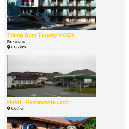
Tramp Dom Turysty MOSiR
Bukowno
6.03 km
Motel - Restauracja Lech
6.07 km