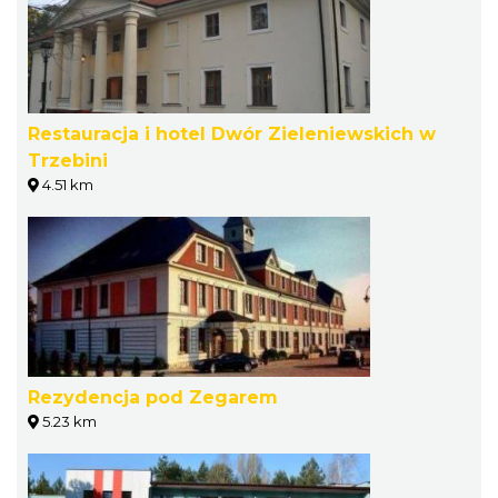
Restauracja i hotel Dwór Zieleniewskich w
Trzebini
4.51 km
Rezydencja pod Zegarem
5.23 km