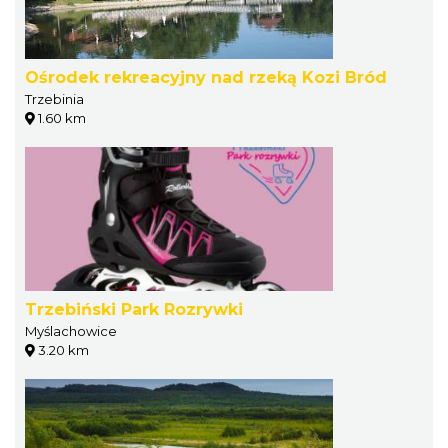
Ośrodek rekreacyjny nad rzeką Kozi Bród
Trzebinia
1.60 km
Trzebiński Park Rozrywki
Myślachowice
3.20 km