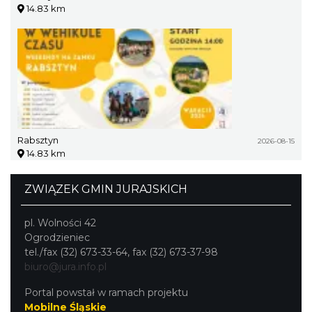
14.83 km
Rabsztyn
2026-08-15
14.83 km
ZWIĄZEK GMIN JURAJSKICH
pl. Wolności 42
Ogrodzieniec
tel./fax (32) 673-33-64, fax (32) 673-37-98
biuro@jura.info.pl
Portal powstał w ramach projektu
Mobilne Śląskie