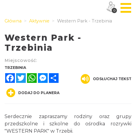
0
Główna
Aktywnie
Western Park - Trzebinia
Western Park -
Trzebinia
Miejscowość:
TRZEBINIA
Facebook
Twitter
WhatsApp
Messenger
Share
ODSŁUCHAJ TEKST
DODAJ DO PLANERA
Serdecznie zapraszamy rodziny oraz grupy
przedszkolne i szkolne do ośrodka rozrywki
"WESTERN PARK" w Trzebii.