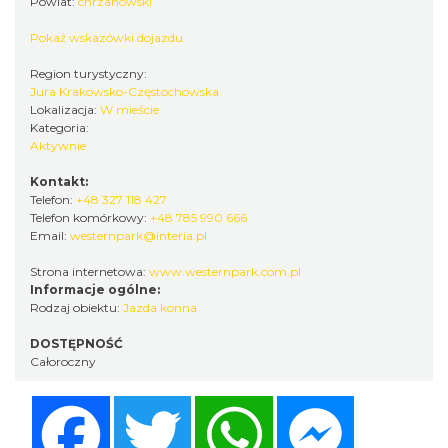
Powiat:
chrzanowski
Pokaż wskazówki dojazdu
Region turystyczny:
Jura Krakowsko-Częstochowska
Lokalizacja:
W mieście
Kategoria:
Aktywnie
Kontakt:
Telefon:
+48 327 118 427
Telefon komórkowy:
+48 785 990 666
Email:
westernpark@interia.pl
Strona internetowa:
www.westernpark.com.pl
Informacje ogólne:
Rodzaj obiektu:
Jazda konna
DOSTĘPNOŚĆ
Całoroczny
Facebook
Twitter
WhatsApp
Messenger