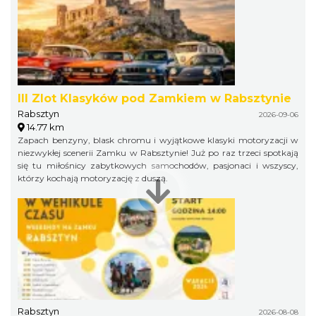
III Zlot Klasyków pod Zamkiem w Rabsztynie
Rabsztyn
2026-09-06
14.77 km
Zapach benzyny, blask chromu i wyjątkowe klasyki motoryzacji w
niezwykłej scenerii Zamku w Rabsztynie! Już po raz trzeci spotkają
się tu miłośnicy zabytkowych samochodów, pasjonaci i wszyscy,
którzy kochają motoryzację z duszą.
Rabsztyn
2026-08-08