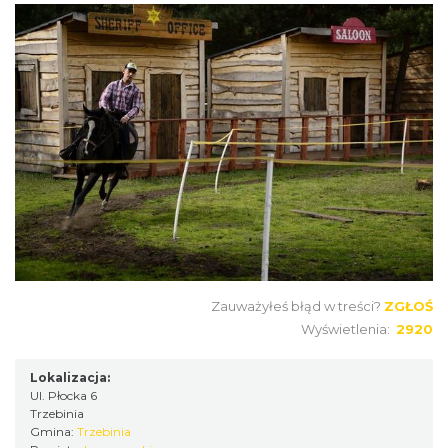
Zauważyłeś błąd w treści?
ZGŁOŚ
Wyświetlenia:
2920
Lokalizacja:
Ul. Płocka 6
Trzebinia
Gmina:
Trzebinia