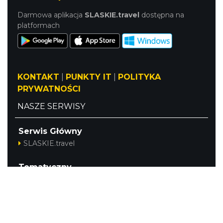
Darmowa aplikacja
SLASKIE.travel
dostępna na
platformach
KONTAKT
|
PUNKTY IT
|
POLITYKA
PRYWATNOŚCI
NASZE SERWISY
Serwis Główny
SLASKIE.travel
Tematyczny
Szlak Kulinarny "Śląskie Smaki"
Szlak Orlich Gniazd
Szlak Zabytków Techniki
Szlak Architektury Drewnianej Województwa