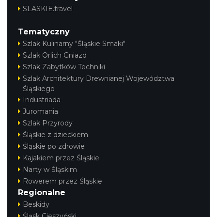
SLASKIE.travel
Tematyczny
Szlak Kulinarny "Śląskie Smaki"
Szlak Orlich Gniazd
Szlak Zabytków Techniki
Szlak Architektury Drewnianej Województwa
Śląskiego
Industriada
Juromania
Szlak Przyrody
Śląskie z dzieckiem
Śląskie po zdrowie
Kajakiem przez Śląskie
Narty w Śląskim
Rowerem przez Śląskie
Regionalne
Beskidy
Śląsk Cieszyński