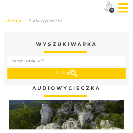
0
Główna
Audiowycieczka
WYSZUKIWARKA
Szukaj
AUDIOWYCIECZKA