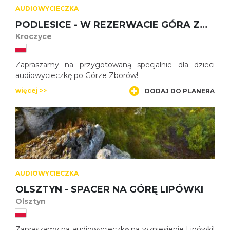
AUDIOWYCIECZKA
PODLESICE - W REZERWACIE GÓRA ZBORÓW – DLA DZIECI
Kroczyce
Zapraszamy na przygotowaną specjalnie dla dzieci
audiowycieczkę po Górze Zborów!
więcej >>
DODAJ DO PLANERA
AUDIOWYCIECZKA
OLSZTYN - SPACER NA GÓRĘ LIPÓWKI
Olsztyn
Zapraszamy na audiowycieczkę na wzniesienie Lipówki!