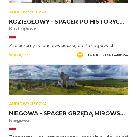
AUDIOWYCIECZKA
KOZIEGŁOWY - SPACER PO HISTORYCZNYM CENTRUM MIASTA
Koziegłowy
Zapraszamy na audiowycieczkę po Koziegłowach!
więcej >>
DODAJ DO PLANERA
AUDIOWYCIECZKA
NIEGOWA - SPACER GRZĘDĄ MIROWSKĄ Z ZAMKU W MIROWIE DO ZAMKU BOBOLICE – DLA DZIECI
Niegowa