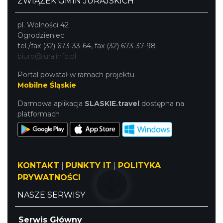
ZWIĄZEK GMIN JURAJSKICH
pl. Wolności 42
Ogrodzieniec
tel./fax (32) 673-33-64, fax (32) 673-37-98
biuro@jura.info.pl
Portal powstał w ramach projektu
Mobilne Śląskie
Darmowa aplikacja
SLASKIE.travel
dostępna na
platformach
KONTAKT
|
PUNKTY IT
|
POLITYKA
PRYWATNOŚCI
NASZE SERWISY
Serwis Główny