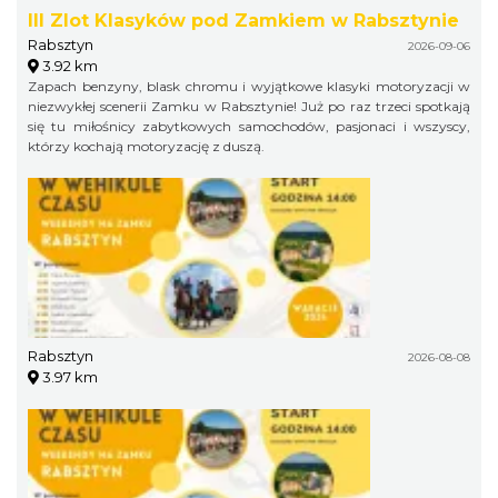
III Zlot Klasyków pod Zamkiem w Rabsztynie
Rabsztyn
2026-09-06
3.92 km
Zapach benzyny, blask chromu i wyjątkowe klasyki motoryzacji w
niezwykłej scenerii Zamku w Rabsztynie! Już po raz trzeci spotkają
się tu miłośnicy zabytkowych samochodów, pasjonaci i wszyscy,
którzy kochają motoryzację z duszą.
Rabsztyn
2026-08-08
3.97 km