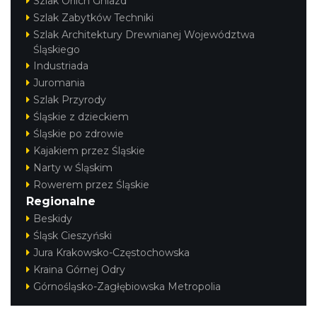
Szlak Orlich Gniazd
Szlak Zabytków Techniki
Szlak Architektury Drewnianej Województwa
Śląskiego
Industriada
Juromania
Szlak Przyrody
Śląskie z dzieckiem
Śląskie po zdrowie
Kajakiem przez Śląskie
Narty w Śląskim
Rowerem przez Śląskie
Regionalne
Beskidy
Śląsk Cieszyński
Jura Krakowsko-Częstochowska
Kraina Górnej Odry
Górnośląsko-Zagłębiowska Metropolia