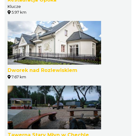
Klucze
5.97 km
Dworek nad Rozlewiskiem
7.67 km
Tawerna Stary Młyn w Chechle