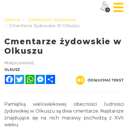
0
Główna
Dziedzictwo Kulturowe
Cmentarze Żydowskie W Olkuszu
Cmentarze żydowskie w
Olkuszu
Miejscowość:
OLKUSZ
Facebook
Twitter
WhatsApp
Messenger
Share
ODSŁUCHAJ TEKST
Pamiątką wielowiekowej obecności ludności
żydowskiej w Olkuszu są dwa cmentarze. Najstarsze
znajdujące się na nich macewy pochodzą z XVII
wieku.