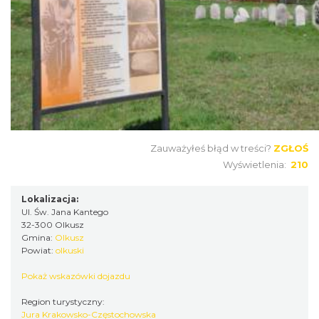
Zauważyłeś błąd w treści?
ZGŁOŚ
Wyświetlenia:
210
Lokalizacja:
Ul. Św. Jana Kantego
32-300 Olkusz
Gmina:
Olkusz
Powiat:
olkuski
Pokaż wskazówki dojazdu
Region turystyczny:
Jura Krakowsko-Częstochowska