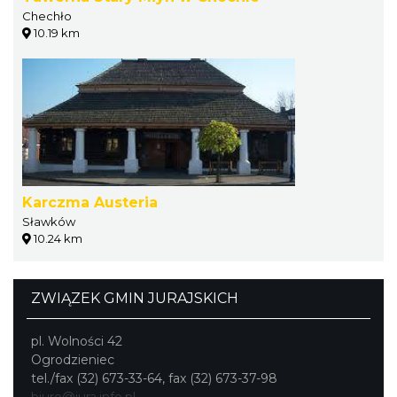
Chechło
10.19 km
Karczma Austeria
Sławków
10.24 km
ZWIĄZEK GMIN JURAJSKICH
pl. Wolności 42
Ogrodzieniec
tel./fax (32) 673-33-64, fax (32) 673-37-98