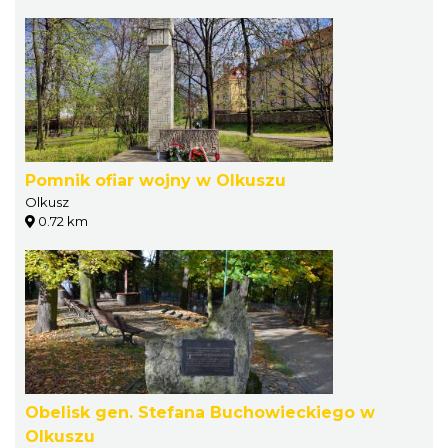
Pomnik ofiar wojny w Olkuszu
Olkusz
0.72 km
Obelisk gen. Stefana Buchowieckiego w
Olkuszu