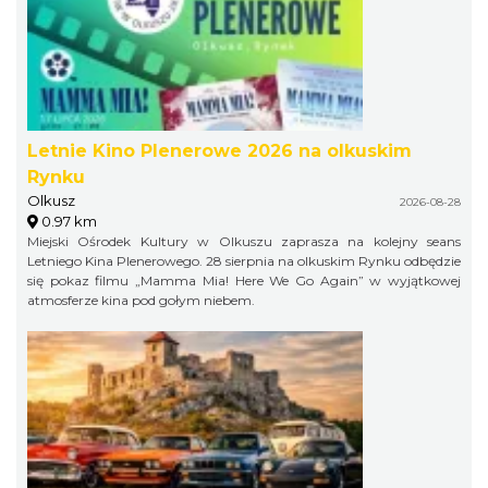
Letnie Kino Plenerowe 2026 na olkuskim
Rynku
Olkusz
2026-08-28
0.97 km
Miejski Ośrodek Kultury w Olkuszu zaprasza na kolejny seans
Letniego Kina Plenerowego. 28 sierpnia na olkuskim Rynku odbędzie
się pokaz filmu „Mamma Mia! Here We Go Again” w wyjątkowej
atmosferze kina pod gołym niebem.