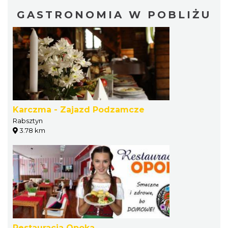
GASTRONOMIA W POBLIŻU
Karczma - Zajazd Podzamcze
Rabsztyn
3.78 km
Restauracja Opoka