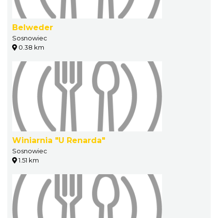
Belweder
Sosnowiec
0.38 km
Winiarnia "U Renarda"
Sosnowiec
1.51 km