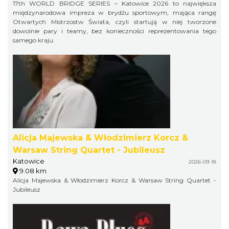
17th WORLD BRIDGE SERIES – Katowice 2026 to największa
międzynarodowa impreza w brydżu sportowym, mająca rangę
Otwartych Mistrzostw Świata, czyli startują w niej tworzone
dowolnie pary i teamy, bez konieczności reprezentowania tego
samego kraju.
Alicja Majewska & Włodzimierz Korcz &
Warsaw String Quartet - Jubileusz
Katowice
2026-09-18
9.08 km
Alicja Majewska & Włodzimierz Korcz & Warsaw String Quartet -
Jubileusz