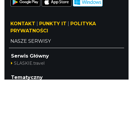
KONTAKT
|
PUNKTY IT
|
POLITYKA
PRYWATNOŚCI
NASZE SERWISY
Serwis Główny
SLASKIE.travel
Tematyczny
Szlak Kulinarny "Śląskie Smaki"
Szlak Orlich Gniazd
Szlak Zabytków Techniki
Szlak Architektury Drewnianej Województwa
Śląskiego
Industriada
Juromania