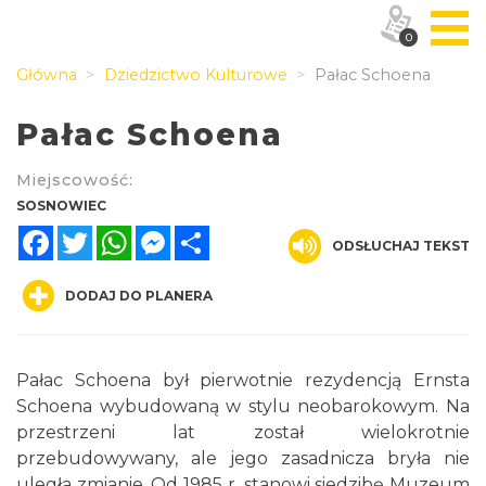
0
Główna
Dziedzictwo Kulturowe
Pałac Schoena
Pałac Schoena
Miejscowość:
SOSNOWIEC
Facebook
Twitter
WhatsApp
Messenger
Share
ODSŁUCHAJ TEKST
DODAJ DO PLANERA
Pałac Schoena był pierwotnie rezydencją Ernsta
Schoena wybudowaną w stylu neobarokowym. Na
przestrzeni lat został wielokrotnie
przebudowywany, ale jego zasadnicza bryła nie
uległa zmianie. Od 1985 r. stanowi siedzibę Muzeum