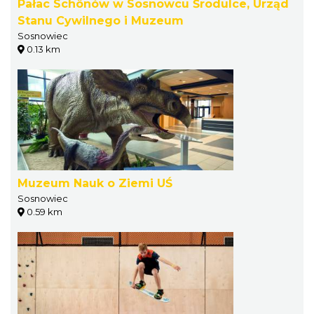
Pałac Schönów w Sosnowcu Środulce, Urząd
Stanu Cywilnego i Muzeum
Sosnowiec
0.13 km
Muzeum Nauk o Ziemi UŚ
Sosnowiec
0.59 km