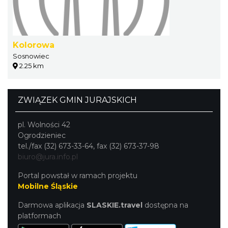
Kolorowa
Sosnowiec
2.25 km
ZWIĄZEK GMIN JURAJSKICH
pl. Wolności 42
Ogrodzieniec
tel./fax (32) 673-33-64, fax (32) 673-37-98
biuro@jura.info.pl
Portal powstał w ramach projektu
Mobilne Śląskie
Darmowa aplikacja
SLASKIE.travel
dostępna na
platformach