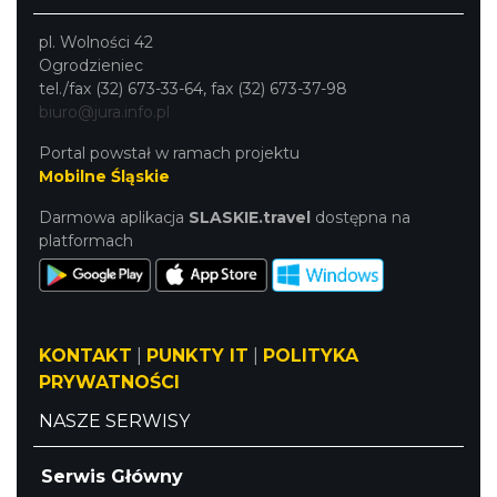
pl. Wolności 42
Ogrodzieniec
tel./fax (32) 673-33-64, fax (32) 673-37-98
biuro@jura.info.pl
Portal powstał w ramach projektu
Mobilne Śląskie
Darmowa aplikacja
SLASKIE.travel
dostępna na
platformach
KONTAKT
|
PUNKTY IT
|
POLITYKA
PRYWATNOŚCI
NASZE SERWISY
Serwis Główny