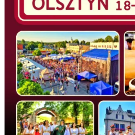
Metal vs Core Zawiercie 2026
Zawiercie
26.99 km
2026-09-05
Światowy Festiwal Prażonek w Porębie
Poręba
27.04 km
2026-09-05