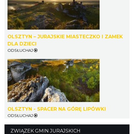
OLSZTYN – JURAJSKIE MIASTECZKO I ZAMEK
DLA DZIECI
ODSŁUCHAJ
OLSZTYN - SPACER NA GÓRĘ LIPÓWKI
ODSŁUCHAJ
ZWIĄZEK GMIN JURAJSKICH