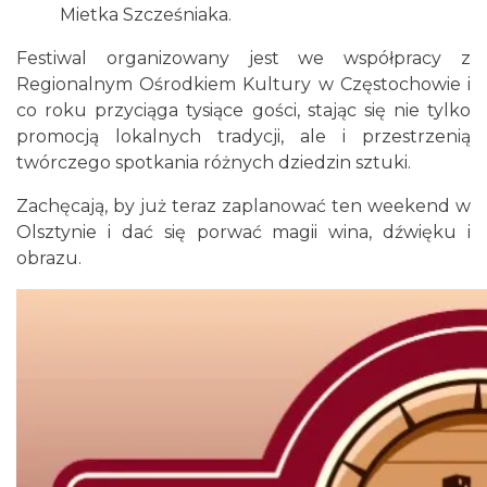
16.44 km
2026-09-06
Mietka Szcześniaka.
Festiwal organizowany jest we współpracy z
Regionalnym Ośrodkiem Kultury w Częstochowie i
co roku przyciąga tysiące gości, stając się nie tylko
promocją lokalnych tradycji, ale i przestrzenią
twórczego spotkania różnych dziedzin sztuki.
Zachęcają, by już teraz zaplanować ten weekend w
Festiwal Miłośników Koni i Muzyki "Z
Olsztynie i dać się porwać magii wina, dźwięku i
Kopyta"
obrazu.
Gniazdów
18.10 km
2026-08-08