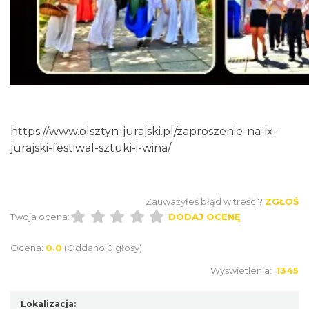
https://www.olsztyn-jurajski.pl/zaproszenie-na-ix-
jurajski-festiwal-sztuki-i-wina/
Zauważyłeś błąd w treści?
ZGŁOŚ
Twoja ocena:
DODAJ OCENĘ
Ocena:
0.0
(Oddano 0 głosy)
Wyświetlenia:
1345
Lokalizacja: