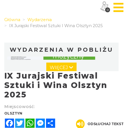
0
Główna
Wydarzenia
IX Jurajski Festiwal Sztuki I Wina Olsztyn 2025
WYDARZENIA W POBLIŻU
WIĘCEJ
IX Jurajski Festiwal
Sztuki i Wina Olsztyn
2025
Koncert finałowy Letniego Jurajskiego
Miejscowość:
Festiwalu Muzycznego 2026
OLSZTYN
Częstochowa
Facebook
Twitter
WhatsApp
Messenger
Share
10.78 km
2026-08-23
ODSŁUCHAJ TEKST