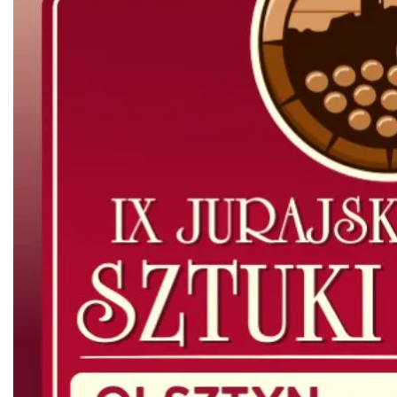
Gminne Dożynki w Zdowie
Zdów
22.00 km
2026-08-15
Festiwal Biegowy JuraRun 2026. Wielkie
bieganie wraca na Jurę!
24.66 km
2026-10-02