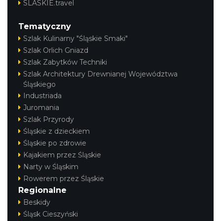
SLASKIE.travel
Tematyczny
Szlak Kulinarny "Śląskie Smaki"
Szlak Orlich Gniazd
Szlak Zabytków Techniki
Szlak Architektury Drewnianej Województwa
Śląskiego
Industriada
Juromania
Szlak Przyrody
Śląskie z dzieckiem
Śląskie po zdrowie
Kajakiem przez Śląskie
Narty w Śląskim
Rowerem przez Śląskie
Regionalne
Beskidy
Śląsk Cieszyński