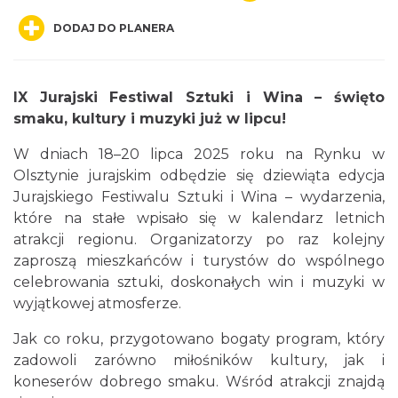
DODAJ DO PLANERA
IX Jurajski Festiwal Sztuki i Wina – święto
smaku, kultury i muzyki już w lipcu!
Żarki-Letnisko
W dniach 18–20 lipca 2025 roku na Rynku w
12.67 km
2026-08-09
Olsztynie jurajskim odbędzie się dziewiąta edycja
Jurajskiego Festiwalu Sztuki i Wina – wydarzenia,
które na stałe wpisało się w kalendarz letnich
atrakcji regionu. Organizatorzy po raz kolejny
zaproszą mieszkańców i turystów do wspólnego
celebrowania sztuki, doskonałych win i muzyki w
wyjątkowej atmosferze.
Żarki-Letnisko
Jak co roku, przygotowano bogaty program, który
12.67 km
2026-08-16
zadowoli zarówno miłośników kultury, jak i
koneserów dobrego smaku. Wśród atrakcji znajdą