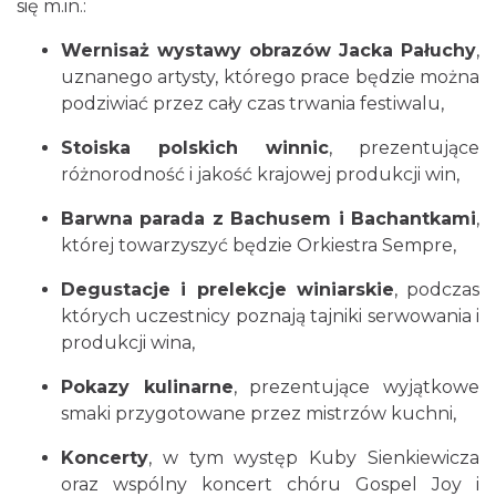
się m.in.:
Wernisaż wystawy obrazów Jacka Pałuchy
,
uznanego artysty, którego prace będzie można
podziwiać przez cały czas trwania festiwalu,
Stoiska polskich winnic
, prezentujące
Dożynki Powiatowo-Gminne w Żarkach
różnorodność i jakość krajowej produkcji win,
2026
Żarki
Barwna parada z Bachusem i Bachantkami
,
13.83 km
2026-08-29
której towarzyszyć będzie Orkiestra Sempre,
Degustacje i prelekcje winiarskie
, podczas
których uczestnicy poznają tajniki serwowania i
produkcji wina,
Pokazy kulinarne
, prezentujące wyjątkowe
smaki przygotowane przez mistrzów kuchni,
XIII Myszkowska Ósemka 2026 – bieg
Koncerty
, w tym występ Kuby Sienkiewicza
uliczny w Myszkowie na dystansie 8 km
oraz wspólny koncert chóru Gospel Joy i
Myszków