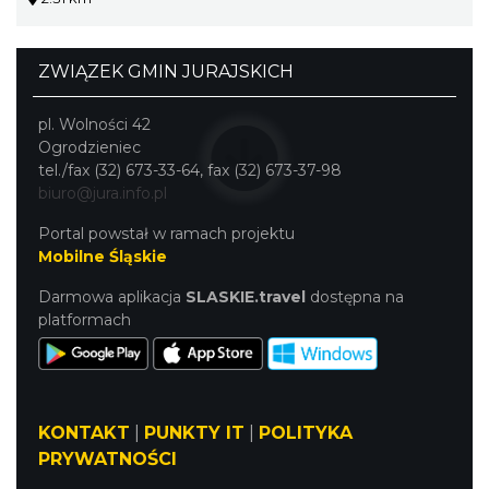
ZWIĄZEK GMIN JURAJSKICH
pl. Wolności 42
Ogrodzieniec
tel./fax (32) 673-33-64, fax (32) 673-37-98
biuro@jura.info.pl
Portal powstał w ramach projektu
Mobilne Śląskie
Darmowa aplikacja
SLASKIE.travel
dostępna na
platformach
KONTAKT
|
PUNKTY IT
|
POLITYKA
PRYWATNOŚCI