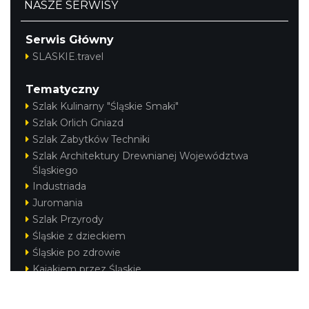
NASZE SERWISY
Serwis Główny
SLASKIE.travel
Tematyczny
Szlak Kulinarny "Śląskie Smaki"
Szlak Orlich Gniazd
Szlak Zabytków Techniki
Szlak Architektury Drewnianej Województwa
Śląskiego
Industriada
Juromania
Szlak Przyrody
Śląskie z dzieckiem
Śląskie po zdrowie
Kajakiem przez Śląskie
Narty w Śląskim
Rowerem przez Śląskie