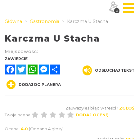
0
Główna
Gastronomia
Karczma U Stacha
Karczma U Stacha
Miejscowość:
ZAWIERCIE
Facebook
Twitter
WhatsApp
Messenger
Share
ODSŁUCHAJ TEKST
DODAJ DO PLANERA
Zauważyłeś błąd w treści?
ZGŁOŚ
Twoja ocena:
DODAJ OCENĘ
Ocena:
4.0
(Oddano 4 głosy)