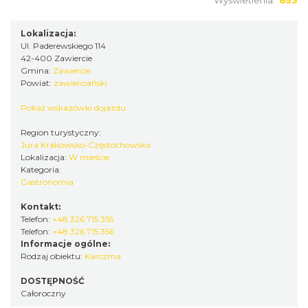
Wyświetlenia:
853
Lokalizacja:
Ul. Paderewskiego 114
42-400 Zawiercie
Gmina:
Zawiercie
Powiat:
zawierciański
Pokaż wskazówki dojazdu
Region turystyczny:
Jura Krakowsko-Częstochowska
Lokalizacja:
W mieście
Kategoria:
Gastronomia
Kontakt:
Telefon:
+48 326 715 355
Telefon:
+48 326 715 356
Informacje ogólne:
Rodzaj obiektu:
Karczma
DOSTĘPNOŚĆ
Całoroczny