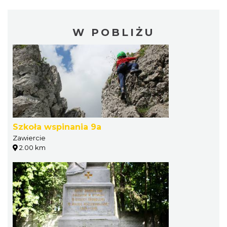
W POBLIŻU
Szkoła wspinania 9a
Zawiercie
2.00 km