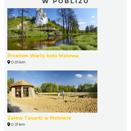
W POBLIŻU
Przełom Warty koło Mstowa
0.01 km
Zalew Tasarki w Mstowie
0.31 km