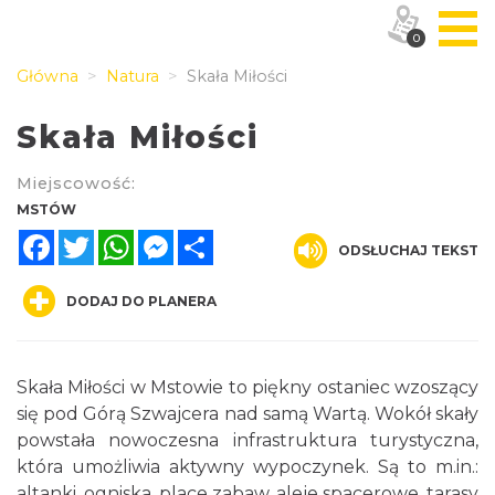
0
Główna
Natura
Skała Miłości
Skała Miłości
Miejscowość:
MSTÓW
Facebook
Twitter
WhatsApp
Messenger
Share
ODSŁUCHAJ TEKST
DODAJ DO PLANERA
Skała Miłości w Mstowie to piękny ostaniec wzoszący
się pod Górą Szwajcera nad samą Wartą. Wokół skały
powstała nowoczesna infrastruktura turystyczna,
która umożliwia aktywny wypoczynek. Są to m.in.:
altanki, ogniska, place zabaw, aleje spacerowe, tarasy