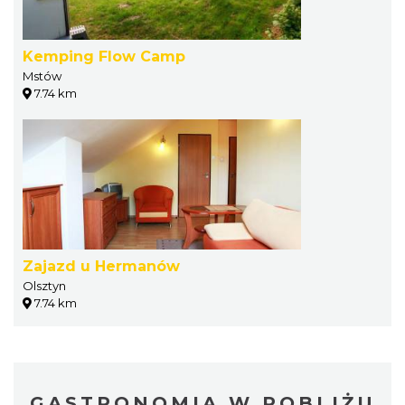
Kemping Flow Camp
Mstów
7.74 km
Zajazd u Hermanów
Olsztyn
7.74 km
GASTRONOMIA W POBLIŻU