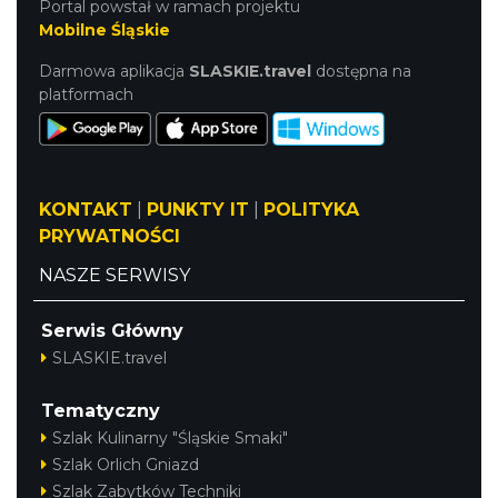
Portal powstał w ramach projektu
Mobilne Śląskie
Darmowa aplikacja
SLASKIE.travel
dostępna na
platformach
KONTAKT
|
PUNKTY IT
|
POLITYKA
PRYWATNOŚCI
NASZE SERWISY
Serwis Główny
SLASKIE.travel
Tematyczny
Szlak Kulinarny "Śląskie Smaki"
Szlak Orlich Gniazd
Szlak Zabytków Techniki