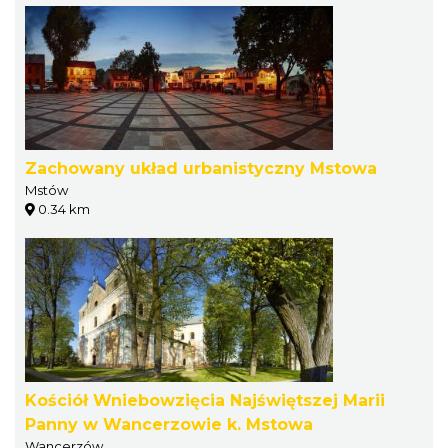
Zachowany układ urbanistyczny Mstowa
Mstów
0.34 km
Kościół Wniebowzięcia Najświętszej Marii
Panny w Wancerzowie k. Mstowa
Wancerzów