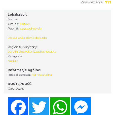
Wyświetlenia:
771
Lokalizacja:
Mstów
Gmina:
Mstów
Powiat:
częstochowski
Pokaż wskazówki dojazdu
Region turystyczny:
Jura Krakowsko-Częstochowska
Kategoria:
Natura
Informacje ogólne:
Rodzaj obiektu:
Forma skalna
DOSTĘPNOŚĆ
Całoroczny
Facebook
Twitter
WhatsApp
Messenger