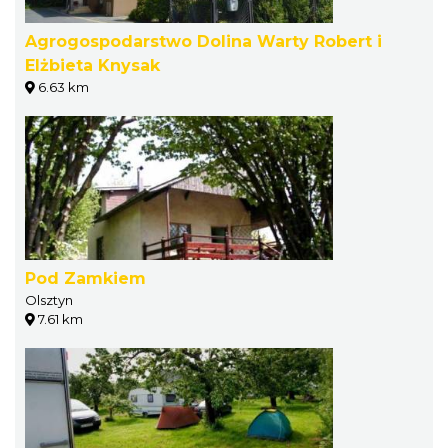
Agrogospodarstwo Dolina Warty Robert i
Elżbieta Knysak
6.63 km
Pod Zamkiem
Olsztyn
7.61 km