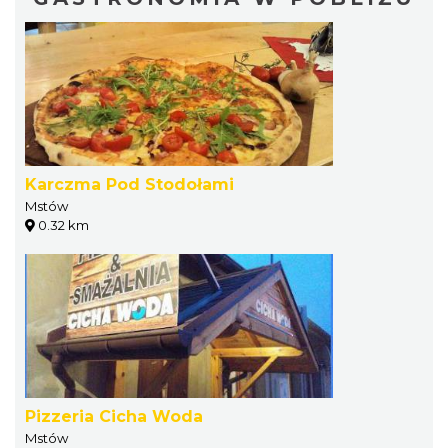
Karczma Pod Stodołami
Mstów
0.32 km
Pizzeria Cicha Woda
Mstów