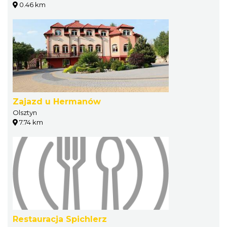
0.46 km
Zajazd u Hermanów
Olsztyn
7.74 km
Restauracja Spichlerz