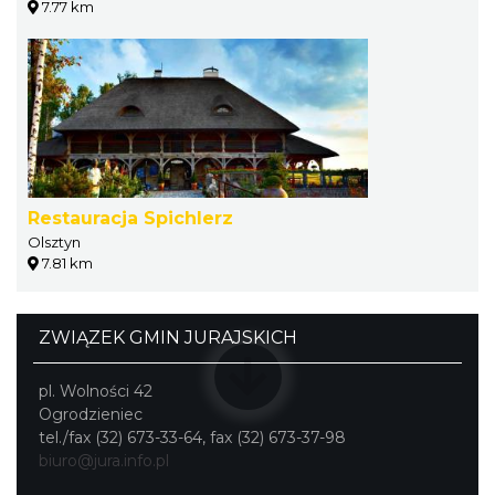
7.77 km
Restauracja Spichlerz
Olsztyn
7.81 km
ZWIĄZEK GMIN JURAJSKICH
pl. Wolności 42
Ogrodzieniec
tel./fax (32) 673-33-64, fax (32) 673-37-98
biuro@jura.info.pl