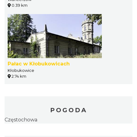
0.39 km
Pałac w Kłobukowicach
Kłobukowice
2.74 km
POGODA
Częstochowa