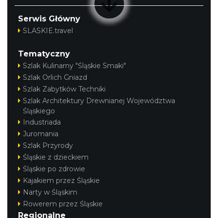
Serwis Główny
SLASKIE.travel
Tematyczny
Szlak Kulinarny "Śląskie Smaki"
Szlak Orlich Gniazd
Szlak Zabytków Techniki
Szlak Architektury Drewnianej Województwa
Śląskiego
Industriada
Juromania
Szlak Przyrody
Śląskie z dzieckiem
Śląskie po zdrowie
Kajakiem przez Śląskie
Narty w Śląskim
Rowerem przez Śląskie
Regionalne