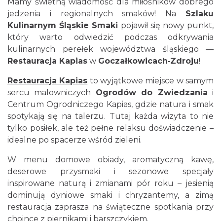
Mamy świetną wiadomość dla miłośników dobrego
jedzenia i regionalnych smaków! Na
Szlaku
Kulinarnym Śląskie Smaki
pojawił się nowy punkt,
który warto odwiedzić podczas odkrywania
kulinarnych perełek województwa śląskiego —
Restauracja Kapias
w
Goczałkowicach‑Zdroju
!
Restauracja Kapias
to wyjątkowe miejsce w samym
sercu malowniczych
Ogrodów do Zwiedzania
i
Centrum Ogrodniczego Kapias, gdzie natura i smak
spotykają się na talerzu. Tutaj każda wizyta to nie
tylko posiłek, ale też pełne relaksu doświadczenie –
idealne po spacerze wśród zieleni.
W menu domowe obiady, aromatyczną kawę,
deserowe przysmaki i sezonowe specjały
inspirowane naturą i zmianami pór roku – jesienią
dominują dyniowe smaki i chryzantemy, a zimą
restauracja zaprasza na świąteczne spotkania przy
choince z piernikami i barszczykiem.