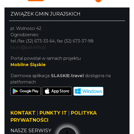
ZWIĄZEK GMIN JURAJSKICH
pl. Wolności 42
Ogrodzieniec
tel./fax (32) 673-33-64, fax (32) 673-37-98
biuro@jura.info.pl
Portal powstał w ramach projektu
Mobilne Śląskie
Darmowa aplikacja
SLASKIE.travel
dostępna na
platformach
KONTAKT
|
PUNKTY IT
|
POLITYKA
PRYWATNOŚCI
NASZE SERWISY