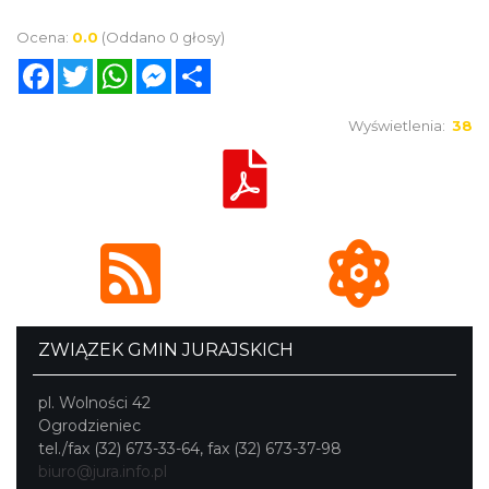
Ocena:
0.0
(Oddano 0 głosy)
Facebook
Twitter
WhatsApp
Messenger
Share
Wyświetlenia:
38
ZWIĄZEK GMIN JURAJSKICH
pl. Wolności 42
Ogrodzieniec
tel./fax (32) 673-33-64, fax (32) 673-37-98
biuro@jura.info.pl