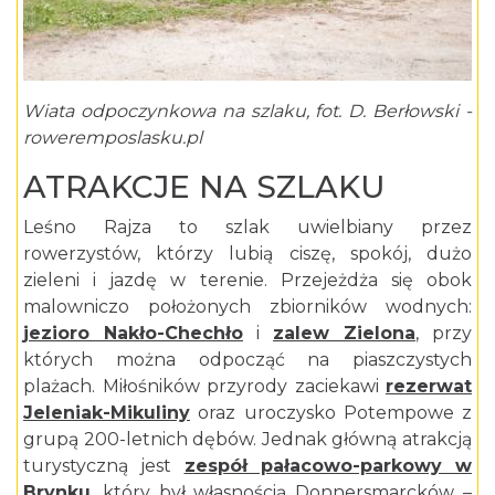
Wiata odpoczynkowa na szlaku, fot. D. Berłowski -
roweremposlasku.pl
ATRAKCJE NA SZLAKU
Leśno Rajza to szlak uwielbiany przez
rowerzystów, którzy lubią ciszę, spokój, dużo
zieleni i jazdę w terenie. Przejeżdża się obok
malowniczo położonych zbiorników wodnych:
jezioro Nakło-Chechło
i
zalew Zielona
, przy
których można odpocząć na piaszczystych
plażach. Miłośników przyrody zaciekawi
rezerwat
Jeleniak-Mikuliny
oraz uroczysko Potempowe z
grupą 200-letnich dębów. Jednak główną atrakcją
turystyczną jest
zespół pałacowo-parkowy w
Brynku
, który był własnością Donnersmarcków –