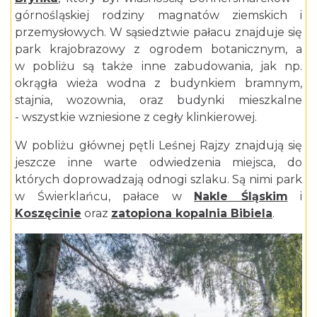
górnośląskiej rodziny magnatów ziemskich i
przemysłowych. W sąsiedztwie pałacu znajduje się
park krajobrazowy z ogrodem botanicznym, a
w pobliżu są także inne zabudowania, jak np.
okrągła wieża wodna z budynkiem bramnym,
stajnia, wozownia, oraz budynki mieszkalne
- wszystkie wzniesione z cegły klinkierowej.
W pobliżu głównej pętli Leśnej Rajzy znajdują się
jeszcze inne warte odwiedzenia miejsca, do
których doprowadzają odnogi szlaku. Są nimi park
w Świerklańcu, pałace w
Nakle Śląskim
i
Koszęcinie
oraz
zatopiona kopalnia Bibiela
.