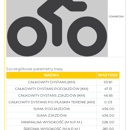
rowerowy
Szczegółowe parametry trasy
NAZWA
WARTOŚĆ
CAŁKOWITY DYSTANS [KM]
93.81
CAŁKOWITY DYSTANS PODJAZDÓW [KM]
47.13
CAŁKOWITY DYSTANS ZJAZDÓW [KM]
46.65
CAŁKOWITY DYSTANS PO PŁASKIM TERENIE [KM]
0.03
SUMA PODJAZDÓW
436.00
SUMA ZJAZDÓW
436.00
MINIMALNA WYSOKOŚĆ [M N.P.M.]
228.00
ŚREDNIA WYSOKOŚĆ [M N.P.M.]
281.00