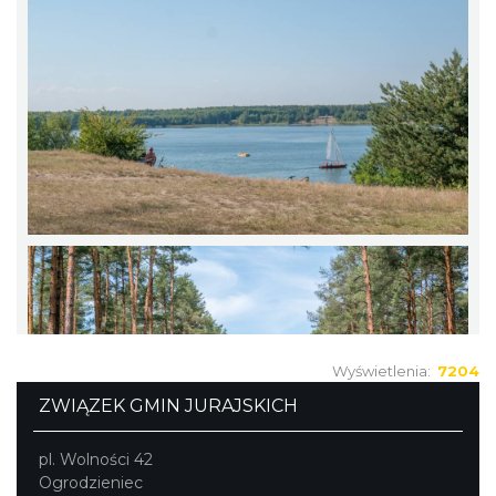
Wyświetlenia:
7204
ZWIĄZEK GMIN JURAJSKICH
pl. Wolności 42
Ogrodzieniec