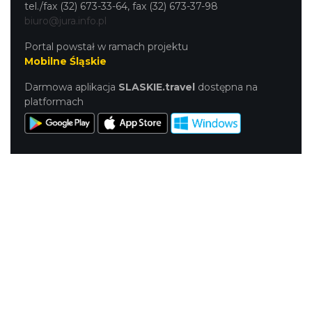
tel./fax (32) 673-33-64, fax (32) 673-37-98
biuro@jura.info.pl
Portal powstał w ramach projektu
Mobilne Śląskie
Darmowa aplikacja
SLASKIE.travel
dostępna na
platformach
KONTAKT
|
PUNKTY IT
|
POLITYKA
PRYWATNOŚCI
NASZE SERWISY
Serwis Główny
SLASKIE.travel
Tematyczny