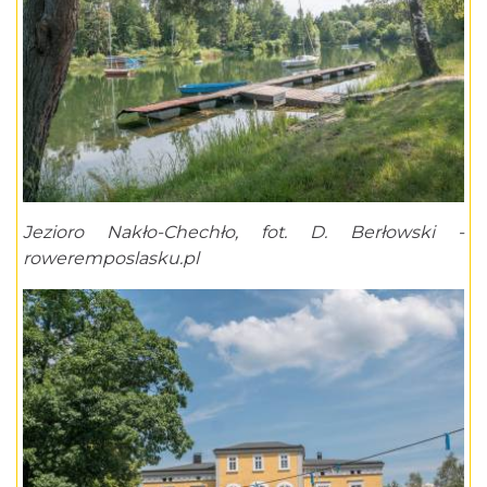
Jezioro Nakło-Chechło, fot. D. Berłowski -
roweremposlasku.pl