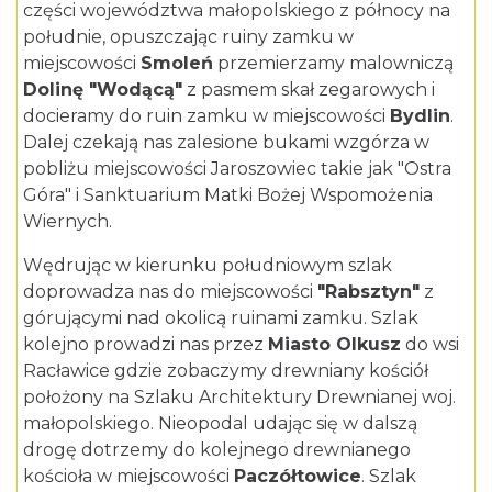
części województwa małopolskiego z północy na
południe, opuszczając ruiny zamku w
miejscowości
Smoleń
przemierzamy malowniczą
Dolinę "Wodącą"
z pasmem skał zegarowych i
docieramy do ruin zamku w miejscowości
Bydlin
.
Dalej czekają nas zalesione bukami wzgórza w
pobliżu miejscowości Jaroszowiec takie jak "Ostra
Góra" i Sanktuarium Matki Bożej Wspomożenia
Wiernych.
Wędrując w kierunku południowym szlak
doprowadza nas do miejscowości
"Rabsztyn"
z
górującymi nad okolicą ruinami zamku. Szlak
kolejno prowadzi nas przez
Miasto Olkusz
do wsi
Racławice gdzie zobaczymy drewniany kościół
położony na Szlaku Architektury Drewnianej woj.
małopolskiego. Nieopodal udając się w dalszą
drogę dotrzemy do kolejnego drewnianego
kościoła w miejscowości
Paczółtowice
. Szlak