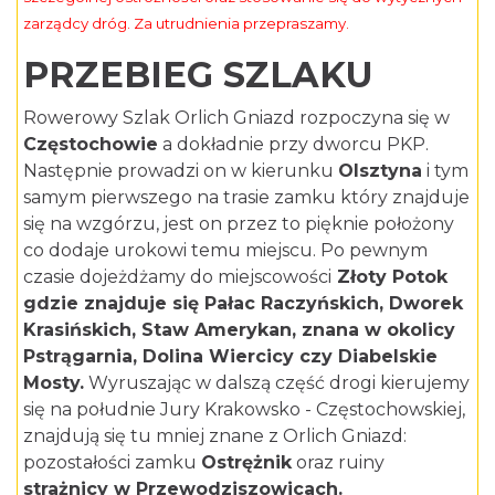
zarządcy dróg. Za utrudnienia przepraszamy.
PRZEBIEG SZLAKU
Rowerowy Szlak Orlich Gniazd rozpoczyna się w
Częstochowie
a dokładnie przy dworcu PKP.
Następnie prowadzi on w kierunku
Olsztyna
i tym
samym pierwszego na trasie zamku który znajduje
się na wzgórzu, jest on przez to pięknie położony
co dodaje urokowi temu miejscu. Po pewnym
czasie dojeżdżamy do miejscowości
Złoty Potok
gdzie znajduje się
Pałac Raczyńskich
,
Dworek
Krasińskich
,
Staw Amerykan
, znana w okolicy
Pstrągarnia,
Dolina Wiercicy
czy
Diabelskie
Mosty
.
Wyruszając w dalszą część drogi kierujemy
się na południe Jury Krakowsko - Częstochowskiej,
znajdują się tu mniej znane z Orlich Gniazd:
pozostałości zamku
Ostrężnik
oraz ruiny
strażnicy w Przewodziszowicach.