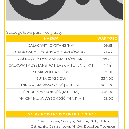
Szczegółowe parametry trasy
NAZWA
WARTOŚĆ
CAŁKOWITY DYSTANS [KM]
189.61
CAŁKOWITY DYSTANS PODJAZDÓW [KM]
89.43
CAŁKOWITY DYSTANS ZJAZDÓW [KM]
95.74
CAŁKOWITY DYSTANS PO PŁASKIM TERENIE [KM]
4.44
SUMA PODJAZDÓW
328.00
SUMA ZJAZDÓW
334.00
MINIMALNA WYSOKOŚĆ [M N.P.M.]
203.00
ŚREDNIA WYSOKOŚĆ [M N.P.M.]
338.00
MAKSYMALNA WYSOKOŚĆ [M N.P.M.]
459.00
SZLAK ROWEROWY ORLICH GNIAZD:
Częstochowa; Olsztyn; Zrębice; Złoty Potok;
Ostrężnik; Czatachowa; Mirów; Bobolice; Podlesice;