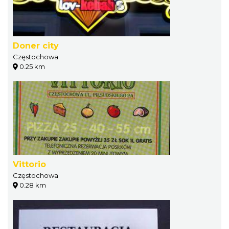
Doner city
Częstochowa
0.25 km
Vittorio
Częstochowa
0.28 km