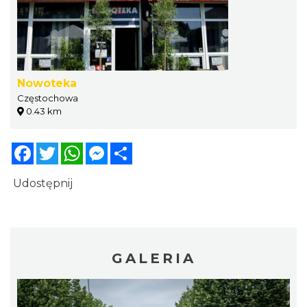
Nowoteka
Częstochowa
0.43 km
Facebook
Twitter
WhatsApp
Messenger
Share
Udostępnij
GALERIA