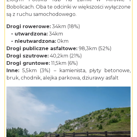
Bobolicach. Oba te odcinki w większości wyłączone
są z ruchu samochodowego.
Drogi rowerowe:
34km (18%)
- utwardzona:
34km
- nieutwardzona:
0km
Drogi publiczne asfaltowe:
98,3km (52%)
Drogi szutrowe:
40,2km (21%)
Drogi gruntowe:
11,5km (6%)
Inne:
5,5km (3%) – kamienista, płyty betonowe,
bruk, chodnik, alejka parkowa, dziurawy asfalt