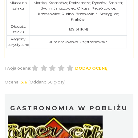
Miasta na
Morsko; Kromołów; Podzamcze; Ryczów; Smoleń;
szlaku
Bydlin; Jaroszowiec; Olkusz; Paczółtowice;
Krzeszowice; Rudno; Brzoskwinia; Szczyglice;
Kraków.
Długość
189.61 [KM]
szlaku
Regiony
Jura Krakowsko-Częstochowska
turystyczne
Twoja ocena:
DODAJ OCENĘ
Ocena:
3.6
(Oddano 30 głosy)
GASTRONOMIA W POBLIŻU