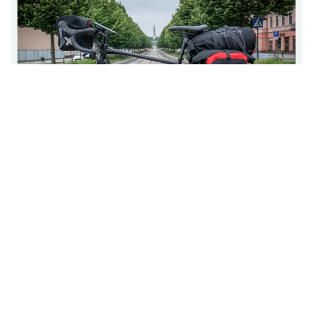
Wyświetlenia:
146735
ZWIĄZEK GMIN JURAJSKICH