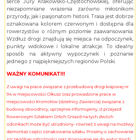
serce Jury Krakowsko-Częstochowskiej, oferując
niezapomniane wrażenia zarówno miłośnikom
przyrody, jak i pasjonatom historii. Trasa jest dobrze
oznakowana kolorem czerwonym i dostępna dla
rowerzystów o różnym poziomie zaawansowania.
Wzdłuż drogi znajdują się miejsca na odpoczynek,
punkty widokowe i lokalne atrakcje. To idealny
sposób na aktywny wypoczynek i poznanie
jednego z najpiękniejszych regionów Polski.
WAŻNY KOMUNIKAT!!!
Z uwagi na prace związane z przebudową drogi krajowej nr
94 w miejscowości Olkusz oraz prowadzone prace w
miejscowości Kromołów (dzielnicy Zawiercia) związane z
budową obwodnicy, uprzejmie informujemy, iż przejazd
Rowerowym Szlakiem Orlich Gniazd na tych dwóch
odcinkach może być utrudniony- również z uwagi na możliwy
demontaż części oznakowania szlaku. Prosimy o zachowanie
szczególnej ostrożności oraz stosowanie się do wytycznych