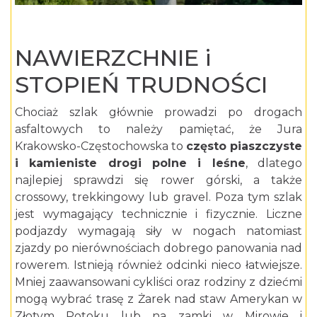
NAWIERZCHNIE i
STOPIEŃ TRUDNOŚCI
Chociaż szlak głównie prowadzi po drogach
asfaltowych to należy pamiętać, że Jura
Krakowsko-Częstochowska to
często piaszczyste
i kamieniste drogi polne i leśne
, dlatego
najlepiej sprawdzi się rower górski, a także
crossowy, trekkingowy lub gravel. Poza tym szlak
jest wymagający technicznie i fizycznie. Liczne
podjazdy wymagają siły w nogach natomiast
zjazdy po nierównościach dobrego panowania nad
rowerem. Istnieją również odcinki nieco łatwiejsze.
Mniej zaawansowani cykliści oraz rodziny z dziećmi
mogą wybrać trasę z Żarek nad staw Amerykan w
Złotym Potoku lub na zamki w Mirowie i