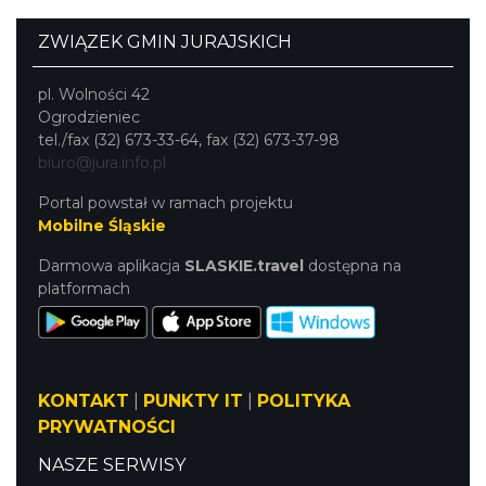
ZWIĄZEK GMIN JURAJSKICH
pl. Wolności 42
Ogrodzieniec
tel./fax (32) 673-33-64, fax (32) 673-37-98
biuro@jura.info.pl
Portal powstał w ramach projektu
Mobilne Śląskie
Darmowa aplikacja
SLASKIE.travel
dostępna na
platformach
KONTAKT
|
PUNKTY IT
|
POLITYKA
PRYWATNOŚCI
NASZE SERWISY