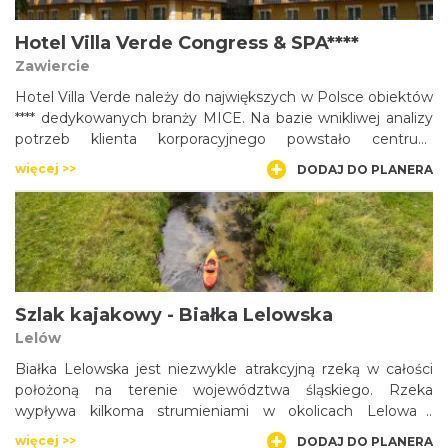
zapomnieć o tym, że płyniemy przez zurbanizowany obszar
Zagłębia Dąbrowskiego.
Hotel Villa Verde Congress & SPA****
Zawiercie
Hotel Villa Verde należy do największych w Polsce obiektów
**** dedykowanych branży MICE. Na bazie wnikliwej analizy
potrzeb klienta korporacyjnego powstało centrum
kongresowo-bankietowe, plener znakomitych możliwości
więcej >>
DODAJ DO PLANERA
teambuildingowych i eventowych oraz dział MICE
składający się ze specjalistów ds. organizacji wydarzeń
firmowych.
Szlak kajakowy - Białka Lelowska
Lelów
Białka Lelowska jest niezwykle atrakcyjną rzeką w całości
położoną na terenie województwa śląskiego. Rzeka
wypływa kilkoma strumieniami w okolicach Lelowa i
uchodzi do Pilicy w Koniecpolu po pokonaniu 26,6km. Białka
więcej >>
DODAJ DO PLANERA