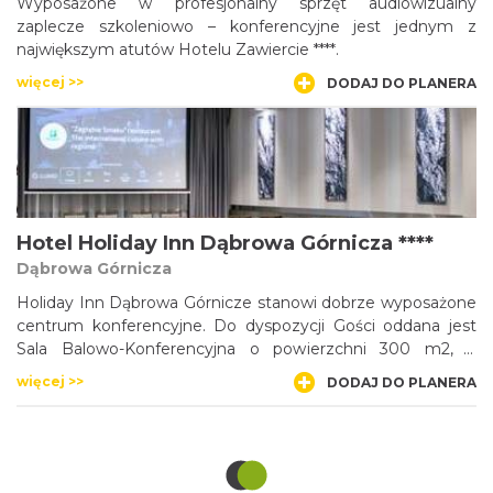
Wyposażone w profesjonalny sprzęt audiowizualny
zaplecze szkoleniowo – konferencyjne jest jednym z
największym atutów Hotelu Zawiercie ****.
więcej >>
DODAJ DO PLANERA
Hotel Holiday Inn Dąbrowa Górnicza ****
Dąbrowa Górnicza
Holiday Inn Dąbrowa Górnicze stanowi dobrze wyposażone
centrum konferencyjne. Do dyspozycji Gości oddana jest
Sala Balowo-Konferencyjna o powierzchni 300 m2, z
możliwością wjazdu samochodu do środka oraz 6
więcej >>
DODAJ DO PLANERA
klimatyzowanych, nowocześnie wyposażonych sal
konferencyjnych.