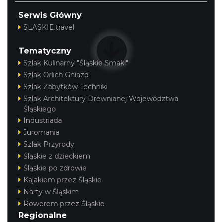
Serwis Główny
SLASKIE.travel
Tematyczny
Szlak Kulinarny "Śląskie Smaki"
Szlak Orlich Gniazd
Szlak Zabytków Techniki
Szlak Architektury Drewnianej Województwa
Śląskiego
Industriada
Juromania
Szlak Przyrody
Śląskie z dzieckiem
Śląskie po zdrowie
Kajakiem przez Śląskie
Narty w Śląskim
Rowerem przez Śląskie
Regionalne