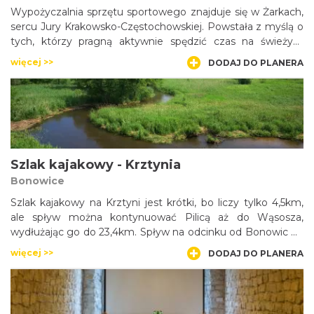
Wypożyczalnia sprzętu sportowego znajduje się w Żarkach,
sercu Jury Krakowsko-Częstochowskiej. Powstała z myślą o
tych, którzy pragną aktywnie spędzić czas na świeżym
powietrzu, bez konieczności kupowania drogiego sprzętu. U
więcej >>
DODAJ DO PLANERA
nas można go wypożyczyć za bardzo atrakcyjną cenę.
Jesteśmy do dyspozycji Klientów przez cały rok.
Szlak kajakowy - Krztynia
Bonowice
Szlak kajakowy na Krztyni jest krótki, bo liczy tylko 4,5km,
ale spływ można kontynuować Pilicą aż do Wąsosza,
wydłużając go do 23,4km. Spływ na odcinku od Bonowic do
ujścia Krztyni jest ciekawy, ale też dość trudny z powodu
więcej >>
DODAJ DO PLANERA
licznych zwałek i niskich kładek, zmuszając do przenoszenia
kajaka.