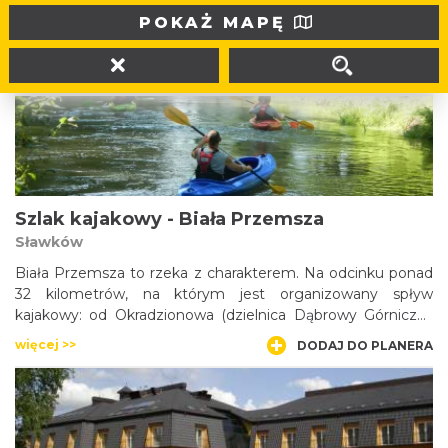
Hala Sportowa Częstochowa została oddana do użytku w
POKAŻ MAPĘ
2012 roku. Jej wielofunkcyjność pozwala na zorganizowanie
zarówno imprez sportowych, estradowych, targowych i
seminaryjnych. Dobra lokalizacja obiektu w pobliżu drogi
więcej >>
DODAJ DO PLANERA
krajowej DK1 umożliwia łatwy dojazd.
Szlak kajakowy - Biała Przemsza
Sławków
Biała Przemsza to rzeka z charakterem. Na odcinku ponad
32 kilometrów, na którym jest organizowany spływ
kajakowy: od Okradzionowa (dzielnica Dąbrowy Górniczej)
do ujścia na Trójkącie Trzech Cesarzy w Sosnowcu, rzeka
więcej >>
DODAJ DO PLANERA
zaskakuje liczny¬mi bystrzami oraz bujnością przyrody.
Mocno meandrujące wody zmuszają do wytężenia sił przy
pokonywaniu kolejnych zawijasów rzeki, ale wysiłek
wynagradza wspaniała przyroda mijanych terenów z
licznymi rozlewiskami i terenami bagiennymi, pozwalająca