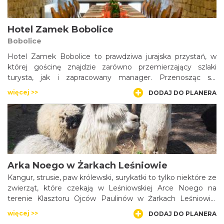
Hotel Zamek Bobolice
Bobolice
Hotel Zamek Bobolice to prawdziwa jurajska przystań, w
której gościnę znajdzie zarówno przemierzający szlaki
turysta, jak i zapracowany manager. Przenosząc się
myślami w dawne czasy nie trzeba jednak rezygnować z
więcej >>
DODAJ DO PLANERA
telefonu, telewizji czy internetu, które znajdują się na
wyposażeniu każdego pokoju. W hotelu można także
zorganizować konferencje.
Arka Noego w Żarkach Leśniowie
Kangur, strusie, paw królewski, surykatki to tylko niektóre ze
zwierząt, które czekają w Leśniowskiej Arce Noego na
terenie Klasztoru Ojców Paulinów w Żarkach Leśniowie.
Ojcowie paulini rozbudowali zwierzyniec i sprawują opiekę
więcej >>
DODAJ DO PLANERA
nie tylko nad alpakami, kozami i owieczkami, które są od