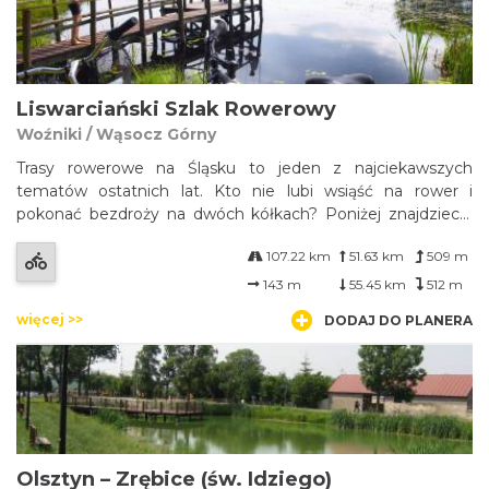
Liswarciański Szlak Rowerowy
Woźniki / Wąsocz Górny
Trasy rowerowe na Śląsku to jeden z najciekawszych
tematów ostatnich lat. Kto nie lubi wsiąść na rower i
pokonać bezdroży na dwóch kółkach? Poniżej znajdziecie
odpowiedź na pytanie gdzie ruszyć na rower. Liswarciański
107.22 km
51.63 km
509 m
Szlak Rowerowy liczy 108km długości, oznaczony jest
kolorem niebieskim i znajduje się w północno-zachodniej
143 m
55.45 km
512 m
części województwa śląskiego. Rozpoczyna się w
więcej >>
DODAJ DO PLANERA
Woźnikach i prowadzi wzdłuż rzeki Liswarty, aż do Wąsosza
Górnego w powiecie kłobuckim, na granicy z woj. łódzkim.
Olsztyn – Zrębice (św. Idziego)