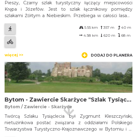
Pieszy, Czarny szlak turystyczny łączący miejscowości
Krępa i Józefów. Jest to szlak łącznikowy pomiędzy
szlakami Żółtym a Niebieskim. Przebiega w całości lasami
położonymi na południowy-zachód od Ogrodzieńca. Od
5.55 km
357 m
40 m
szlaku odchodzi ścieżka edukacyjna do starej prochowni....
4.58 km
620 m
68 m
więcej >>
DODAJ DO PLANERA
Bytom - Zawiercie Skarżyce "Szlak Tysiąclecia"
Bytom / Zawiercie - Skarżyce
Twórcą Szlaku Tysiąclecia był Zygmunt Kleszczyński,
nietuzinkowa postać związana z oddziałami Polskiego
Towarzystwa Turystyczno-Krajoznawczego w Bytomiu i w
Katowicach. Kleszczyński pochodził spod Przemyśla, a w