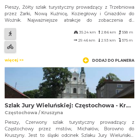
Pieszy, Żółty szlak turystyczny prowadzący z Trzebniowa
przez Żarki, Nową Kuźnicę, Koziegłowy i Gniazdów do
Woźnik. Najważniejsze atrakcje do zobaczenia do
zobaczenia na trasie: w Czatachowej - kościółek i pustelnia
35.24 km
2.86 km
558 m
Świętego Ducha; w Żarkach - ruiny kościoła św. Stanisława,
układ urbanistyczny z ryn...
29.46 km
2.93 km
575 m
więcej >>
DODAJ DO PLANERA
Szlak Jury Wieluńskiej: Częstochowa - Kruszyna
Częstochowa / Kruszyna
Pieszy, Czerwony szlak turystyczny prowadzący z
Częstochowy przez mstów, Michałów, Borowno do
Kruszyny. Jest to śląski odcinek Szlaku Jury Wieluńskiej