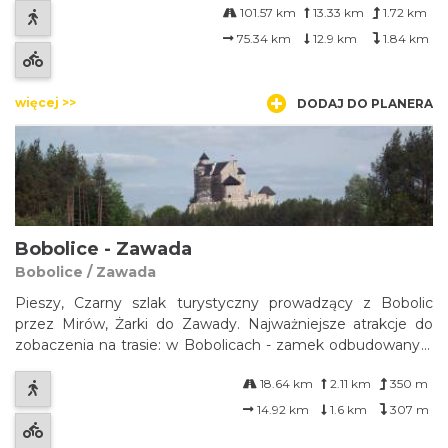
101.57 km
13.33 km
1.72 km
Bytomiu zamieszkał po II wojnie światowej. Na Śląsku
zdobył uznanie jako przewodnik tury...
75.34 km
12.9 km
1.84 km
więcej >>
DODAJ DO PLANERA
Bobolice - Zawada
Bobolice / Zawada
Pieszy, Czarny szlak turystyczny prowadzący z Bobolic
przez Mirów, Żarki do Zawady. Najważniejsze atrakcje do
zobaczenia na trasie: w Bobolicach - zamek odbudowany z
ruin, jaskinia ze śladami Bobolusa Jurajskiego - człowieka
18.64 km
2.11 km
350 m
neandertalskiego; w Mirowie - ruiny zamku, pasmo skalnych
ostańców zwanych ...
14.92 km
1.6 km
307 m