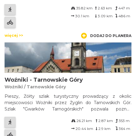
prowadzącego do Wielunia. Najważniejsze atrakcje do
35.82 km
2.63 km
447 m
zobaczenia na trasie: w Częstochowie - zabytkowa
zabudowa Alei NMP, zabytkowy ratusz na pl. Biega...
30.1 km
3.09 km
486 m
więcej >>
DODAJ DO PLANERA
Woźniki - Tarnowskie Góry
Woźniki / Tarnowskie Góry
Pieszy, Żółty szlak turystyczny prowadzący z okolic
miejscowości Woźniki przez Żyglin do Tarnowskich Gór.
Szlak "Gwarków Tarnogórskich" pozwala poznać
miejscowości związane z tarnogórskim górnictwem.
26.21 km
2.87 km
353 m
Północno-wschodni odcinek szlaku prowadzi przez rozległe
lasy, w których znajduje się zatopiona kopa...
20.44 km
2.9 km
364 m