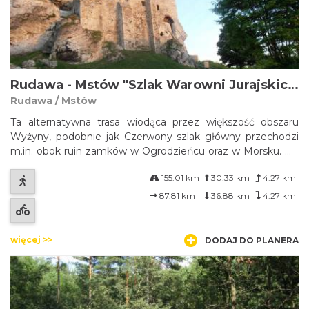
Rudawa - Mstów "Szlak Warowni Jurajskich"
Rudawa / Mstów
Ta alternatywna trasa wiodąca przez większość obszaru
Wyżyny, podobnie jak Czerwony szlak główny przechodzi
m.in. obok ruin zamków w Ogrodzieńcu oraz w Morsku. Na
Szlaku Warowni Jurajskich obok kilku znanych zamków
155.01 km
30.33 km
4.27 km
Wyżyny Krakowsko-Częstochowskiej znalazły się także
pozostałości mniejszych obiektów ...
87.81 km
36.88 km
4.27 km
więcej >>
DODAJ DO PLANERA