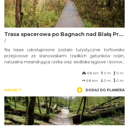
Trasa spacerowa po Bagnach nad Białą Przemszą
/
Na trasie udostępnione zostało turystycznie torfowisko
przejściowe ze stanowiskami rzadkich gatunków roślin,
naturalna meandrująca rzeka oraz siedliska łęgowe i borowe
w jej otoczeniu.
6.8 km
0 m
0 m
6.8 km
0 m
0 m
więcej >>
DODAJ DO PLANERA