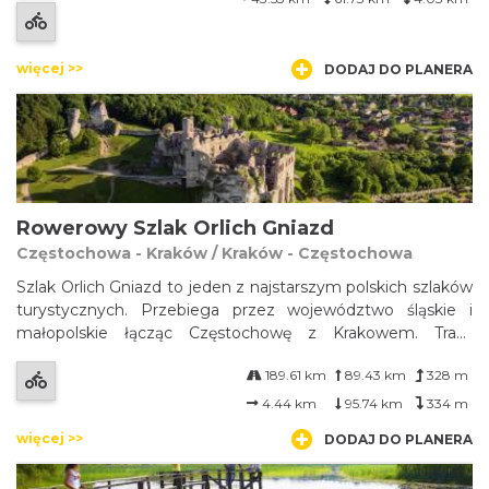
głównie przed najazdem Czechów od strony Śląska.
więcej >>
DODAJ DO PLANERA
Rowerowy Szlak Orlich Gniazd
Częstochowa - Kraków / Kraków - Częstochowa
Szlak Orlich Gniazd to jeden z najstarszym polskich szlaków
turystycznych. Przebiega przez województwo śląskie i
małopolskie łącząc Częstochowę z Krakowem. Trasa
oznaczona jest kolorem czerwonym i ma trzy warianty:
189.61 km
89.43 km
328 m
pieszy (162km), rowerowy (190km) i konny.
4.44 km
95.74 km
334 m
więcej >>
DODAJ DO PLANERA