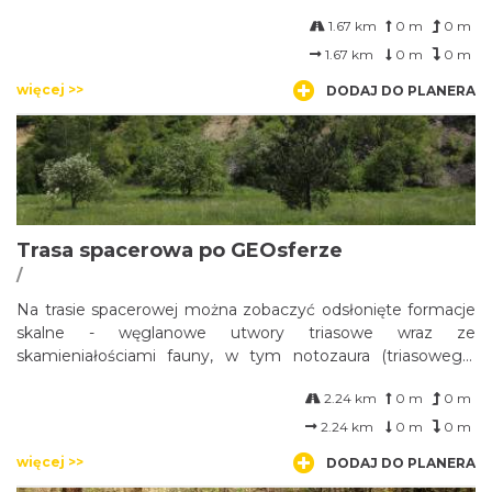
1.67 km
0 m
0 m
1.67 km
0 m
0 m
więcej >>
DODAJ DO PLANERA
Trasa spacerowa po GEOsferze
/
Na trasie spacerowej można zobaczyć odsłonięte formacje
skalne - węglanowe utwory triasowe wraz ze
skamieniałościami fauny, w tym notozaura (triasowego,
drapieżnego prajaszczura wodno-lądowego), liczne struktury
2.24 km
0 m
0 m
geologiczne i geomorfologiczne, w tym megariplemarki
(faliste struktury dna dawnego morza).
2.24 km
0 m
0 m
więcej >>
DODAJ DO PLANERA