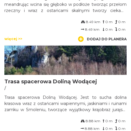
meandrując wcina się głęboko w podłoże tworząc przełom
rzeczny i wraz z ostańcami skalnymi tworzy ciekawy
krajobraz. W dolinie występują cenne gatunki i siedliska
8.49 km
0 m
0 m
przyrodnicze.
8.49 km
0 m
0 m
więcej >>
DODAJ DO PLANERA
Trasa spacerowa Doliną Wodącej
/
Trasa spacerowa Doliną Wodącej. Jest to sucha dolina
krasowa wraz z ostańcami wapiennymi, jaskiniami i ruinami
zamku w Smoleniu, tworzące wyjątkowy krajobraz jurajski,
oraz stanowisko bardzo rzadkiej paproci – języcznika
8.88 km
0 m
0 m
zwyczajnego Phyllitis scolopendrium.
8.88 km
0 m
0 m