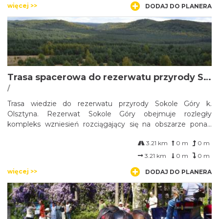
więcej >>
DODAJ DO PLANERA
Trasa spacerowa do rezerwatu przyrody Sokole Góry
/
Trasa wiedzie do rezerwatu przyrody Sokole Góry k.
Olsztyna. Rezerwat Sokole Góry obejmuje rozległy
kompleks wzniesień rozciągający się na obszarze ponad
200 ha, m.in. Sokolicę, Kamienną Górę, Pustelnicę
3.21 km
0 m
0 m
(najwyższe wzniesienie rezerwatu) i Puchacza.
3.21 km
0 m
0 m
więcej >>
DODAJ DO PLANERA