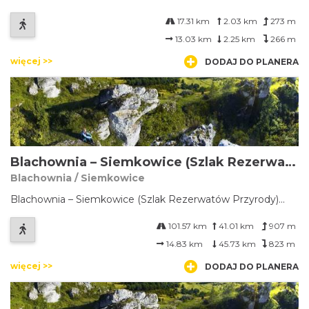
17.31 km
2.03 km
273 m
13.03 km
2.25 km
266 m
więcej >>
DODAJ DO PLANERA
Blachownia – Siemkowice (Szlak Rezerwatów Przyrody)
Blachownia / Siemkowice
Blachownia – Siemkowice (Szlak Rezerwatów Przyrody)...
101.57 km
41.01 km
907 m
14.83 km
45.73 km
823 m
więcej >>
DODAJ DO PLANERA