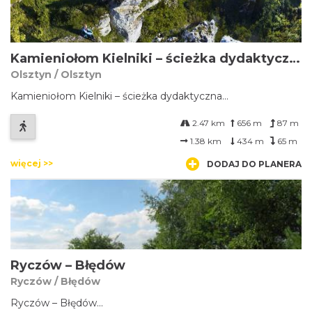
Kamieniołom Kielniki – ścieżka dydaktyczna
Olsztyn / Olsztyn
Kamieniołom Kielniki – ścieżka dydaktyczna...
2.47 km
656 m
87 m
1.38 km
434 m
65 m
więcej >>
DODAJ DO PLANERA
Ryczów – Błędów
Ryczów / Błędów
Ryczów – Błędów...