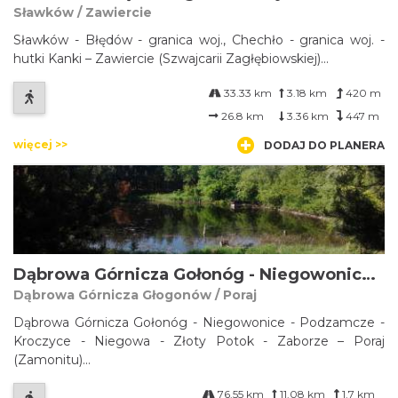
Sławków / Zawiercie
Sławków - Błędów - granica woj., Chechło - granica woj. -
hutki Kanki – Zawiercie (Szwajcarii Zagłębiowskiej)...
33.33 km
3.18 km
420 m
26.8 km
3.36 km
447 m
więcej >>
DODAJ DO PLANERA
Dąbrowa Górnicza Gołonóg - Niegowonice - Podzamcze - Kroczyce - Niegowa - Złoty Potok - Zaborze – Poraj (Zamonitu)
Dąbrowa Górnicza Głogonów / Poraj
Dąbrowa Górnicza Gołonóg - Niegowonice - Podzamcze -
Kroczyce - Niegowa - Złoty Potok - Zaborze – Poraj
(Zamonitu)...
76.55 km
11.08 km
1.7 km