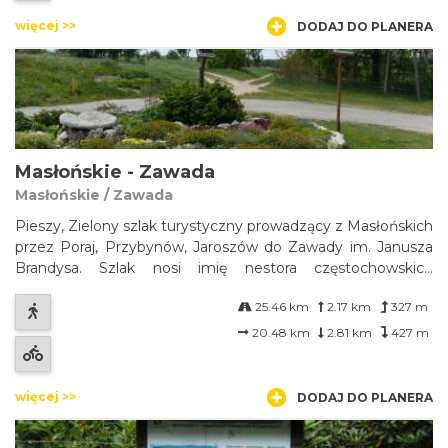
więcej >>
DODAJ DO PLANERA
Masłońskie - Zawada
Masłońskie / Zawada
Pieszy, Zielony szlak turystyczny prowadzący z Masłońskich
przez Poraj, Przybynów, Jaroszów do Zawady im. Janusza
Brandysa. Szlak nosi imię nestora częstochowskich
przewodników turystycznych. Jego turystyczna przygoda
25.46 km
2.17 km
327 m
zaczęła się w wieku 13 lat - jeszcze w gimnazjum. Od tego
czasu Janusz Brandys pro...
20.48 km
2.81 km
427 m
więcej >>
DODAJ DO PLANERA