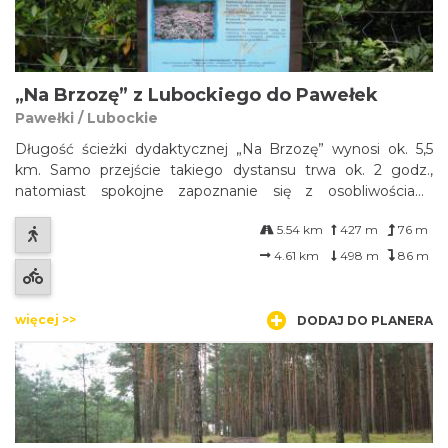
„Na Brzozę” z Lubockiego do Pawełek
Pawełki / Lubockie
Długość ścieżki dydaktycznej „Na Brzozę” wynosi ok. 5,5
km. Samo przejście takiego dystansu trwa ok. 2 godz.,
natomiast spokojne zapoznanie się z osobliwościami
przyrodniczymi sprawi, że warto spędzić tu przynajmniej
5.54 km
427 m
76 m
dwa razy więcej czasu. Najlepiej wybrać się tutaj w drugiej
połowie maja lub w czer...
4.61 km
498 m
86 m
więcej >>
DODAJ DO PLANERA