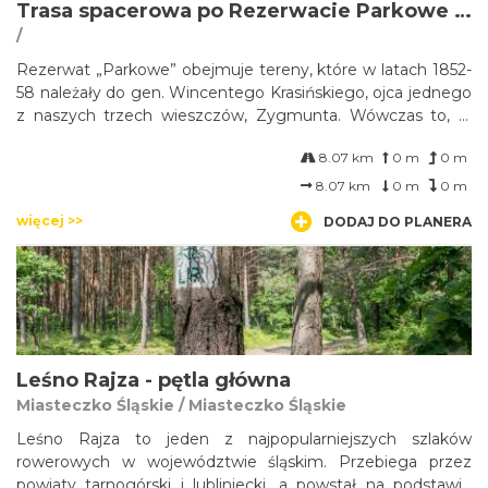
Trasa spacerowa po Rezerwacie Parkowe w Złotym Potoku
/
Rezerwat „Parkowe” obejmuje tereny, które w latach 1852-
58 należały do gen. Wincentego Krasińskiego, ojca jednego
z naszych trzech wieszczów, Zygmunta. Wówczas to, w
dobie rozwijających się (m.in. pod wpływem romantyzmu)
8.07 km
0 m
0 m
idei ochrony przyrody, zaczęto myśleć o kompleksowej
ochronie tutejszych obszarów.
8.07 km
0 m
0 m
więcej >>
DODAJ DO PLANERA
Leśno Rajza - pętla główna
Miasteczko Śląskie / Miasteczko Śląskie
Leśno Rajza to jeden z najpopularniejszych szlaków
rowerowych w województwie śląskim. Przebiega przez
powiaty tarnogórski i lubliniecki, a powstał na podstawie