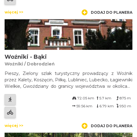
więcej >>
DODAJ DO PLANERA
Woźniki - Bąki
Woźniki / Dobrodzień
Pieszy, Zielony szlak turystyczny prowadzący z Woźnik
przez Kalety, Koszęcin, Piłkę, Lubliniec, Lubecko, Łagiewniki
Wielkie, Gwoździany do granicy województwa w okolicach
Dobrodzienia. Najważniejsze atrakcje do zobaczenia na
72.05 km
5.7 km
875 m
trasie: w Woźnikach - pomnik bitwy woźnickiej, układ
urbanistyczny Woźnik z...
59.56 km
6.79 km
950 m
więcej >>
DODAJ DO PLANERA