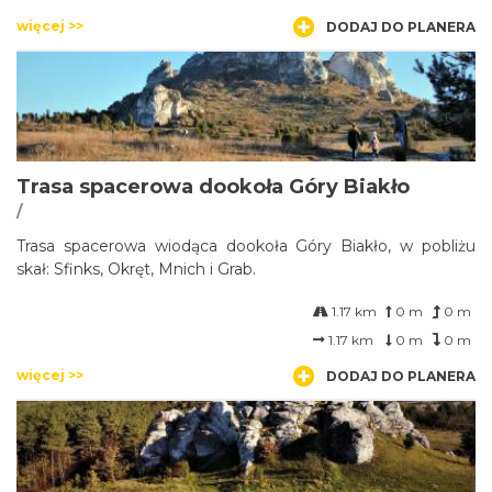
więcej >>
DODAJ DO PLANERA
Trasa spacerowa dookoła Góry Biakło
/
Trasa spacerowa wiodąca dookoła Góry Biakło, w pobliżu
skał: Sfinks, Okręt, Mnich i Grab.
1.17 km
0 m
0 m
1.17 km
0 m
0 m
więcej >>
DODAJ DO PLANERA