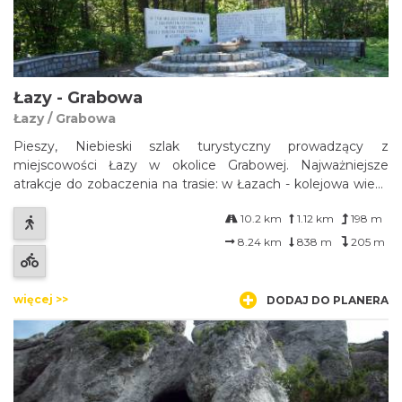
Łazy - Grabowa
Łazy / Grabowa
Pieszy, Niebieski szlak turystyczny prowadzący z
miejscowości Łazy w okolice Grabowej. Najważniejsze
atrakcje do zobaczenia na trasie: w Łazach - kolejowa wieża
ciśnień z 1898 r., Park Wodny „Jura”; w okolicach Grabowej
10.2 km
1.12 km
198 m
szlak kończy się przy pomniku upamiętniającym bitwę
oddziału partyzanckiego odby...
8.24 km
838 m
205 m
więcej >>
DODAJ DO PLANERA