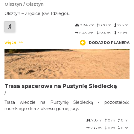
Olsztyn / Olsztyn
Olsztyn – Zrębice (św. Idziego)...
7.84 km
870 m
226 m
6.43 km
534 m
195 m
więcej >>
DODAJ DO PLANERA
Trasa spacerowa na Pustynię Siedlecką
/
Trasa wiedzie na Pustynię Siedlecką - pozostałość
morskiego dna z okresu górnej jury.
758 m
0 m
0 m
758 m
0 m
0 m