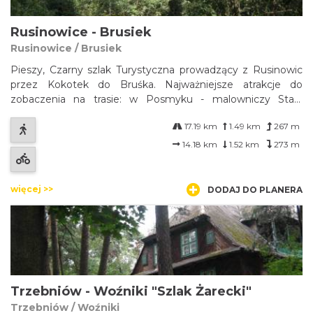
Rusinowice - Brusiek
Rusinowice / Brusiek
Pieszy, Czarny szlak Turystyczna prowadzący z Rusinowic
przez Kokotek do Bruśka. Najważniejsze atrakcje do
zobaczenia na trasie: w Posmyku - malowniczy Staw
Posmyk; w Bruśku - drewniany kościół św. Jana Chrzciciela
17.19 km
1.49 km
267 m
z XVII w....
14.18 km
1.52 km
273 m
więcej >>
DODAJ DO PLANERA
Trzebniów - Woźniki "Szlak Żarecki"
Trzebniów / Woźniki