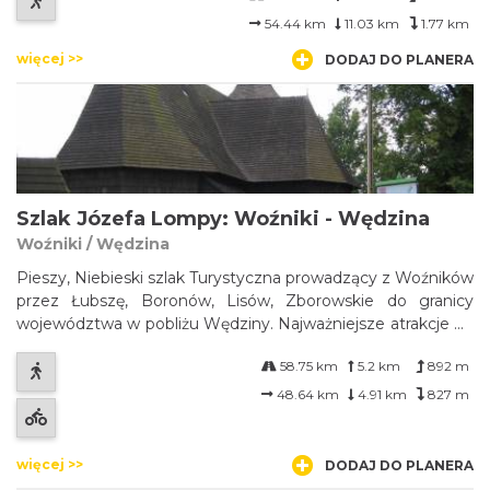
54.44 km
11.03 km
1.77 km
więcej >>
DODAJ DO PLANERA
Szlak Józefa Lompy: Woźniki - Wędzina
Woźniki / Wędzina
Pieszy, Niebieski szlak Turystyczna prowadzący z Woźników
przez Łubszę, Boronów, Lisów, Zborowskie do granicy
województwa w pobliżu Wędziny. Najważniejsze atrakcje do
zobaczenia na trasie: w Woźnikach - pomnik bitwy
58.75 km
5.2 km
892 m
woźnickiej, układ urbanistyczny Woźnik z rynkiem i
klasycystycznym ratuszem z 1862, ...
48.64 km
4.91 km
827 m
więcej >>
DODAJ DO PLANERA