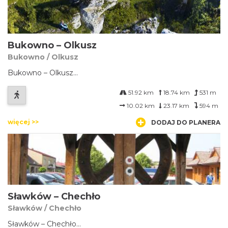
Bukowno – Olkusz
Bukowno / Olkusz
Bukowno – Olkusz...
51.92 km
18.74 km
531 m
10.02 km
23.17 km
594 m
więcej >>
DODAJ DO PLANERA
Sławków – Chechło
Sławków / Chechło
Sławków – Chechło...