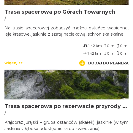
Trasa spacerowa po Górach Towarnych
/
Na trasie spacerowej zobaczyć można ostańce wapienne,
leje krasowe, jaskinie z szatą naciekową, schroniska skalne.
1.42 km
0 m
0 m
1.42 km
0 m
0 m
więcej >>
DODAJ DO PLANERA
Trasa spacerowa po rezerwacie przyrody Góra Zborów
/
Krajobraz jurajski – grupa ostańców (skałek), jaskinie (w tym
Jaskinia Głęboka udostępniona do zwiedzania)