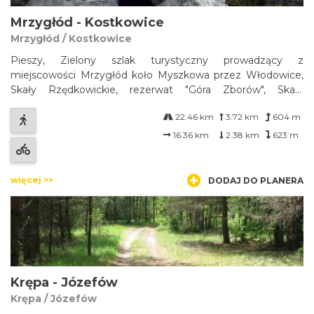
Mrzygłód - Kostkowice
Mrzygłód / Kostkowice
Pieszy, Zielony szlak turystyczny prowadzący z
miejscowości Mrzygłód koło Myszkowa przez Włodowice,
Skały Rzędkowickie, rezerwat "Góra Zborów", Skały
Kroczyckie w okolice Kostkowic. Najważniejsze atrakcje do
22.46 km
3.72 km
604 m
zobaczenia na trasie: w Mrzygłodzie - Kościół NMP
Różańcowej z połowy XVII w.- Sanktuarium N...
16.36 km
2.38 km
623 m
więcej >>
DODAJ DO PLANERA
Krępa - Józefów
Krępa / Józefów