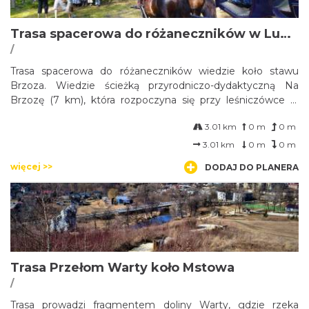
Trasa spacerowa do różaneczników w Lubockiem
/
Trasa spacerowa do różaneczników wiedzie koło stawu
Brzoza. Wiedzie ścieżką przyrodniczo-dydaktyczną Na
Brzozę (7 km), która rozpoczyna się przy leśniczówce w
Lubockiem, a kończy w Pawełkach przy Schronisku
3.01 km
0 m
0 m
Młodzieżowym.
3.01 km
0 m
0 m
więcej >>
DODAJ DO PLANERA
Trasa Przełom Warty koło Mstowa
/
Trasa prowadzi fragmentem doliny Warty, gdzie rzeka