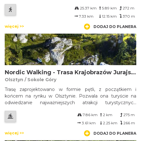
25.37 km
5.89 km
272 m
7.33 km
12.15 km
370 m
więcej >>
DODAJ DO PLANERA
Nordic Walking - Trasa Krajobrazów Jurajskich
Olsztyn / Sokole Góry
Trasę zaprojektowano w formie pętli, z początkiem i
końcem na rynku w Olsztynie. Pozwala ona turyście na
odwiedzanie najważniejszych atrakcji turystycznych
Olsztyna; kamieniołomu Kielniki, Sokolich Gór, góry Biakło,
7.86 km
2 km
275 m
Lipówek oraz zamku książęcego. Część trasy, w tym cały
odcinek znajdujący się na terenie rezerwatu przyrody
3.61 km
2.25 km
266 m
"Sokole Góry" poprowadzono wzdłuż istniejących
więcej >>
DODAJ DO PLANERA
znakowanych tras turystycznych.