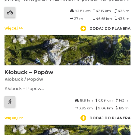
porozumienia partnerskiego sześciu gmin: Kalety,
93.81 km
47.13 km
436 m
Świerklaniec, Koszęcin, Woźniki, Tworóg i Miasteczko
Śląskie. Szlak rowerowy poprowadzony jest głównie przez
27 m
46.65 km
436 m
obszary leśne Nadleśnictwa Świerklaniec, Koszęcin i Brynek.
więcej >>
DODAJ DO PLANERA
Kłobuck – Popów
Kłobuck / Popów
Kłobuck – Popów...
19.9 km
6.89 km
143 m
3.95 km
9.06 km
195 m
więcej >>
DODAJ DO PLANERA