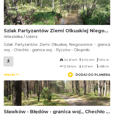
Szlak Partyzantów Ziemi Olkuskiej Niegowonice - granica woj. - Chechło - granica woj. - Ryczów – Okupniki
Wiesiółka / Udórz
Szlak Partyzantów Ziemi Olkuskiej Niegowonice - granica
woj. - Chechło - granica woj. - Ryczów – Okupniki
24.61 km
6.04 km
494 m
12.36 km
6.21 km
458 m
więcej >>
DODAJ DO PLANERA
Sławków - Błędów - granica woj., Chechło - granica woj. - hutki Kanki – Zawiercie (Szwajcarii Zagłębiowskiej)