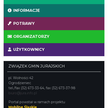
INFORMACJE
POTRAWY
ORGANIZATORZY
UŻYTKOWNICY
ZWIĄZEK GMIN JURAJSKICH
pl. Wolności 42
Ogrodzieniec
tel./fax (32) 673-33-64, fax (32) 673-37-98
biuro@jura.info.pl
Portal powstał w ramach projektu
Mobilne Śląskie