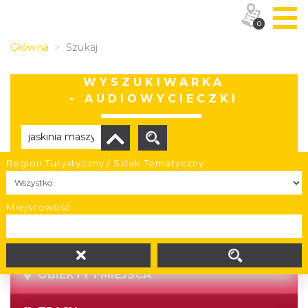
0
Główna
Szukaj
WYSZUKIWARKA
- AUDIOWYCIECZKI
Region Turystyczny / Szlak Tematyczny
Brak wyników
Miejscowość
OBIEKTY I MIEJSCA