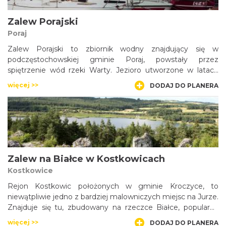
Zalew Porajski
Poraj
Zalew Porajski to zbiornik wodny znajdujący się w
podczęstochowskiej gminie Poraj, powstały przez
spiętrzenie wód rzeki Warty. Jezioro utworzone w latach
70-tych XX w. jest malowniczym akwenem, który zdążył się
więcej >>
DODAJ DO PLANERA
wpisać w tutejszy krajobraz oraz sprawił, że wokół powstały
liczne zabudowania letniskowe. Zalew przyciąga także
wędkarzy.
Zalew na Białce w Kostkowicach
Kostkowice
Rejon Kostkowic położonych w gminie Kroczyce, to
niewątpliwie jedno z bardziej malowniczych miejsc na Jurze.
Znajduje się tu, zbudowany na rzeczce Białce, popularny
zbiornik wodny, zwany zalewem Kostkowice lub Dzibice.
więcej >>
DODAJ DO PLANERA