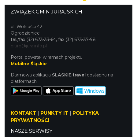
Poniżej znajdują się trzy mniejsze akweny. Oprócz
plażowania i kąpieli tutejsze okolice stwarzają okazję do
ZWIĄZEK GMIN JURAJSKICH
innych form spędzania wolnego czasu. Lasy przyciągają
amatorów grzybów, a rozpoczynający się tu szlak
pl. Wolności 42
turystyczny umożliwia wędrówkę wzdłuż pasma Skał
Ogrodzieniec
Kroczyckich.
tel./fax (32) 673-33-64, fax (32) 673-37-98
biuro@jura.info.pl
Portal powstał w ramach projektu
Mobilne Śląskie
Darmowa aplikacja
SLASKIE.travel
dostępna na
platformach
KONTAKT
|
PUNKTY IT
|
POLITYKA
PRYWATNOŚCI
NASZE SERWISY