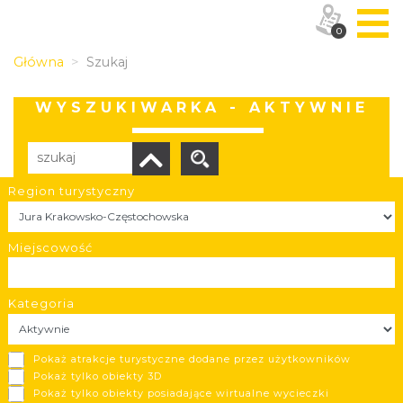
0
Główna
Szukaj
WYSZUKIWARKA - AKTYWNIE
Region turystyczny
Liczba elementów:
4
POBIERZ LISTĘ
Miejscowość
Kategoria
Pojezierze Dąbrowskie
Pokaż atrakcje turystyczne dodane przez użytkowników
Dąbrowa Górnicza
Pokaż tylko obiekty 3D
Pokaż tylko obiekty posiadające wirtualne wycieczki