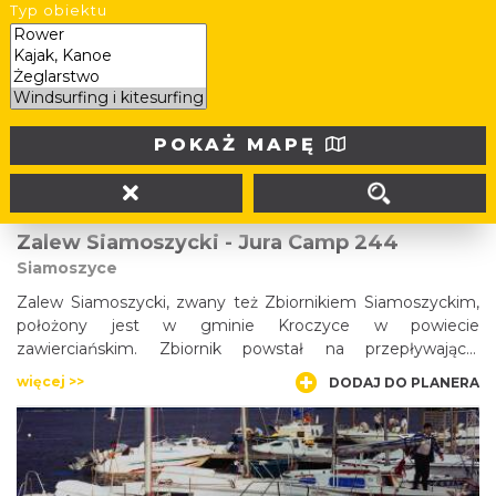
Zagłębie Dąbrowskie ma swoje własne, małe Mazury –
Typ obiektu
Pojezierze Dąbrowskie. Tą nieco szumną nazwą określa się
czasami zespół czterech zbiorników wodnych w Dąbrowie
Górniczej, znanych pod wspólną nazwą Pogorii. Pogoria I,
więcej >>
DODAJ DO PLANERA
Pogoria II, Pogoria III i Pogoria IV są od lat centrami
wypoczynku i rekreacji. Przyciągają plażami, kąpieliskami,
pensjonatami, pubami oraz klubami jachtowymi. Akweny
POKAŻ MAPĘ
upodobali sobie wędkarze i... rzadkie gatunki ptaków.
Zalew Siamoszycki - Jura Camp 244
Siamoszyce
Zalew Siamoszycki, zwany też Zbiornikiem Siamoszyckim,
położony jest w gminie Kroczyce w powiecie
zawierciańskim. Zbiornik powstał na przepływającej
nieopodal miejscowości rzece Krztyni. Jest zbiornikiem
więcej >>
DODAJ DO PLANERA
przepływowym, o powierzchni 20 ha, malowniczo
położonym pomiędzy wysokim brzegiem a piaszczystą
plażą. Zalew jest popularnym wśród mieszkańców Zawiercia
miejscem rekreacyjnym, z ośrodkiem wypoczynkowym.