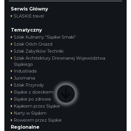
Serwis Główny
SLASKIE.travel
Tematyczny
Szlak Kulinarny "Śląskie Smaki"
Szlak Orlich Gniazd
Szlak Zabytków Techniki
Szlak Architektury Drewnianej Województwa
Śląskiego
Industriada
Juromania
Szlak Przyrody
Śląskie z dzieckiem
Śląskie po zdrowie
Kajakiem przez Śląskie
Narty w Śląskim
Rowerem przez Śląskie
Regionalne