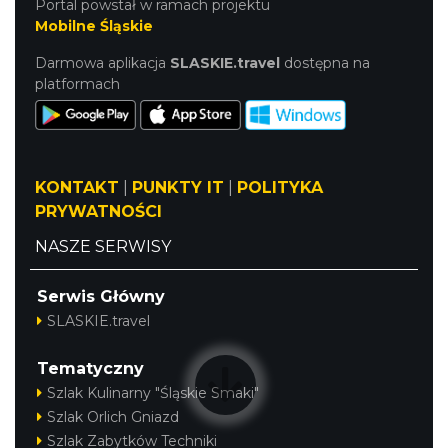
Portal powstał w ramach projektu
Mobilne Śląskie
Darmowa aplikacja
SLASKIE.travel
dostępna na
platformach
KONTAKT
|
PUNKTY IT
|
POLITYKA
PRYWATNOŚCI
NASZE SERWISY
Serwis Główny
SLASKIE.travel
Tematyczny
Szlak Kulinarny "Śląskie Smaki"
Szlak Orlich Gniazd
Szlak Zabytków Techniki