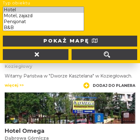
Typ obiektu
turystycznych wrażeń odnajdą Państwo komfort i przyjazną
atmosferę oraz najwyższej jakości usługi.
więcej >>
DODAJ DO PLANERA
POKAŻ MAPĘ
"Dwór Kasztelana" w Koziegłowach
Koziegłowy
Witamy Państwa w "Dworze Kasztelana" w Koziegłowach.
więcej >>
DODAJ DO PLANERA
Hotel Omega
Dąbrowa Górnicza