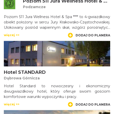
Poziom 511 Jura Wellness Hotel & Spa ****
Podzamcze
Poziom 511 Jura Wellness Hotel & Spa **** to 4-gwiazdkowy
obiekt położony w sercu Jury Krakowsko-Częstochowskiej.
Ulokowany pośród wapiennym skał, wzgórz porośniętych
lasami, w bezpośrednim sąsiedztwie ruin zamkowych na
więcej >>
DODAJ DO PLANERA
szklaku Orlich Gniazd, oferuje Gościom możliwość
wypoczynku w minimalistycznym i bezpretensjonalnym
stylu.
Hotel STANDARD
Dąbrowa Górnicza
Hotel Standard to nowoczesny i ekonomiczny
dwugwiazdkowy hotel, który oferuje swoim gościom
komfortowe warunki wypoczynku i pracy.
więcej >>
DODAJ DO PLANERA