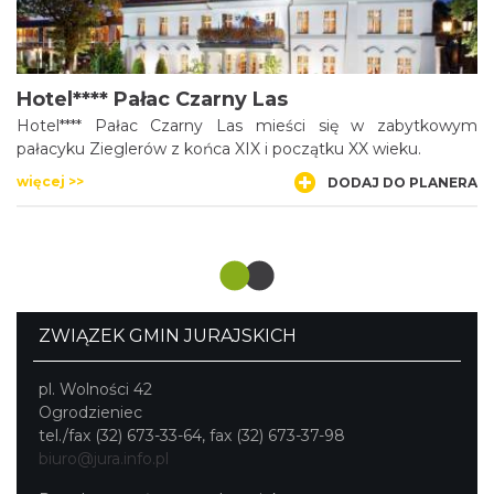
Hotel**** Pałac Czarny Las
Hotel**** Pałac Czarny Las mieści się w zabytkowym
pałacyku Zieglerów z końca XIX i początku XX wieku.
więcej >>
DODAJ DO PLANERA
ZWIĄZEK GMIN JURAJSKICH
pl. Wolności 42
Ogrodzieniec
tel./fax (32) 673-33-64, fax (32) 673-37-98
biuro@jura.info.pl