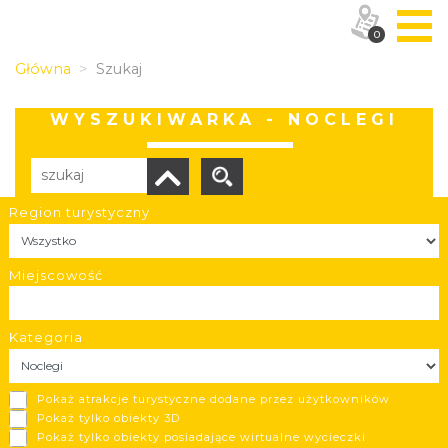
0
Główna
Szukaj
WYSZUKIWARKA - NOCLEGI
Region turystyczny
Liczba elementów:
105
POBIERZ LISTĘ
Miejscowość
Kategoria
Hotel Łokietek
Pokaż atrakcje turystyczne dodane przez użytkowników
3-gwiazdkowy Hotel Łokietek jest miejscem, w którym po
Pokaż tylko obiekty 3D
Pokaż tylko obiekty posiadające wirtualne wycieczki
całym dniu pełnym spotkań biznesowych czy