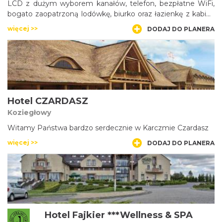
LCD z dużym wyborem kanałów, telefon, bezpłatne WiFi,
bogato zaopatrzoną lodówkę, biurko oraz łazienkę z kabiną
prysznicową i zestawem kosmetyków.
więcej >>
DODAJ DO PLANERA
Hotel CZARDASZ
Koziegłowy
Witamy Państwa bardzo serdecznie w Karczmie Czardasz
więcej >>
DODAJ DO PLANERA
Hotel Fajkier ***Wellness & SPA