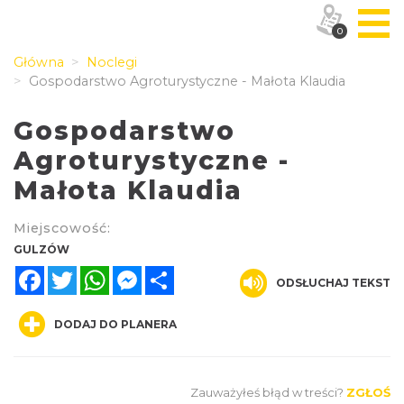
0
Główna
Noclegi
Gospodarstwo Agroturystyczne - Małota Klaudia
Gospodarstwo
Agroturystyczne -
Małota Klaudia
Miejscowość:
GULZÓW
Facebook
Twitter
WhatsApp
Messenger
Share
ODSŁUCHAJ TEKST
DODAJ DO PLANERA
Zauważyłeś błąd w treści?
ZGŁOŚ