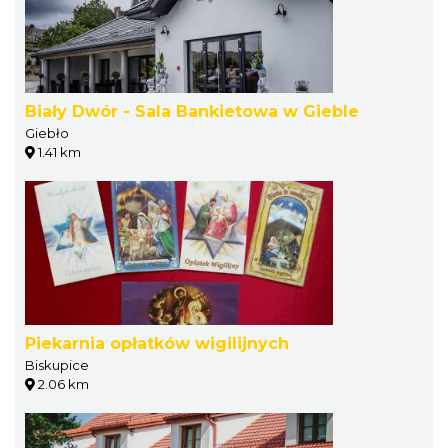
Biały Dwór - Sala Bankietowa w Gieble
Giebło
1.41 km
Piekarnia opłatków wigilijnych
Biskupice
2.06 km