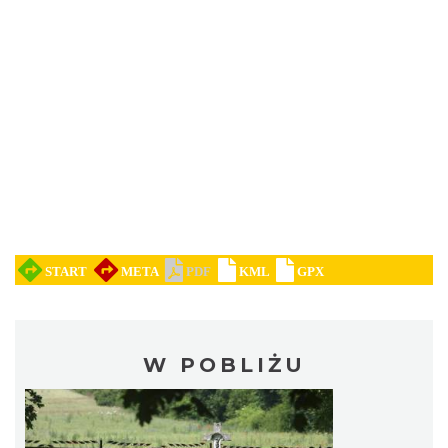
W POBLIŻU