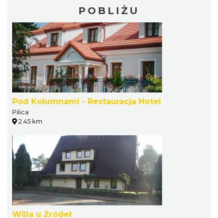
POBLIŻU
Pod Kolumnami - Restauracja Hotel
Pilica
2.45 km
Willa u Źródeł