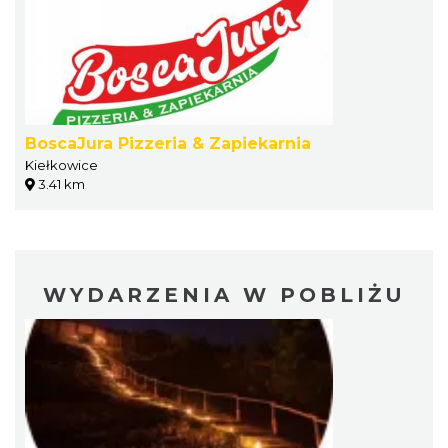
BoscaJura Pizzeria & Zapiekarnia
Kiełkowice
3.41 km
WYDARZENIA W POBLIŻU