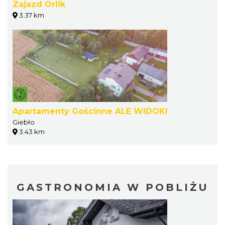
Zajazd Orlik
3.37 km
Apartamenty Gościnne ALE WIDOKI
Giebło
3.43 km
GASTRONOMIA W POBLIŻU