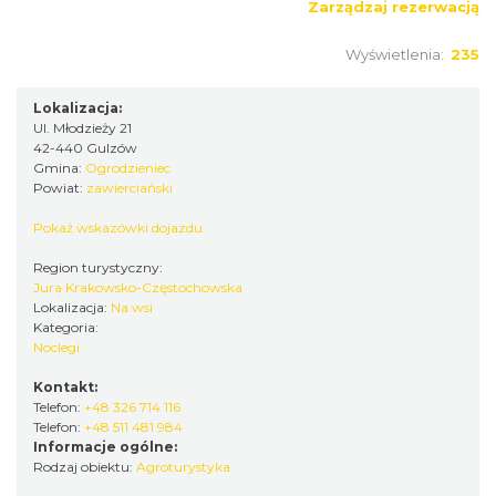
Zarządzaj rezerwacją
Wyświetlenia:
235
Lokalizacja:
Ul. Młodzieży 21
42-440 Gulzów
Gmina:
Ogrodzieniec
Powiat:
zawierciański
Pokaż wskazówki dojazdu
Region turystyczny:
Jura Krakowsko-Częstochowska
Lokalizacja:
Na wsi
Kategoria:
Noclegi
Kontakt:
Telefon:
+48 326 714 116
Telefon:
+48 511 481 984
Informacje ogólne:
Rodzaj obiektu:
Agroturystyka