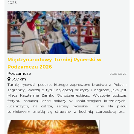
2026
Międzynarodowy Turniej Rycerski w
Podzamczu 2026
Podzamcze
2026-08-22
5.97 km
Turniej rycerski, podczas którego zaproszone bractwa z Polski i
zagranicy, walczą o tytuł najlepszej drużyny i nagrodę, jaką jest
Miecz Kasztelana Zamku Ogrodzienieckiego. Widzowie podczas
festynu zobaczą liczne pokazy w konkurencjach kuszniczych,
łuczniczych, na ostrza, zapasy rycerskie i inne. Na placu
turniejowym znajdą się stragany z kuchnią staropolską oraz
warsztaty rzemieślnicze.