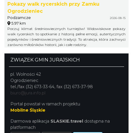
Pokazy walk rycerskich przy Zamku
Ogrodzieniec
Podzamcze
2026-08-15
5.97 km
Poczuj klimat średniowiecznych turniejów! Widowiskowe pokazy
walk rycerskich to spotkanie z historią pełne emocji, autentycznych
pojedynków i średniowiecznych tradycji. To atrakcja, która zachwyci
zarówno miłośników historii, jak i całe rodziny.
ZWIĄZEK GMIN JURAJSKICH
pl. Wolności 42
Ogrodzieniec
tel./fax (32) 673-33-64, fax (32) 673-37-98
biuro@jura.info.pl
Portal powstał w ramach projektu
Mobilne Śląskie
Darmowa aplikacja
SLASKIE.travel
dostępna na
platformach