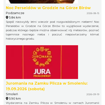
Noc Perseidów w Grodzie na Górze Birów
Podzamcze
2026-08-15
5.84 km
Spędź niezwykły letni wieczór pod rozgwieżdżonym niebem! Noc
Perseidów w Grodzie na Górze Birów to wyjątkowe wydarzenie,
podczas którego będzie można obserwować rój meteorów, poznać
tajemnice nocnego nieba i poczuć niepowtarzalny klimat
historycznego grodu.
Juromania na Zamku Pilcza w Smoleniu:
19.09.2026 (sobota)
Smoleń
2026-09-19
5.90 km
Wydarzenia na Zamku Pilcza w Smoleniu w ramach Juromanii