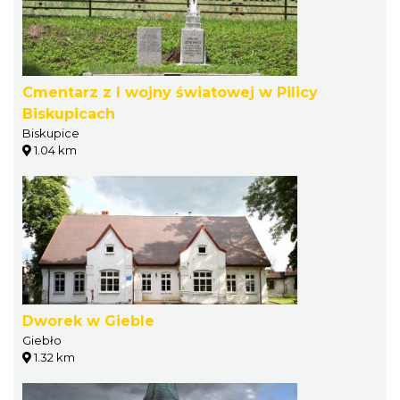
Cmentarz z I wojny światowej w Pilicy
Biskupicach
Biskupice
1.04 km
Dworek w Gieble
Giebło
1.32 km