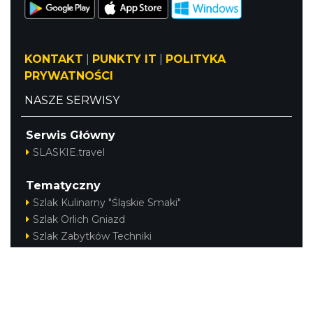
KONTAKT
|
PUNKTY IT
|
POLITYKA
PRYWATNOŚCI
NASZE SERWISY
Serwis Główny
SLASKIE.travel
Tematyczny
Szlak Kulinarny "Śląskie Smaki"
Szlak Orlich Gniazd
Szlak Zabytków Techniki
Szlak Architektury Drewnianej Województwa
Śląskiego
Industriada
Juromania