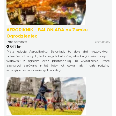
AEROPIKNIK - BALONIADA na Zamku
Ogrodzieniec
Podzamcze
2026-08-08
5.97 km
Piąta edycja Aeropikniku Baloniady to dwa dni niezwykłych
pokazów lotniczych, kolorowych balonów, akrobacji i wieczornych
widowisk z ogniem oraz pirotechniką. To wydarzenie, które
zachwyci zarówno miłośników lotnictwa, jak i całe rodziny
szukające niezapomnianych atrakcji.