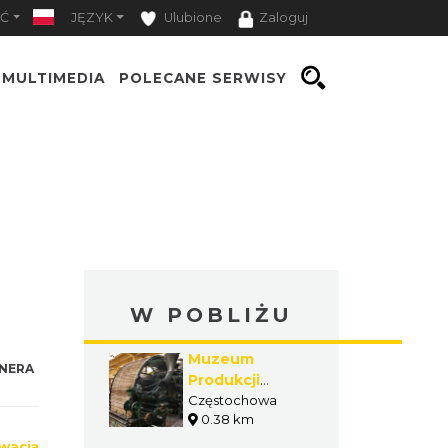
Ć
JĘZYK
Ulubione
Zaloguj
MULTIMEDIA
POLECANE SERWISY
W POBLIŻU
Muzeum
NERA
Produkcji
Zapałek
Częstochowa
0.38 km
wacją