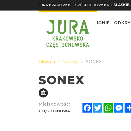
|
JURA KRAKOWSKO-CZĘSTOCHOWSKA
SLASKIE.
O REGIONIE
ODKRY
Główna
Noclegi
SONEX
SONEX
Miejscowość:
Facebook
Twitter
Whats
Me
CZĘSTOCHOWA