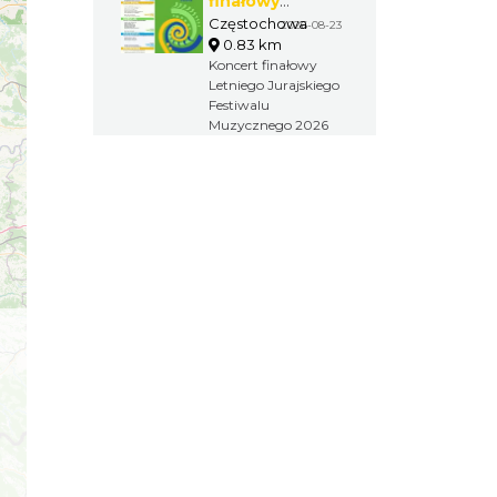
finałowy
Letniego
Częstochowa
2026-08-23
0.83 km
Jurajskiego
Koncert finałowy
Festiwalu
Letniego Jurajskiego
Muzycznego
Festiwalu
2026
Muzycznego 2026