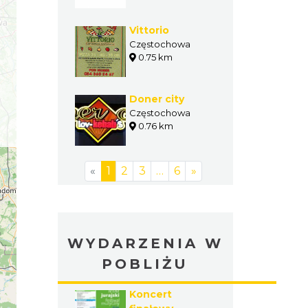
Vittorio
Częstochowa
0.75 km
Doner city
Częstochowa
0.76 km
«
1
2
3
…
6
»
WYDARZENIA W
POBLIŻU
Koncert