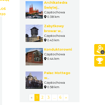
Archikatedra
Świętej
ŁOŚ
Rodziny w
Częstochowa
120
0.38 km
Częstochowie
Zabytkowy
browar w
Częstochowie
Częstochowa
0.43 km
Konduktorownia
0
Częstochowa
0.44 km
Pałac Mottego
w
Częstochowie
Częstochowa
0.58 km
«
1
2
3
…
6
»