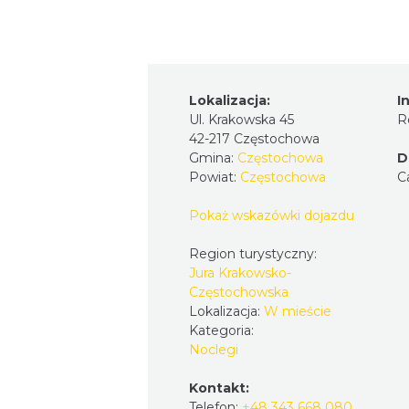
Lokalizacja:
I
Ul. Krakowska 45
R
42-217 Częstochowa
Gmina:
Częstochowa
D
Powiat:
Częstochowa
C
Pokaż wskazówki dojazdu
Region turystyczny:
Jura Krakowsko-
Częstochowska
Lokalizacja:
W mieście
Kategoria:
Noclegi
Kontakt:
Telefon:
+48 343 668 080