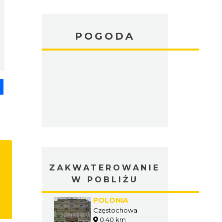
POGODA
pp
senger
Share
ZAKWATEROWANIE
W POBLIŻU
POLONIA
Częstochowa
0.40 km