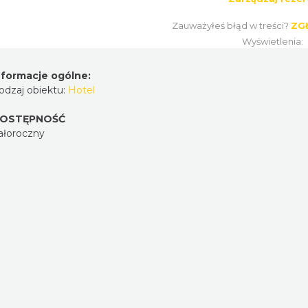
Zauważyłeś błąd w treści?
ZG
Wyświetlenia:
nformacje ogólne:
odzaj obiektu:
Hotel
OSTĘPNOŚĆ
ałoroczny