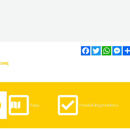
Facebook
Twitter
WhatsA
Mes
CENĘ
Trasy
Pokaż/Ukryj markery