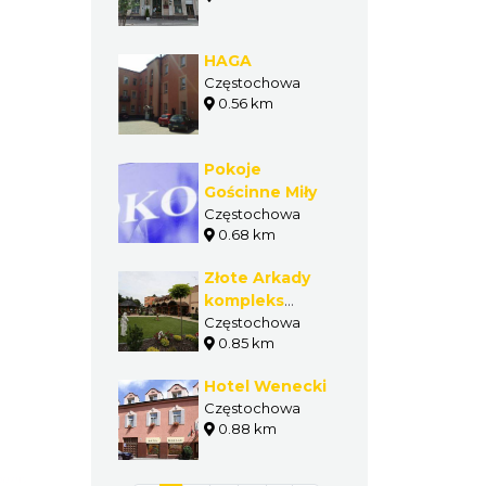
HAGA
Częstochowa
0.56 km
Pokoje
Gościnne Miły
Częstochowa
0.68 km
Złote Arkady
kompleks
hotelowo-
Częstochowa
0.85 km
gastronomiczny
Hotel Wenecki
Częstochowa
0.88 km