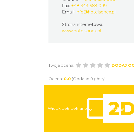
Fax:
+48 343 668 099
Email:
info@hotelsonex.pl
Strona internetowa:
www.hotelsonex.pl
Twoja ocena:
DODAJ O
Ocena:
0.0
(Oddano 0 głosy)
Widok pełnoekranowy:
Noclegi