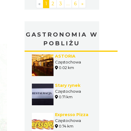
«
1
2
3
…
6
»
GASTRONOMIA W
POBLIŻU
ASTORIA
Częstochowa
0.02 km
Stary rynek
Częstochowa
0.71 km
Expresso Pizza
Częstochowa
0.74 km