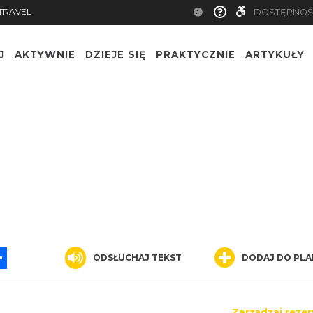
TRAVEL
DOSTĘPNOŚ
J
AKTYWNIE
DZIEJE SIĘ
PRAKTYCZNIE
ARTYKUŁY
App
ssenger
Share
ODSŁUCHAJ TEKST
DODAJ DO PLA
Zarządzaj rezer