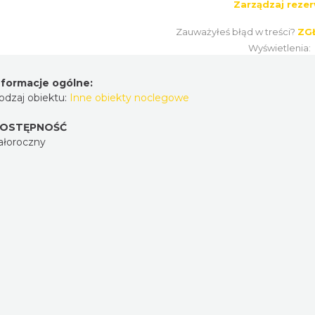
Zarządzaj rezer
Zauważyłeś błąd w treści?
ZG
Wyświetlenia:
nformacje ogólne:
odzaj obiektu:
Inne obiekty noclegowe
OSTĘPNOŚĆ
ałoroczny