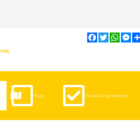
Facebook
Twitter
WhatsA
Mes
CENĘ
Trasy
Pokaż/Ukryj markery