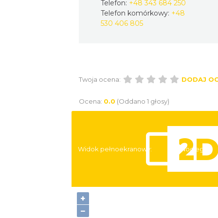
Telefon:
+48 343 684 250
Telefon komórkowy:
+48
530 406 805
Twoja ocena:
DODAJ O
Ocena:
0.0
(Oddano 1 głosy)
Widok pełnoekranowy:
Noclegi
+
−