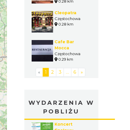
0.28 km
Cleopatra
Częstochowa
0.28 km
Cafe Bar
Mocca
Częstochowa
0.29 km
«
1
2
3
…
6
»
WYDARZENIA W
POBLIŻU
Koncert