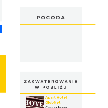
POGODA
pp
senger
Share
ZAKWATEROWANIE
W POBLIŻU
Apart Hotel
GlobNet
Częstochowa