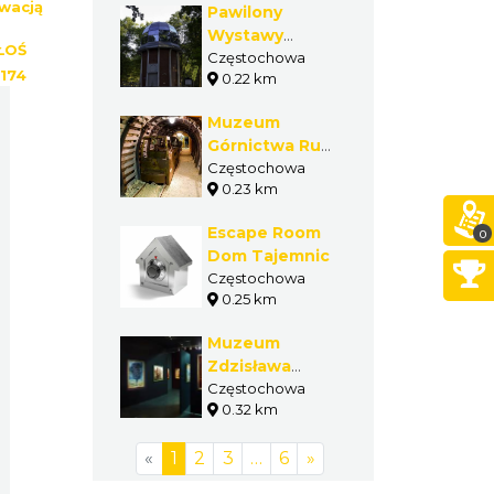
wacją
Pawilony
Wystawy
ŁOŚ
Przemysłu i
Częstochowa
174
0.22 km
Rolnictwa w
1909 roku w
Muzeum
Częstochowie
Górnictwa Rud
Żelaza
Częstochowa
0.23 km
Escape Room
0
Dom Tajemnic
Częstochowa
0.25 km
Muzeum
Zdzisława
Beksińskiego w
Częstochowa
0.32 km
Częstochowie
«
1
2
3
…
6
»