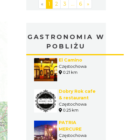
«
1
2
3
…
6
»
GASTRONOMIA W
POBLIŻU
El Camino
Częstochowa
0.21 km
Dobry Rok cafe
& restaurant
Częstochowa
0.25 km
PATRIA
MERCURE
Częstochowa