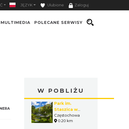
Ć
JĘZYK
Ulubione
Zaloguj
MULTIMEDIA
POLECANE SERWISY
W POBLIŻU
Park im.
NERA
Staszica w
Częstochowie
Częstochowa
0.20 km