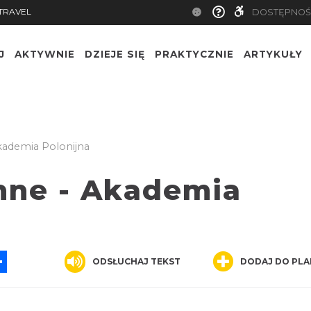
TRAVEL
DOSTĘPNOŚ
J
AKTYWNIE
DZIEJE SIĘ
PRAKTYCZNIE
ARTYKUŁY
kademia Polonijna
nne - Akademia
App
ssenger
Share
ODSŁUCHAJ TEKST
DODAJ DO PLA