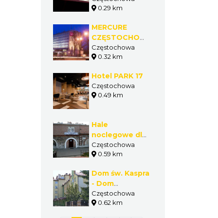
0.29 km
MERCURE
CZĘSTOCHOWA
CENTRUM
Częstochowa
0.32 km
Hotel PARK 17
Częstochowa
0.49 km
Hale
noclegowe dla
pielgrzymów
Częstochowa
0.59 km
Dom św. Kaspra
- Dom
Rekolekcyjno-
Częstochowa
0.62 km
Formacyjny