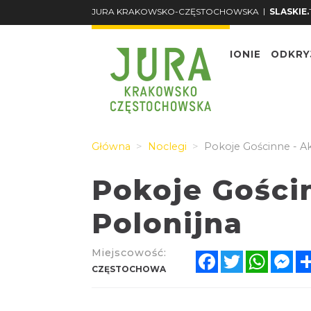
|
JURA KRAKOWSKO-CZĘSTOCHOWSKA
SLASKIE.
O REGIONIE
ODKRY
Główna
Noclegi
Pokoje Gościnne - A
Pokoje Gości
Polonijna
Miejscowość:
Facebook
Twitter
Whats
Me
CZĘSTOCHOWA