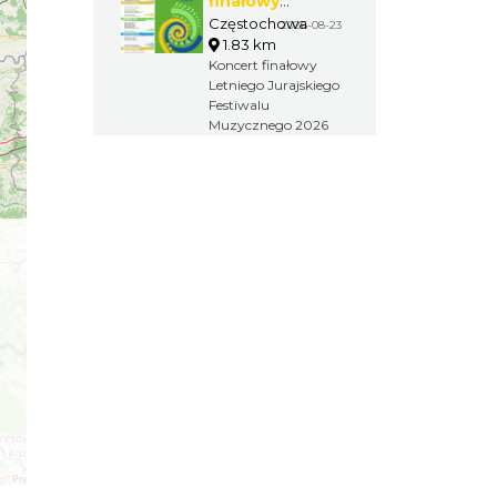
finałowy
Letniego
Częstochowa
2026-08-23
1.83 km
Jurajskiego
Koncert finałowy
Festiwalu
Letniego Jurajskiego
Muzycznego
Festiwalu
2026
Muzycznego 2026