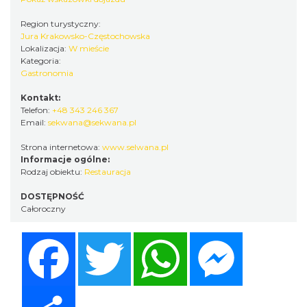
Region turystyczny:
Jura Krakowsko-Częstochowska
Lokalizacja:
W mieście
Kategoria:
Gastronomia
Kontakt:
Telefon:
+48 343 246 367
Email:
sekwana@sekwana.pl
Strona internetowa:
www.selwana.pl
Informacje ogólne:
Rodzaj obiektu:
Restauracja
DOSTĘPNOŚĆ
Całoroczny
Facebook
Twitter
WhatsApp
Messenger
Share