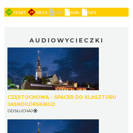
AUDIOWYCIECZKI
CZĘSTOCHOWA - SPACER DO KLASZTORU
JASNOGÓRSKIEGO
ODSŁUCHAJ