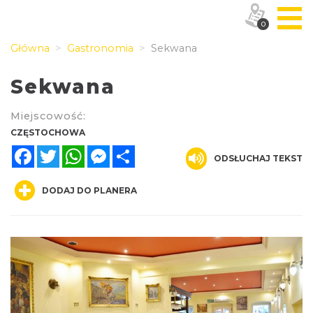
0
Główna
Gastronomia
Sekwana
Sekwana
Miejscowość:
CZĘSTOCHOWA
Facebook
Twitter
WhatsApp
Messenger
Share
ODSŁUCHAJ TEKST
DODAJ DO PLANERA