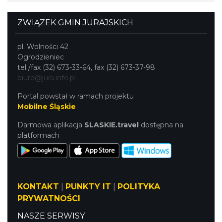
ZWIĄZEK GMIN JURAJSKICH
pl. Wolności 42
Ogrodzieniec
tel./fax (32) 673-33-64, fax (32) 673-37-98
biuro@jura.info.pl
Portal powstał w ramach projektu
Mobilne Śląskie
Darmowa aplikacja
SLASKIE.travel
dostępna na
platformach
KONTAKT
|
PUNKTY IT
|
POLITYKA
PRYWATNOŚCI
NASZE SERWISY