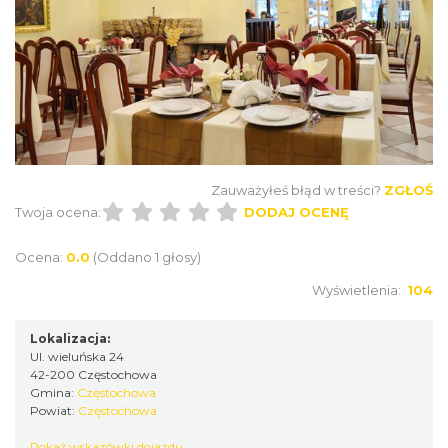
Zauważyłeś błąd w treści?
ZGŁOŚ
Twoja ocena:
DODAJ OCENĘ
Ocena:
0.0
(Oddano 1 głosy)
Wyświetlenia:
104
Lokalizacja:
Ul. wieluńska 24
42-200 Częstochowa
Gmina:
Częstochowa
Powiat:
Częstochowa
Pokaż wskazówki dojazdu