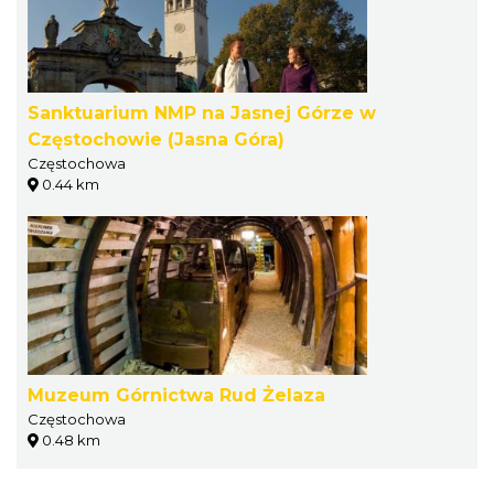
Sanktuarium NMP na Jasnej Górze w
Częstochowie (Jasna Góra)
Częstochowa
0.44 km
Muzeum Górnictwa Rud Żelaza
Częstochowa
0.48 km