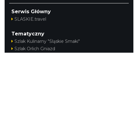
Serwis Główny
SLASKIE.travel
Tematyczny
Szlak Kulinarny "Śląskie Smaki"
Szlak Orlich Gniazd
Szlak Zabytków Techniki
Szlak Architektury Drewnianej Województwa
Śląskiego
Industriada
Juromania
Szlak Przyrody
Śląskie z dzieckiem
Śląskie po zdrowie
Kajakiem przez Śląskie
Narty w Śląskim
Rowerem przez Śląskie
Regionalne