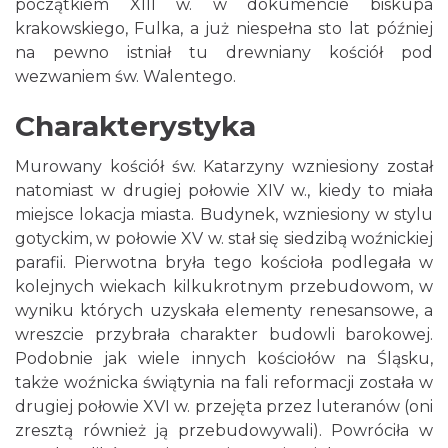
początkiem XIII w. w dokumencie biskupa
krakowskiego, Fulka, a już niespełna sto lat później
na pewno istniał tu drewniany kościół pod
wezwaniem św. Walentego.
Charakterystyka
Murowany kościół św. Katarzyny wzniesiony został
natomiast w drugiej połowie XIV w., kiedy to miała
miejsce lokacja miasta. Budynek, wzniesiony w stylu
gotyckim, w połowie XV w. stał się siedzibą woźnickiej
parafii. Pierwotna bryła tego kościoła podlegała w
kolejnych wiekach kilkukrotnym przebudowom, w
wyniku których uzyskała elementy renesansowe, a
wreszcie przybrała charakter budowli barokowej.
Podobnie jak wiele innych kościołów na Śląsku,
także woźnicka świątynia na fali reformacji została w
drugiej połowie XVI w. przejęta przez luteranów (oni
zresztą również ją przebudowywali). Powróciła w