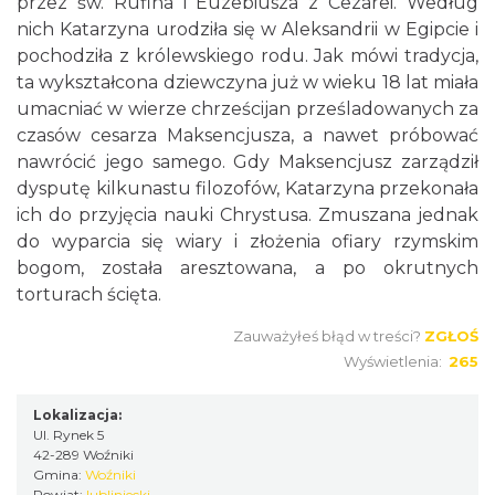
przez św. Rufina i Euzebiusza z Cezarei. Według
nich Katarzyna urodziła się w Aleksandrii w Egipcie i
pochodziła z królewskiego rodu. Jak mówi tradycja,
ta wykształcona dziewczyna już w wieku 18 lat miała
umacniać w wierze chrześcijan prześladowanych za
czasów cesarza Maksencjusza, a nawet próbować
nawrócić jego samego. Gdy Maksencjusz zarządził
dysputę kilkunastu filozofów, Katarzyna przekonała
ich do przyjęcia nauki Chrystusa. Zmuszana jednak
do wyparcia się wiary i złożenia ofiary rzymskim
bogom, została aresztowana, a po okrutnych
torturach ścięta.
Zauważyłeś błąd w treści?
ZGŁOŚ
Wyświetlenia:
265
Lokalizacja:
Ul. Rynek 5
42-289 Woźniki
Gmina:
Woźniki
Powiat:
lubliniecki