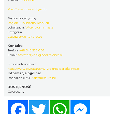
Pokaż wskazówki dojazdu
Region turystyczny:
Region Lubliniecko-Kłobucki
Lokalizacja:
W centrum miasta
Kategoria:
Dziedzictwo kulturowe
Kontakt:
Telefon:
+48 343 573 002
Email:
swkatarzyna1@poczta.onet.pl
Strona internetowa:
http://www.swkatarzyny-wozniki.parafia.info.pl
Informacje ogólne:
Rodzaj obiektu:
Zabytki sakralne
DOSTĘPNOŚĆ
Całoroczny
Facebook
Twitter
WhatsApp
Messenger