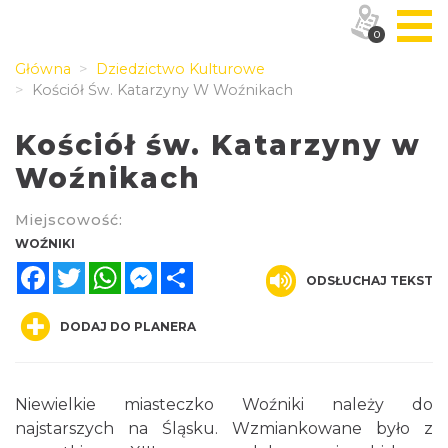
0
Główna
Dziedzictwo Kulturowe
Kościół Św. Katarzyny W Woźnikach
Kościół św. Katarzyny w
Woźnikach
Miejscowość:
WOŹNIKI
Facebook
Twitter
WhatsApp
Messenger
Share
ODSŁUCHAJ TEKST
DODAJ DO PLANERA
Niewielkie miasteczko Woźniki należy do
najstarszych na Śląsku. Wzmiankowane było z