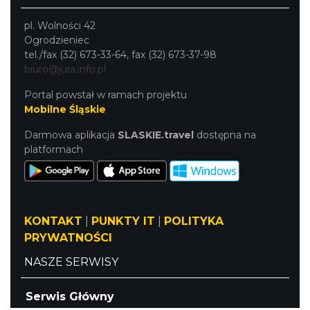
pl. Wolności 42
Ogrodzieniec
tel./fax (32) 673-33-64, fax (32) 673-37-98
biuro@jura.info.pl
Portal powstał w ramach projektu
Mobilne Śląskie
Darmowa aplikacja
SLASKIE.travel
dostępna na
platformach
KONTAKT
|
PUNKTY IT
|
POLITYKA
PRYWATNOŚCI
NASZE SERWISY
Serwis Główny