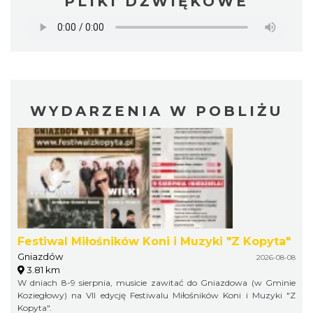
PLIKI DŹWIĘKOWE
WYDARZENIA W POBLIŻU
Festiwal Miłośników Koni i Muzyki "Z Kopyta"
Gniazdów
2026-08-08
3.81 km
W dniach 8-9 sierpnia, musicie zawitać do Gniazdowa (w Gminie
Koziegłowy) na VII edycję Festiwalu Miłośników Koni i Muzyki "Z
Kopyta".