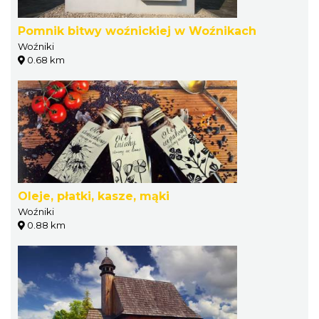
Pomnik bitwy woźnickiej w Woźnikach
Woźniki
0.68 km
Oleje, płatki, kasze, mąki
Woźniki
0.88 km