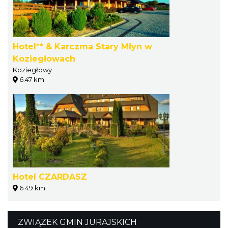
Hotel** & Karczma Stary Młyn w
Koziegłowach
Koziegłowy
6.47 km
Hotel CZARDASZ
6.49 km
ZWIĄZEK GMIN JURAJSKICH