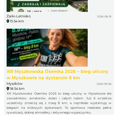
Żarki-Letnisko
2026-08-16
15.54 km
XIII Myszkowska Ósemka 2026 – bieg uliczny
w Myszkowie na dystansie 8 km
Myszków
2026-09-06
18.54 km
XIII Myszkowska Ósemka 2026 to bieg uliczny w Myszkowie dla
zawodników, amatorów, dzieci i całych rodzin. Już 6 września
uczestnicy zmierzą się z trasą 8 km, a najmłodsi wystartują w
biegach na krótszych dystansach. To sportowa niedziela pełna
rywalizacji, dobrej atmosfery i aktywnego wypoczynku.