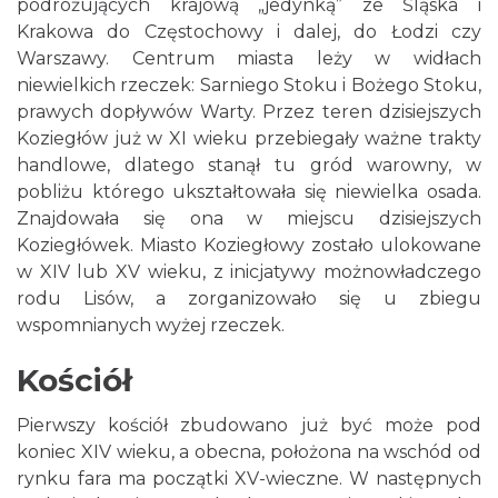
podróżujących krajową „jedynką” ze Śląska i
Krakowa do Częstochowy i dalej, do Łodzi czy
Warszawy. Centrum miasta leży w widłach
niewielkich rzeczek: Sarniego Stoku i Bożego Stoku,
prawych dopływów Warty. Przez teren dzisiejszych
Koziegłów już w XI wieku przebiegały ważne trakty
handlowe, dlatego stanął tu gród warowny, w
pobliżu którego ukształtowała się niewielka osada.
Znajdowała się ona w miejscu dzisiejszych
Koziegłówek. Miasto Koziegłowy zostało ulokowane
w XIV lub XV wieku, z inicjatywy możnowładczego
rodu Lisów, a zorganizowało się u zbiegu
wspomnianych wyżej rzeczek.
Kościół
Pierwszy kościół zbudowano już być może pod
koniec XIV wieku, a obecna, położona na wschód od
rynku fara ma początki XV-wieczne. W następnych