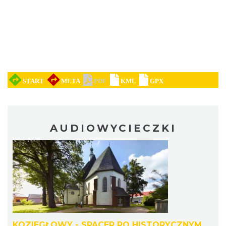
AUDIOWYCIECZKI
KOZIEGŁOWY - SPACER PO HISTORYCZNYM