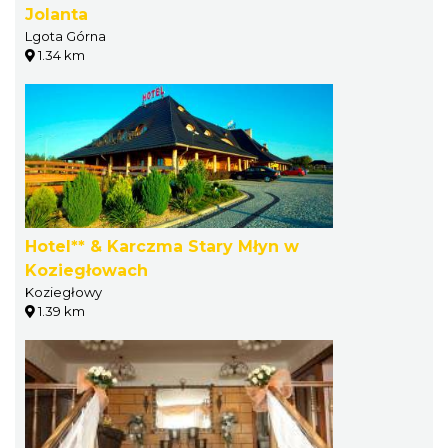
Jolanta
Lgota Górna
1.34 km
Hotel** & Karczma Stary Młyn w
Koziegłowach
Koziegłowy
1.39 km