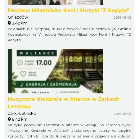
Festiwal Miłośników Koni i Muzyki "Z Kopyta"
Gniazdów
2026-08-08
3.42 km
W dniach 8-9 sierpnia, musicie zawitać do Gniazdowa (w Gminie
Koziegłowy) na VII edycję Festiwalu Miłośników Koni i Muzyki "Z
Kopyta".
Muzyczne Niedziele w Altance w Żarkach -
Letnisku
Żarki-Letnisko
2026-08-09
8.42 km
Muzyka ponownie zabrzmi w altance w Poraju. W ramach cyklu
„Muzyczne Niedziele w Altance” zaplanowano cztery wakacyjne
koncerty. Od 26 lipca do 16 sierpnia na scenie pojawią się kolejno: