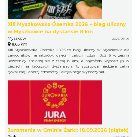
XIII Myszkowska Ósemka 2026 – bieg uliczny
w Myszkowie na dystansie 8 km
Myszków
2026-09-06
11.63 km
XIII Myszkowska Ósemka 2026 to bieg uliczny w Myszkowie dla
zawodników, amatorów, dzieci i całych rodzin. Już 6 września
uczestnicy zmierzą się z trasą 8 km, a najmłodsi wystartują w
biegach na krótszych dystansach. To sportowa niedziela pełna
rywalizacji, dobrej atmosfery i aktywnego wypoczynku.
Juromania w Gminie Żarki: 18.09.2026 (piątek)
Żarki