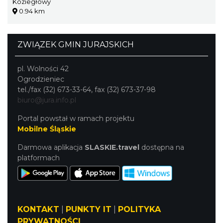
Koziegłowy
0.94 km
ZWIĄZEK GMIN JURAJSKICH
pl. Wolności 42
Ogrodzieniec
tel./fax (32) 673-33-64, fax (32) 673-37-98
biuro@jura.info.pl
Portal powstał w ramach projektu
Mobilne Śląskie
Darmowa aplikacja
SLASKIE.travel
dostępna na
platformach
KONTAKT
|
PUNKTY IT
|
POLITYKA
PRYWATNOŚCI