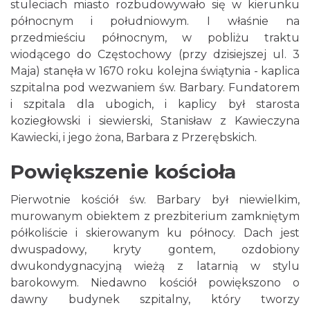
stuleciach miasto rozbudowywało się w kierunku
północnym i południowym. I właśnie na
przedmieściu północnym, w pobliżu traktu
wiodącego do Częstochowy (przy dzisiejszej ul. 3
Maja) stanęła w 1670 roku kolejna świątynia - kaplica
szpitalna pod wezwaniem św. Barbary. Fundatorem
i szpitala dla ubogich, i kaplicy był starosta
koziegłowski i siewierski, Stanisław z Kawieczyna
Kawiecki, i jego żona, Barbara z Przerębskich.
Powiększenie kościoła
Pierwotnie kościół św. Barbary był niewielkim,
murowanym obiektem z prezbiterium zamkniętym
półkoliście i skierowanym ku północy. Dach jest
dwuspadowy, kryty gontem, ozdobiony
dwukondygnacyjną wieżą z latarnią w stylu
barokowym. Niedawno kościół powiększono o
dawny budynek szpitalny, który tworzy