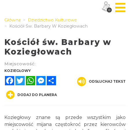
0
Główna
Dziedzictwo Kulturowe
Kościół Św. Barbary W Koziegłowach
Kościół św. Barbary w
Koziegłowach
Miejscowość:
KOZIEGŁOWY
Facebook
Twitter
WhatsApp
Messenger
Share
ODSŁUCHAJ TEKST
DODAJ DO PLANERA
Koziegłowy znane są przede wszystkim jako
miejscowość mijana częstokroć przez kierowców