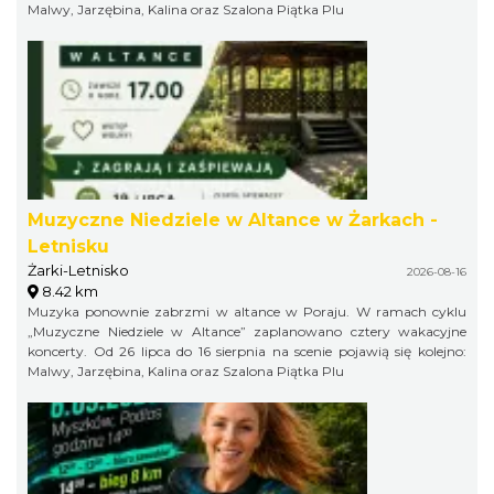
Malwy, Jarzębina, Kalina oraz Szalona Piątka Plu
Muzyczne Niedziele w Altance w Żarkach -
Letnisku
Żarki-Letnisko
2026-08-16
8.42 km
Muzyka ponownie zabrzmi w altance w Poraju. W ramach cyklu
„Muzyczne Niedziele w Altance” zaplanowano cztery wakacyjne
koncerty. Od 26 lipca do 16 sierpnia na scenie pojawią się kolejno:
Malwy, Jarzębina, Kalina oraz Szalona Piątka Plu