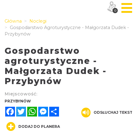
0
Główna
Noclegi
Gospodarstwo Agroturystyczne - Małgorzata Dudek -
Przybynów
Gospodarstwo
agroturystyczne -
Małgorzata Dudek -
Przybynów
Miejscowość:
PRZYBYNÓW
Facebook
Twitter
WhatsApp
Messenger
Share
ODSŁUCHAJ TEKST
DODAJ DO PLANERA