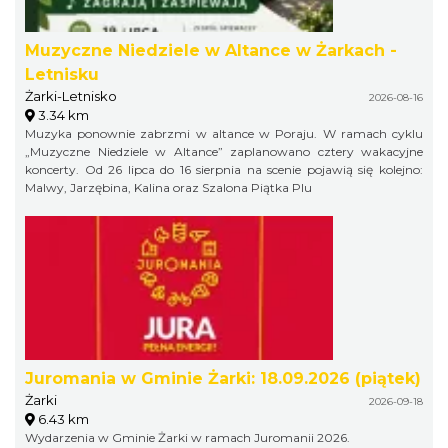
Muzyczne Niedziele w Altance w Żarkach -
Letnisku
Żarki-Letnisko
2026-08-16
3.34 km
Muzyka ponownie zabrzmi w altance w Poraju. W ramach cyklu
„Muzyczne Niedziele w Altance” zaplanowano cztery wakacyjne
koncerty. Od 26 lipca do 16 sierpnia na scenie pojawią się kolejno:
Malwy, Jarzębina, Kalina oraz Szalona Piątka Plu
Juromania w Gminie Żarki: 18.09.2026 (piątek)
Żarki
2026-09-18
6.43 km
Wydarzenia w Gminie Żarki w ramach Juromanii 2026.