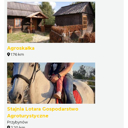
Agroskałka
1.76 km
Stajnia Lotara Gospodarstwo
Agroturystyczne
Przybynów
2.20 km