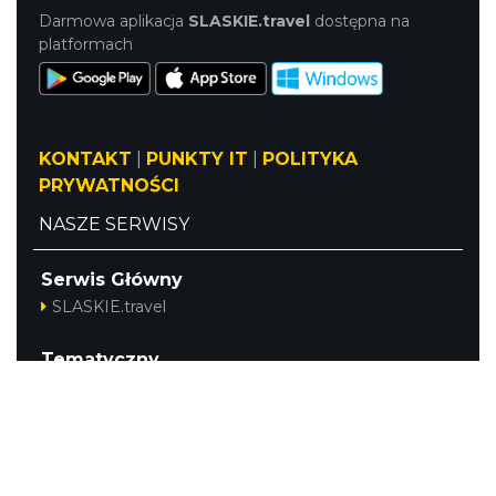
Darmowa aplikacja
SLASKIE.travel
dostępna na
platformach
KONTAKT
|
PUNKTY IT
|
POLITYKA
PRYWATNOŚCI
NASZE SERWISY
Serwis Główny
SLASKIE.travel
Tematyczny
Szlak Kulinarny "Śląskie Smaki"
Szlak Orlich Gniazd
Szlak Zabytków Techniki
Szlak Architektury Drewnianej Województwa
Śląskiego