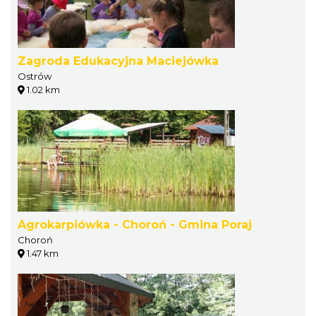
Zagroda Edukacyjna Maciejówka
Ostrów
1.02 km
Agrokarpiówka - Choroń - Gmina Poraj
Choroń
1.47 km