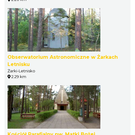
Obserwatorium Astronomiczne w Żarkach
Letnisku
Żarki-Letnisko
2.29 km
Kościół Parafialny pw. Matki Bożej