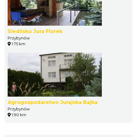
Siedlisko Jura Florek
Przybynów
1.75 km
Agrogospodarstwo Jurajska Bajka
Przybynów
1.90 km