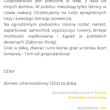
Gospodarstwo jest położone w lesie, z dala od
innych domów. W pobliżu mieszkają tylko letnicy w
czasie wakacji. Oczekujemy na ludzi spragnionych
ciszy i świeżego leśnego powietrza.
Na ogrodzonym podwórku można rozbić namiot,
zaparkować samochód, wypożyczyć rowery, istnieje
możliwość wędkowania i kąpieli w pobliskich
akwenach (Zaborze, Poraj).
Grać w piłkę, zbierać runo leśnie, grać w tenisa (kort
tenisowy - 1 km od gospodarstwa)
CENY
domek czteroosobowy 120zł za dobę
Zauważyłeś błąd w treści?
ZGŁOŚ
Zarządzaj rezerwacją
Wyświetlenia:
514