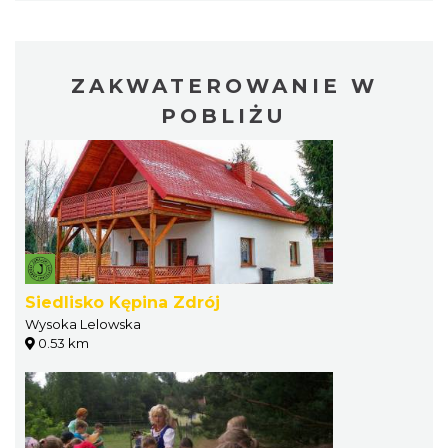
ZAKWATEROWANIE W
POBLIŻU
Siedlisko Kępina Zdrój
Wysoka Lelowska
0.53 km