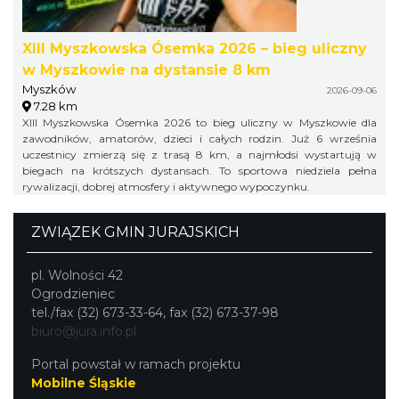
XIII Myszkowska Ósemka 2026 – bieg uliczny
w Myszkowie na dystansie 8 km
Myszków
2026-09-06
7.28 km
XIII Myszkowska Ósemka 2026 to bieg uliczny w Myszkowie dla
zawodników, amatorów, dzieci i całych rodzin. Już 6 września
uczestnicy zmierzą się z trasą 8 km, a najmłodsi wystartują w
biegach na krótszych dystansach. To sportowa niedziela pełna
rywalizacji, dobrej atmosfery i aktywnego wypoczynku.
ZWIĄZEK GMIN JURAJSKICH
pl. Wolności 42
Ogrodzieniec
tel./fax (32) 673-33-64, fax (32) 673-37-98
biuro@jura.info.pl
Portal powstał w ramach projektu
Mobilne Śląskie