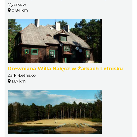
Myszków
0.84 km
Drewniana Willa Nałęcz w Żarkach Letnisku
Żarki-Letnisko
1.67 km