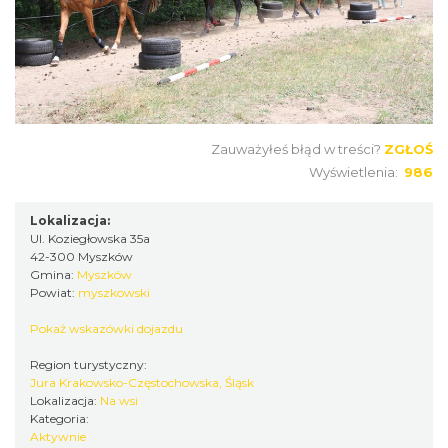
Zauważyłeś błąd w treści?
ZGŁOŚ
Wyświetlenia:
986
Lokalizacja:
Ul. Koziegłowska 35a
42-300 Myszków
Gmina:
Myszków
Powiat:
myszkowski
Pokaż wskazówki dojazdu
Region turystyczny:
Jura Krakowsko-Częstochowska, Śląsk
Lokalizacja:
Na wsi
Kategoria:
Aktywnie