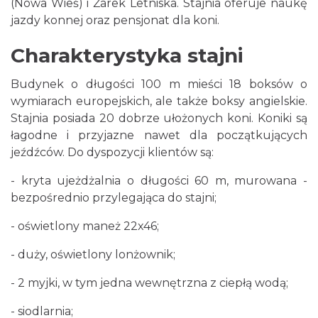
(Nowa Wieś) i Żarek Letniska. Stajnia oferuje naukę
jazdy konnej oraz pensjonat dla koni.
Charakterystyka stajni
Budynek o długości 100 m mieści 18 boksów o
wymiarach europejskich, ale także boksy angielskie.
Stajnia posiada 20 dobrze ułożonych koni. Koniki są
łagodne i przyjazne nawet dla początkujących
jeźdźców. Do dyspozycji klientów są:
- kryta ujeżdżalnia o długości 60 m, murowana -
bezpośrednio przylegająca do stajni;
- oświetlony maneż 22x46;
- duży, oświetlony lonżownik;
- 2 myjki, w tym jedna wewnętrzna z ciepłą wodą;
- siodlarnia;