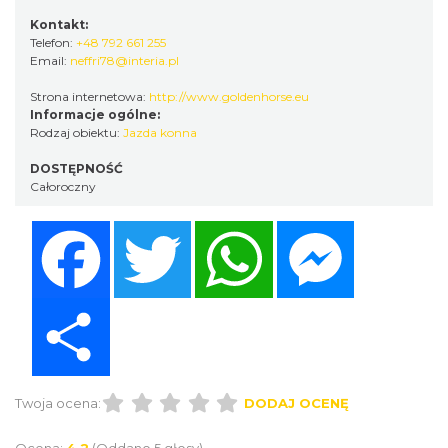
Kontakt:
Telefon:
+48 792 661 255
Email:
neffri78@interia.pl
Strona internetowa:
http://www.goldenhorse.eu
Informacje ogólne:
Rodzaj obiektu:
Jazda konna
DOSTĘPNOŚĆ
Całoroczny
Facebook
Twitter
WhatsApp
Messenger
Share
Twoja ocena:
DODAJ OCENĘ
Ocena:
4.2
(Oddano 5 głosy)