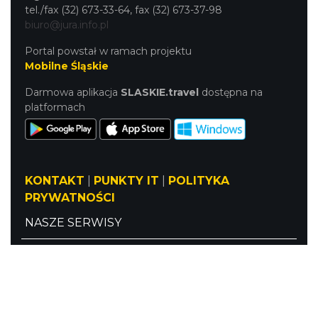
tel./fax (32) 673-33-64, fax (32) 673-37-98
biuro@jura.info.pl
Portal powstał w ramach projektu
Mobilne Śląskie
Darmowa aplikacja
SLASKIE.travel
dostępna na
platformach
KONTAKT
|
PUNKTY IT
|
POLITYKA
PRYWATNOŚCI
NASZE SERWISY
Serwis Główny
SLASKIE.travel
Tematyczny