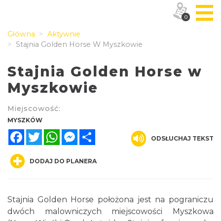
0
Główna
Aktywnie
Stajnia Golden Horse W Myszkowie
Stajnia Golden Horse w
Myszkowie
Miejscowość:
MYSZKÓW
Facebook
Twitter
WhatsApp
Messenger
Share
ODSŁUCHAJ TEKST
DODAJ DO PLANERA
Stajnia Golden Horse położona jest na pograniczu
dwóch malowniczych miejscowości Myszkowa