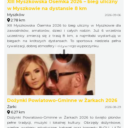
XIII Myszkowska Ósemka 2026 – bieg uliczny
w Myszkowie na dystansie 8 km
Myszków
2026-09-06
2.78 km
XIII Myszkowska Ósemka 2026 to bieg uliczny w Myszkowie dla
zawodników, amatorów, dzieci i całych rodzin. Już 6 września
uczestnicy zmierzą się z trasą 8 km, a najmłodsi wystartują w
biegach na krótszych dystansach. To sportowa niedziela pełna
rywalizacji, dobrej atmosfery i aktywnego wypoczynku.
Dożynki Powiatowo-Gminne w Żarkach 2026
Żarki
2026-08-29
6.27 km
Dożynki Powiatowo-Gminne w Żarkach 2026 to święto plonów
pełne tradycji, muzyki i lokalnej kultury. Obrzędy dożynkowe,
wieńce, występy artystyczne, kabaret oraz koncerty B-QLL i ŁZY