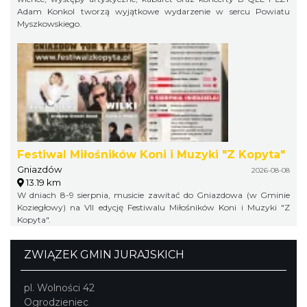
Adam Konkol tworzą wyjątkowe wydarzenie w sercu Powiatu
Myszkowskiego.
Festiwal Miłośników Koni i Muzyki "Z Kopyta"
Gniazdów
2026-08-08
13.19 km
W dniach 8-9 sierpnia, musicie zawitać do Gniazdowa (w Gminie
Koziegłowy) na VII edycję Festiwalu Miłośników Koni i Muzyki "Z
Kopyta".
ZWIĄZEK GMIN JURAJSKICH
pl. Wolności 42
Ogrodzieniec