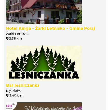
Hotel Kinga - Żarki Letnisko - Gmina Poraj
Żarki-Letnisko
2.38 km
Bar leśniczanka
Myszków
3.40 km