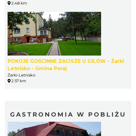
2.48 km
POKOJE GOŚCINNE ZACISZE U GILÓW - Żarki
Letnisko - Gmina Poraj
Żarki-Letnisko
2.57 km
GASTRONOMIA W POBLIŻU