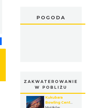
POGODA
pp
senger
Share
ZAKWATEROWANIE
W POBLIŻU
Kukubara
Bowling Center
& Hotel
Myszków