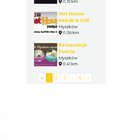
0.31 km
Hot House
Kebab & Grill
Myszków
0.36 km
Restauracja
Fuerte
Myszków
0.41 km
«
1
2
3
…
6
»