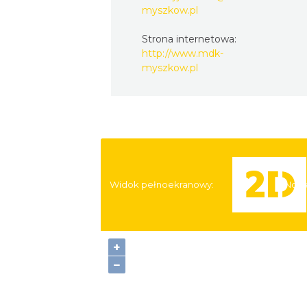
myszkow.pl
Strona internetowa:
http://www.mdk-
myszkow.pl
Widok pełnoekranowy:
Nocl
+
−