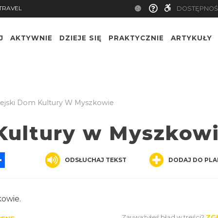
TRAVEL
DOSTĘPNOŚ
J
AKTYWNIE
DZIEJE SIĘ
PRAKTYCZNIE
ARTYKUŁY
ejski Dom Kultury W Myszkowie
Kultury w Myszkow
App
ssenger
Share
ODSŁUCHAJ TEKST
DODAJ DO PLA
kowie.
Zauważyłeś błąd w treści?
ZG