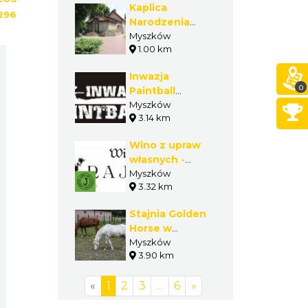
Kaplica
296
Narodzenia
Pana Jezusa w
Myszków
1.00 km
Myszkowie
Mijaczowie
Inwazja
0
Paintball
Myszków
Myszków
3.14 km
Wino z upraw
własnych -
Winnica Rajska
Myszków
3.32 km
Stajnia Golden
Horse w
Myszkowie
Myszków
3.90 km
«
1
2
3
…
6
»