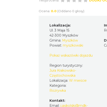
Twoja ocena:
DODAJ O
Ocena:
0.0
(Oddano 0 głosy)
Lokalizacja:
I
Ul. 3 Maja 15
R
42-300 Myszków
Gmina:
Myszków
D
Powiat:
myszkowski
C
Pokaż wskazówki dojazdu
Region turystyczny:
Jura Krakowsko-
Częstochowska
Lokalizacja:
W mieście
Kategoria:
Rozrywka
Kontakt:
Email:
j.jaskolski@mdk-