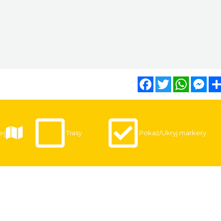
Facebook
Twitter
WhatsA
Mes
egi
Trasy
Pokaż/Ukryj markery