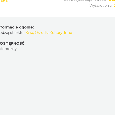
CENĘ
Wyświetlenia:
nformacje ogólne:
odzaj obiektu:
Kina, Ośrodki Kultury
,
Inne
OSTĘPNOŚĆ
ałoroczny