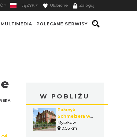
Ć
JĘZYK
Ulubione
Zaloguj
MULTIMEDIA
POLECANE SERWISY
ie
W POBLIŻU
NERA
Pałacyk
Schmelzera w
Myszkowie
Myszków
0.56 km
ŁOŚ