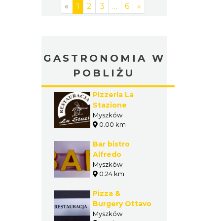
«
1
2
3
…
6
»
GASTRONOMIA W
POBLIŻU
Pizzeria La
Stazione
Myszków
0.00 km
Bar bistro
Alfredo
Myszków
0.24 km
Pizza &
Burgery Ottavo
Myszków