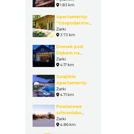
1.83 km
Apartamenty:
"Gospodarstwo
Agroturystyczne
Żarki
3.73 km
Uroczysko
Połomia"
Domek pod
Dębem na
Jurze
Żarki
4.17 km
Jurajskie
Apartamenty
Żarki
4.71 km
Powiatowe
schronisko
młodzieżowe
Żarki
4.86 km
(czynne VII-VIII)