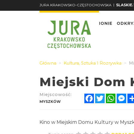
|
JURA KRAKOWSKO-CZĘSTOCHOWSKA
SLASKIE.
O REGIONIE
ODKRY
Główna
Kultura, Sztuka I Rozrywka
Mi
Miejski Dom 
Miejscowość:
Facebook
Twitter
Whats
Me
MYSZKÓW
Kino w Miejskim Domu Kultury w Mysz