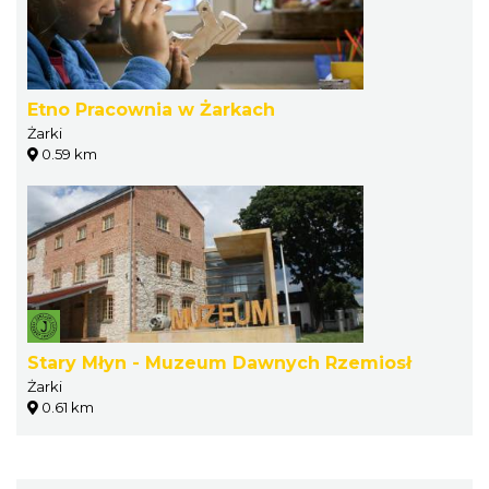
Etno Pracownia w Żarkach
Żarki
0.59 km
Stary Młyn - Muzeum Dawnych Rzemiosł
Żarki
0.61 km