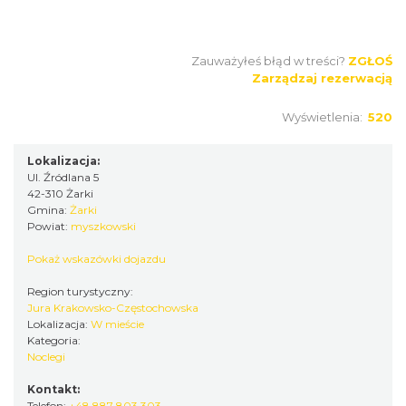
Zauważyłeś błąd w treści?
ZGŁOŚ
Zarządzaj rezerwacją
Wyświetlenia:
520
Lokalizacja:
Ul. Źródlana 5
42-310 Żarki
Gmina:
Żarki
Powiat:
myszkowski
Pokaż wskazówki dojazdu
Region turystyczny:
Jura Krakowsko-Częstochowska
Lokalizacja:
W mieście
Kategoria:
Noclegi
Kontakt:
Telefon:
+48 887 803 303