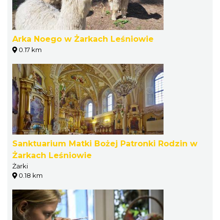
Arka Noego w Żarkach Leśniowie
0.17 km
Sanktuarium Matki Bożej Patronki Rodzin w
Żarkach Leśniowie
Żarki
0.18 km