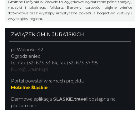
Gminne Dożynki w Zdowie to wyjątkowe wydarzenie pełne tradycji,
muzyki i lokalnego folkloru. Barwny korowód, piękne wieńce
dożynkowe oraz występy artystyczne pokazują bogactwo kultury i
zwyczajów regionu.
ZWIĄZEK GMIN JURAJSKICH
pl. Wolności 42
Ogrodzieniec
tel./fax (32) 673-33-64, fax (32) 673-37-98
biuro@jura.info.pl
Portal powstał w ramach projektu
Mobilne Śląskie
Darmowa aplikacja
SLASKIE.travel
dostępna na
platformach
KONTAKT
|
PUNKTY IT
|
POLITYKA