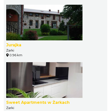
Jurajka
Żarki
0.96 km
Sweet Apartments w Żarkach
Żarki