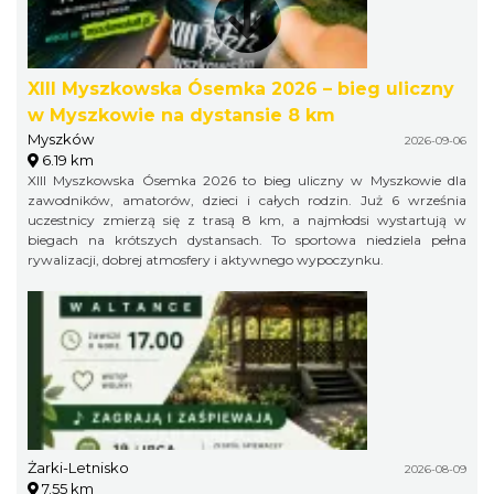
XIII Myszkowska Ósemka 2026 – bieg uliczny
w Myszkowie na dystansie 8 km
Myszków
2026-09-06
6.19 km
XIII Myszkowska Ósemka 2026 to bieg uliczny w Myszkowie dla
zawodników, amatorów, dzieci i całych rodzin. Już 6 września
uczestnicy zmierzą się z trasą 8 km, a najmłodsi wystartują w
biegach na krótszych dystansach. To sportowa niedziela pełna
rywalizacji, dobrej atmosfery i aktywnego wypoczynku.
Żarki-Letnisko
2026-08-09
7.55 km