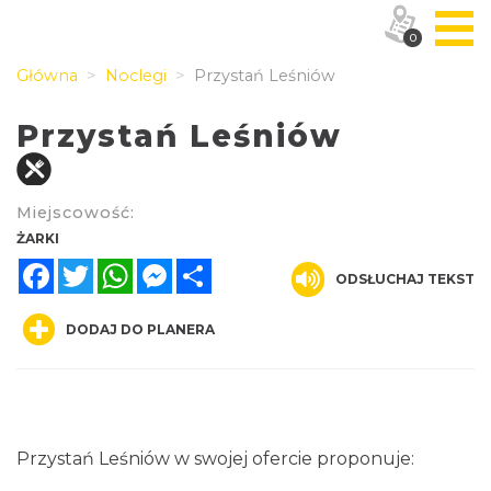
0
Główna
Noclegi
Przystań Leśniów
Przystań Leśniów
Miejscowość:
ŻARKI
Facebook
Twitter
WhatsApp
Messenger
Share
ODSŁUCHAJ TEKST
DODAJ DO PLANERA
Przystań Leśniów w swojej ofercie proponuje: