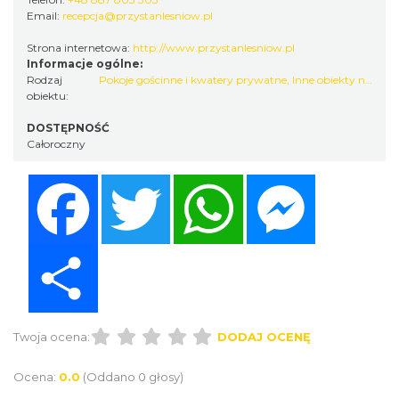
Email:
recepcja@przystanlesniow.pl
Strona internetowa:
http://www.przystanlesniow.pl
Informacje ogólne:
Rodzaj
Pokoje gościnne i kwatery prywatne
,
Inne obiekty noclegowe
obiektu:
DOSTĘPNOŚĆ
Całoroczny
Facebook
Twitter
WhatsApp
Messenger
Share
Twoja ocena:
DODAJ OCENĘ
Ocena:
0.0
(Oddano 0 głosy)