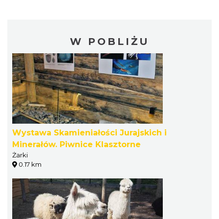
W POBLIŻU
Wystawa Skamieniałości Jurajskich i
Minerałów. Piwnice Klasztorne
Żarki
0.17 km