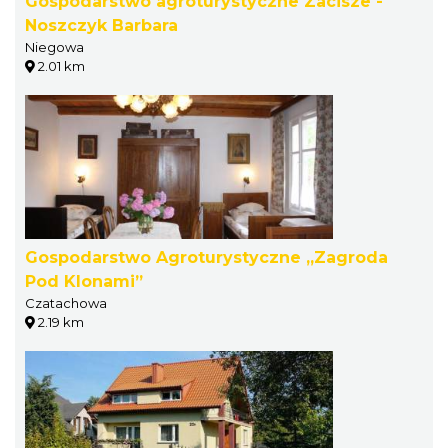
Gospodarstwo agroturystyczne Zacisze -
Noszczyk Barbara
Niegowa
2.01 km
Gospodarstwo Agroturystyczne „Zagroda
Pod Klonami”
Czatachowa
2.19 km