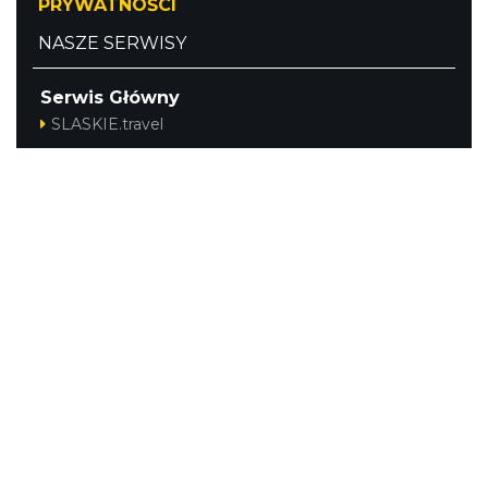
PRYWATNOŚCI
NASZE SERWISY
Serwis Główny
SLASKIE.travel
Tematyczny
Szlak Kulinarny "Śląskie Smaki"
Szlak Orlich Gniazd
Szlak Zabytków Techniki
Szlak Architektury Drewnianej Województwa
Śląskiego
Industriada
Juromania
Szlak Przyrody
Śląskie z dzieckiem
Śląskie po zdrowie
Kajakiem przez Śląskie
Narty w Śląskim