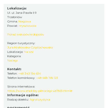
Lokalizacja:
Ul. ul. Jana Pawła II 9
Trzebniów
Gmina:
Niegowa
Powiat:
myszkowski
Pokaż wskazówki dojazdu
Region turystyczny:
Jura Krakowsko-Częstochowska
Lokalizacja:
Na wsi
Kategoria:
Noclegi
Kontakt:
Telefon:
+48 343 154 634
Telefon komórkowy:
+48 668 198 123
Strona internetowa:
https://www.eholiday.pl/noclegi-ue7855.html#
Informacje ogólne:
Rodzaj obiektu:
Agroturystyka