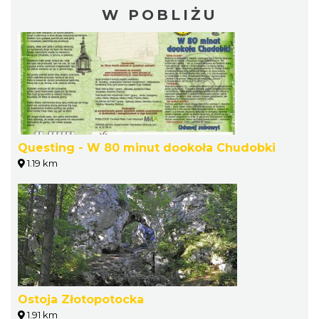
W POBLIŻU
Questing - W 80 minut dookoła Chudobki
1.19 km
Ostoja Złotopotocka
1.91 km