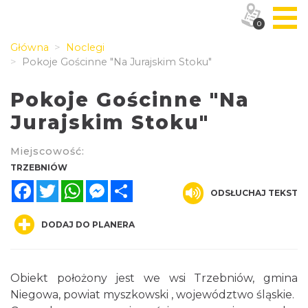
0
Główna
Noclegi
Pokoje Gościnne "Na Jurajskim Stoku"
Pokoje Gościnne "Na
Jurajskim Stoku"
Miejscowość:
TRZEBNIÓW
Facebook
Twitter
WhatsApp
Messenger
Share
ODSŁUCHAJ TEKST
DODAJ DO PLANERA
Obiekt położony jest we wsi Trzebniów, gmina
Niegowa, powiat myszkowski , województwo śląskie.