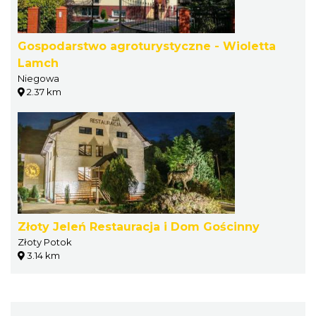
Gospodarstwo agroturystyczne - Wioletta
Lamch
Niegowa
2.37 km
Złoty Jeleń Restauracja i Dom Gościnny
Złoty Potok
3.14 km