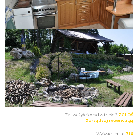
Zauważyłeś błąd w treści?
ZGŁOŚ
Zarządzaj rezerwacją
Wyświetlenia:
316