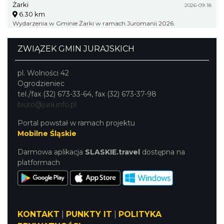
Żarki
2026-09-18
6.30 km
Wydarzenia w Gminie Żarki w ramach Juromanii 2026.
ZWIĄZEK GMIN JURAJSKICH
pl. Wolności 42
Ogrodzieniec
tel./fax (32) 673-33-64, fax (32) 673-37-98
biuro@jura.info.pl
Portal powstał w ramach projektu
Mobilne Śląskie
Darmowa aplikacja
SLASKIE.travel
dostępna na
platformach
KONTAKT
|
PUNKTY IT
|
POLITYKA