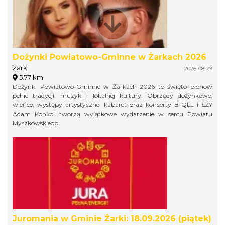
Dożynki Powiatowo-Gminne w Żarkach 2026
Żarki
2026-08-29
5.77 km
Dożynki Powiatowo-Gminne w Żarkach 2026 to święto plonów
pełne tradycji, muzyki i lokalnej kultury. Obrzędy dożynkowe,
wieńce, występy artystyczne, kabaret oraz koncerty B-QLL i ŁZY
Adam Konkol tworzą wyjątkowe wydarzenie w sercu Powiatu
Myszkowskiego.
Juromania w Gminie Żarki: 18.09.2026 (piątek)