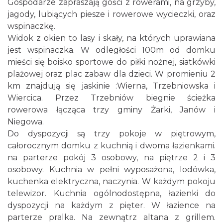
Gospodarze zapraszają gości z rowerami, na grzyby,
jagody, lubiących piesze i rowerowe wycieczki, oraz
wspinaczkę.
Widok z okien to lasy i skały, na których uprawiana
jest wspinaczka. W odległości 100m od domku
mieści się boisko sportowe do piłki nożnej, siatkówki
plażowej oraz plac zabaw dla dzieci. W promieniu 2
km znajdują się jaskinie :Wierna, Trzebniowska i
Wiercica. Przez Trzebniów biegnie ścieżka
rowerowa łącząca trzy gminy Żarki, Janów i
Niegowa.
Do dyspozycji są trzy pokoje w piętrowym,
całorocznym domku z kuchnią i dwoma łazienkami.
na parterze pokój 3 osobowy, na piętrze 2 i 3
osobowy. Kuchnia w pełni wyposażona, lodówka,
kuchenka elektryczna, naczynia. W każdym pokoju
telewizor. Kuchnia ogólnodostępna, łazienki do
dyspozycji na każdym z pięter. W łazience na
parterze pralka. Na zewnątrz altana z grillem.