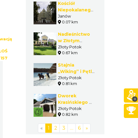
Kościół
Niepokalanego
Poczęcia NMP
Janów
0.07 km
w Janowie
Nadleśnictwo
wacją
w Złotym
Potoku
Złoty Potok
ŁOŚ
0.67 km
:
157
Stajnia
„Wiking” i Pętla
„Wikinga” w
Złoty Potok
0.81 km
Złotym Potoku
Dworek
0
Krasińskiego w
Złotym Potoku.
Złoty Potok
0.82 km
Muzeum
Regionalne im.
«
1
2
3
…
6
»
Zygmunta
Krasińskiego