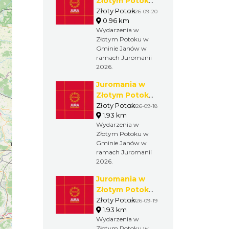
Złotym Potoku:
20.09.2026
Złoty Potok
2026-09-20
0.96 km
(niedziela)
Wydarzenia w
Złotym Potoku w
Gminie Janów w
ramach Juromanii
2026.
Juromania w
Złotym Potoku:
18.09.2026
Złoty Potok
2026-09-18
1.93 km
(piątek)
Wydarzenia w
Złotym Potoku w
Gminie Janów w
ramach Juromanii
2026.
Juromania w
Złotym Potoku:
19.09.2026
Złoty Potok
2026-09-19
1.93 km
(sobota)
Wydarzenia w
Złotym Potoku w