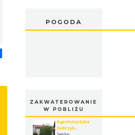
POGODA
pp
senger
Share
ZAKWATEROWANIE
W POBLIŻU
Agroturystyka
Jadczyk
Wiesława
Janów