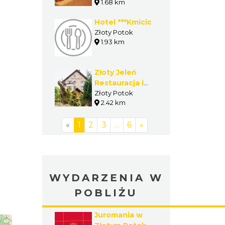
1.68 km
Hotel ***Kmicic
Złoty Potok
1.93 km
Złoty Jeleń
Restauracja i
Dom Gościnny
Złoty Potok
2.42 km
«
1
2
3
…
6
»
WYDARZENIA W
POBLIŻU
Juromania w