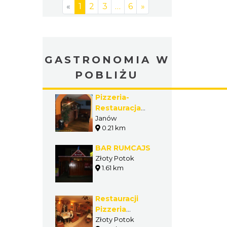
«
1
2
3
…
6
»
GASTRONOMIA W
POBLIŻU
Pizzeria-
Restauracja
PAPARAZZO
Janów
0.21 km
BAR RUMCAJS
Złoty Potok
1.61 km
Restauracji
Pizzeria
Źródlana
Złoty Potok