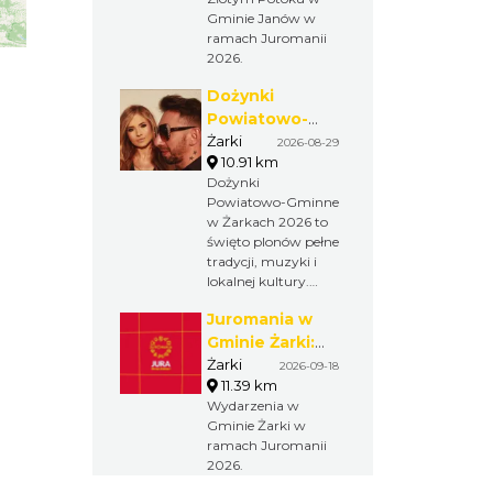
Gminie Janów w
ramach Juromanii
2026.
Dożynki
Powiatowo-
Gminne w
Żarki
2026-08-29
10.91 km
Żarkach 2026
Dożynki
Powiatowo-Gminne
w Żarkach 2026 to
święto plonów pełne
tradycji, muzyki i
lokalnej kultury.
Obrzędy
Juromania w
dożynkowe, wieńce,
występy
Gminie Żarki:
artystyczne, kabaret
18.09.2026
Żarki
2026-09-18
oraz koncerty B-
11.39 km
(piątek)
QLL i ŁZY Adam
Wydarzenia w
Konkol tworzą
Gminie Żarki w
wyjątkowe
ramach Juromanii
wydarzenie w sercu
2026.
Powiatu