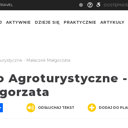
TRAVEL
DOSTĘPNOŚ
J
AKTYWNIE
DZIEJE SIĘ
PRAKTYCZNIE
ARTYKUŁY
rystyczne - Małaczek Małgorzata
 Agroturystyczne -
gorzata
App
ssenger
Share
ODSŁUCHAJ TEKST
DODAJ DO PLA