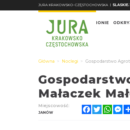
|
JURA KRAKOWSKO-CZĘSTOCHOWSKA
SLASKIE.
O REGIONIE
ODKRY
Główna
Noclegi
Gospodarstwo Agrotu
Gospodarstwo
Małaczek Mał
Miejscowość:
Facebook
Twitter
Whats
Me
JANÓW