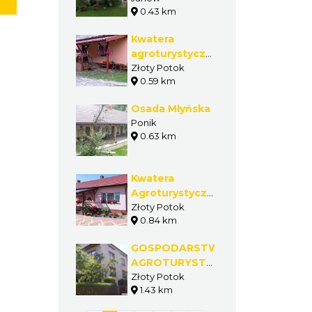
0.43 km
Kwatera
agroturystyczna
U Aliny
Złoty Potok
0.59 km
Osada Młyńska
Ponik
0.63 km
Kwatera
Agroturystyczna
- Badura Alina
Złoty Potok
0.84 km
GOSPODARSTWO
AGROTURYSTYCZNE
PIETRZAK
Złoty Potok
1.43 km
BARBARA