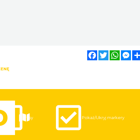
Facebook
Twitter
WhatsA
Mes
CENĘ
Trasy
Pokaż/Ukryj markery