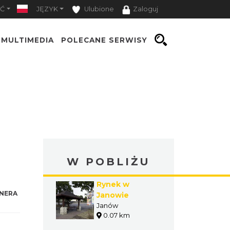
Ć
JĘZYK
Ulubione
Zaloguj
MULTIMEDIA
POLECANE SERWISY
W POBLIŻU
Rynek w
NERA
Janowie
Janów
0.07 km