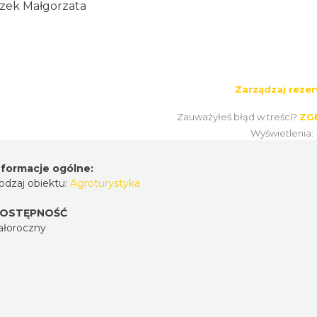
zek Małgorzata
Zarządzaj rezer
Zauważyłeś błąd w treści?
ZG
Wyświetlenia
nformacje ogólne:
odzaj obiektu:
Agroturystyka
OSTĘPNOŚĆ
ałoroczny