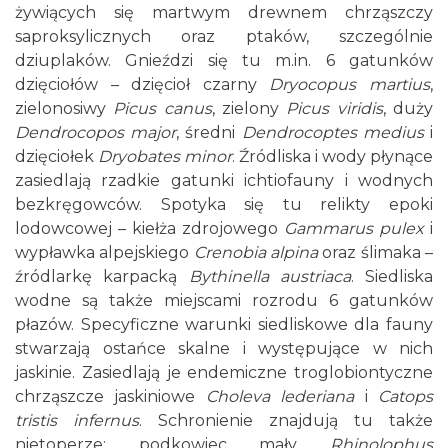
żywiących się martwym drewnem chrząszczy
saproksylicznych oraz ptaków, szczególnie
dziuplaków. Gnieździ się tu m.in. 6 gatunków
dzięciołów – dzięcioł czarny
Dryocopus martius
,
zielonosiwy
Picus canus
, zielony
Picus viridis
, duży
Dendrocopos major
, średni
Dendrocoptes medius
i
dzięciołek
Dryobates minor
. Źródliska i wody płynące
zasiedlają rzadkie gatunki ichtiofauny i wodnych
bezkręgowców. Spotyka się tu relikty epoki
lodowcowej – kiełża zdrojowego
Gammarus pulex
i
wypławka alpejskiego
Crenobia alpina
oraz ślimaka –
źródlarkę karpacką
Bythinella austriaca
. Siedliska
wodne są także miejscami rozrodu 6 gatunków
płazów. Specyficzne warunki siedliskowe dla fauny
stwarzają ostańce skalne i występujące w nich
jaskinie. Zasiedlają je endemiczne troglobiontyczne
chrząszcze jaskiniowe
Choleva lederiana
i
Catops
tristis infernus
. Schronienie znajdują tu także
nietoperze: podkowiec mały
Rhinolophus