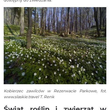
dostępny do zwiedzania.
Kobierzec zawilców w Rezerwacie Parkowe, fot.
www.slaskie.travel
T. Renk
Świat roślin i zwierząt w