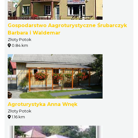
Gospodarstwo Aagroturystyczne Śrubarczyk
Barbara i Waldemar
Złoty Potok
0.84 km
Agroturystyka Anna Wnęk
Złoty Potok
1.16 km