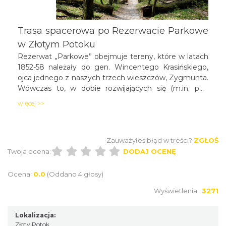
Trasa spacerowa po Rezerwacie Parkowe
w Złotym Potoku
Rezerwat „Parkowe” obejmuje tereny, które w latach
1852-58 należały do gen. Wincentego Krasińskiego,
ojca jednego z naszych trzech wieszczów, Zygmunta.
Wówczas to, w dobie rozwijających się (m.in. pod
wpływem romantyzmu) idei ochrony przyrody,
więcej >>
zaczęto myśleć o kompleksowej ochronie tutejszych
obszarów.
Zauważyłeś błąd w treści?
ZGŁOŚ
Twoja ocena:
DODAJ OCENĘ
Ocena:
0.0
(Oddano 4 głosy)
Wyświetlenia:
3271
Lokalizacja:
Złoty Potok