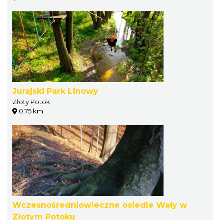
Jurajski Park Linowy
Złoty Potok
0.75 km
Wczesnośredniowieczne osiedle Wały w
Złotym Potoku