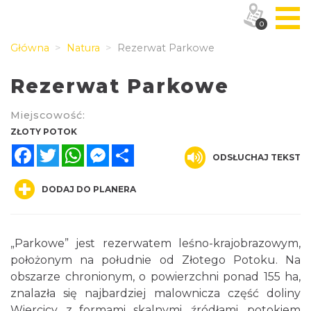
0
Główna
Natura
Rezerwat Parkowe
Rezerwat Parkowe
Miejscowość:
ZŁOTY POTOK
Facebook
Twitter
WhatsApp
Messenger
Share
ODSŁUCHAJ TEKST
DODAJ DO PLANERA
„Parkowe” jest rezerwatem leśno-krajobrazowym,
położonym na południe od Złotego Potoku. Na
obszarze chronionym, o powierzchni ponad 155 ha,
znalazła się najbardziej malownicza część doliny
Wiercicy, z formami skalnymi, źródłami, potokiem