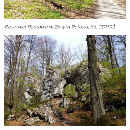
Rezerwat Parkowe w Złotym Potoku, fot. CDPGŚ