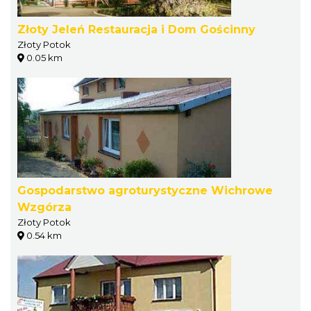
Złoty Jeleń Restauracja i Dom Gościnny
Złoty Potok
0.05 km
Gospodarstwo agroturystyczne Wichrowe
Wzgórza
Złoty Potok
0.54 km