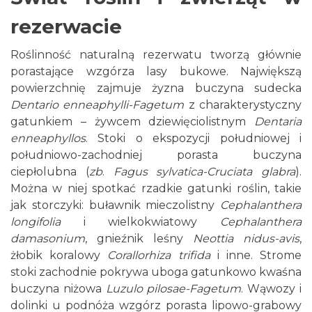
rezerwacie
Roślinność naturalną rezerwatu tworzą głównie
porastające wzgórza lasy bukowe. Największą
powierzchnię zajmuje żyzna buczyna sudecka
Dentario enneaphylli-Fagetum
z charakterystyczny
gatunkiem – żywcem dziewięciolistnym
Dentaria
enneaphyllos
. Stoki o ekspozycji południowej i
południowo-zachodniej porasta buczyna
ciepłolubna (
zb
.
Fagus sylvatica-Cruciata glabra
).
Można w niej spotkać rzadkie gatunki roślin, takie
jak storczyki: buławnik mieczolistny
Cephalanthera
longifolia
i wielkokwiatowy
Cephalanthera
damasonium
, gnieźnik leśny
Neottia nidus-avis
,
żłobik koralowy
Corallorhiza trifida
i inne. Strome
stoki zachodnie pokrywa uboga gatunkowo kwaśna
buczyna niżowa
Luzulo pilosae-Fagetum
. Wąwozy i
dolinki u podnóża wzgórz porasta lipowo-grabowy