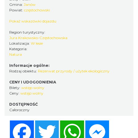
Gmina:
Janów
Powiat:
częstochowski
Pokaż wskazówki dojazdu
Region turystyczny:
Jura Krakowsko-Częstochowska
Lokalizacja:
W lesie
Kategoria:
Natura
Informacje ogólne:
Rodzaj obiektu:
Rezerwat przyrody / użytek ekologiczny
CENY I UDOGODNIENIA
Bilety:
wstęp wolny
Ceny:
wstęp wolny
DOSTĘPNOŚĆ
Całoroczny
Facebook
Twitter
WhatsApp
Messenger