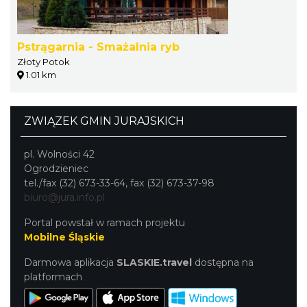
Pstrągarnia - Smażalnia ryb
Złoty Potok
1.01 km
ZWIĄZEK GMIN JURAJSKICH
pl. Wolności 42
Ogrodzieniec
tel./fax (32) 673-33-64, fax (32) 673-37-98
biuro@jura.info.pl
Portal powstał w ramach projektu
Mobilne Śląskie
Darmowa aplikacja
SLASKIE.travel
dostępna na
platformach