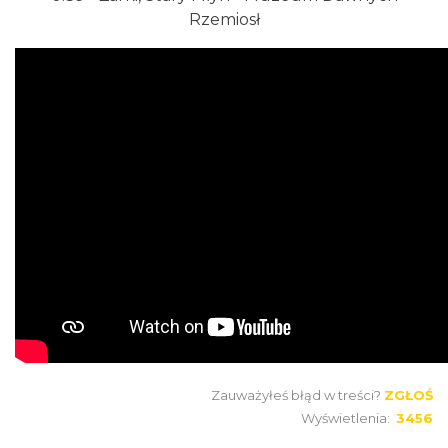
Rzemiosł
Zauważyłeś błąd w treści?
ZGŁOŚ
Wyświetlenia:
3456