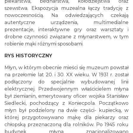
piekarstwa, bednarstwa, kołodziejstwa oraz
szewstwa. Ekspozycja muzealna łączy tradycję z
nowoczesnością. Na odwiedzających czekają
autentyczne urządzenia, multimedialne
prezentacje, interaktywne gry oraz warsztaty i
drobne czynności związane z młynarstwem, w tym
robienie mąki różnymi sposobami.
RYS HISTORYCZNY
Młyn, w którym obecnie mieści się muzeum powstał
na przełomie lat 20. i 30. XX wieku. W 1931 r. został
podłączony do specjalnie wybudowanej linii
elektrycznej. Przedwojennym właścicielem młyna
był ziemianin, emerytowany oficer wojska Stanisław
Siedlecki, pochodzący z Koniecpola. Początkowo
młyn był podzielony na dwie części- kupiecką, w
której przygotowywano mąkę dla piekarzy oraz
chłopską przeznaczoną dla rolników. Po 1945 roku
budynek młyna znacjonalizowano