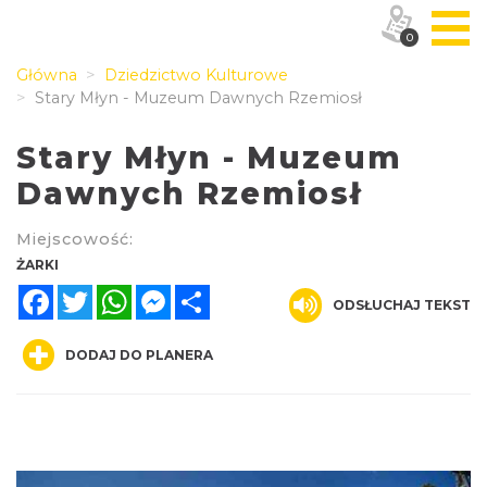
0
Główna
Dziedzictwo Kulturowe
Stary Młyn - Muzeum Dawnych Rzemiosł
Stary Młyn - Muzeum
Dawnych Rzemiosł
Miejscowość:
ŻARKI
Facebook
Twitter
WhatsApp
Messenger
Share
ODSŁUCHAJ TEKST
DODAJ DO PLANERA