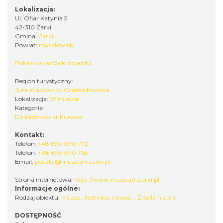
Lokalizacja:
Ul. Ofiar Katynia 5
42-310 Żarki
Gmina:
Żarki
Powiat:
myszkowski
Pokaż wskazówki dojazdu
Region turystyczny:
Jura Krakowsko-Częstochowska
Lokalizacja:
W mieście
Kategoria:
Dziedzictwo kulturowe
Kontakt:
Telefon:
+48 690 070 772
Telefon:
+48 690 070 765
Email:
poczta@muzeumzarki.pl
Strona internetowa:
http://www.muzeumzarki.pl
Informacje ogólne:
Rodzaj obiektu:
Muzea
,
Technika, nauka…
,
Źródła historii
DOSTĘPNOŚĆ