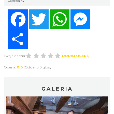
Całoroczny
Facebook
Twitter
WhatsApp
Messenger
Share
Twoja ocena:
DODAJ OCENĘ
Ocena:
0.0
(Oddano 0 głosy)
GALERIA