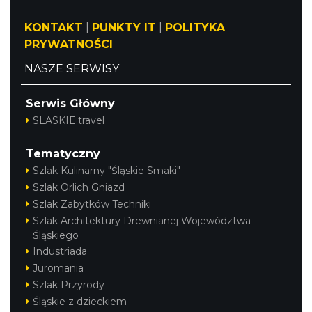
KONTAKT
|
PUNKTY IT
|
POLITYKA
PRYWATNOŚCI
NASZE SERWISY
Serwis Główny
SLASKIE.travel
Tematyczny
Szlak Kulinarny "Śląskie Smaki"
Szlak Orlich Gniazd
Szlak Zabytków Techniki
Szlak Architektury Drewnianej Województwa
Śląskiego
Industriada
Juromania
Szlak Przyrody
Śląskie z dzieckiem