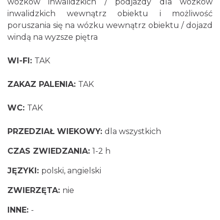
wózków inwalidzkich / podjazdy dla wózków
inwalidzkich wewnątrz obiektu i możliwość
poruszania się na wózku wewnątrz obiektu / dojazd
windą na wyzsze piętra
WI-FI:
TAK
ZAKAZ PALENIA:
TAK
WC:
TAK
PRZEDZIAŁ WIEKOWY:
dla wszystkich
CZAS ZWIEDZANIA:
1-2 h
JĘZYKI:
polski, angielski
ZWIERZĘTA:
nie
INNE:
-