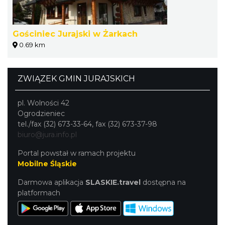
Gościniec Jurajski w Żarkach
0.69 km
ZWIĄZEK GMIN JURAJSKICH
pl. Wolności 42
Ogrodzieniec
tel./fax (32) 673-33-64, fax (32) 673-37-98
biuro@jura.info.pl
Portal powstał w ramach projektu
Mobilne Śląskie
Darmowa aplikacja
SLASKIE.travel
dostępna na
platformach