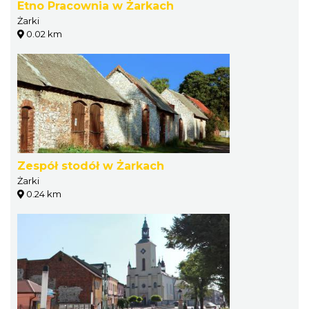
Etno Pracownia w Żarkach
Żarki
0.02 km
Zespół stodół w Żarkach
Żarki
0.24 km