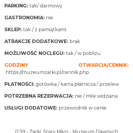
PARKING:
tak/ darmowy
GASTRONOMIA:
nie
SKLEP:
tak / z pamiątkami
ATRAKCJE DODATKOWE:
brak
MOŻLIWOŚĆ NOCLEGU:
tak / w pobliżu
GODZINY OTWARCIA/CENNIK:
https://muzeumzarki.pl/cennik.php
PŁATNOŚCI:
gotówka / karta płatnicza / przelew
POTRZEBNA REZERWACJA:
nie / mile widziana
USŁUGI DODATOWE:
przewodnik w cenie
0:39
- Żarki, Stary Młyn - Muzeum Dawnych