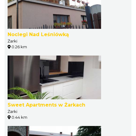
Noclegi Nad Leśniówką
Żarki
0.26 km
Sweet Apartments w Żarkach
Żarki
0.44 km