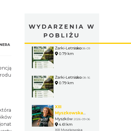
WYDARZENIA W
POBLIŻU
NERA
Żarki-Letnisko
2026-08-09
0.79 km
encją
 rodu
Żarki-Letnisko
2026-08-16
0.79 km
XIII
która
Myszkowska
oików
Ósemka 2026 –
Myszków
2026-09-06
jonat
4.61 km
bieg uliczny w
XIII Myszkowska