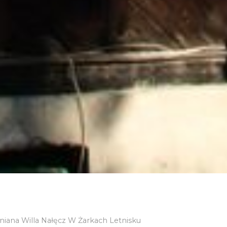
iana Willa Nałęcz W Żarkach Letnisku