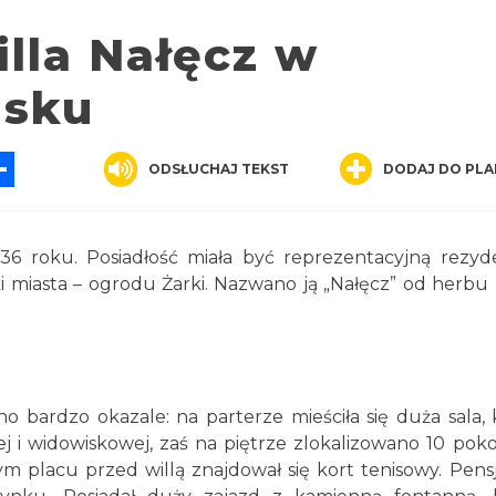
lla Nałęcz w
isku
App
ssenger
Share
ODSŁUCHAJ TEKST
DODAJ DO PLA
 roku. Posiadłość miała być reprezentacyjną rezyd
elki miasta – ogrodu Żarki. Nazwano ją „Nałęcz” od herbu
 bardzo okazale: na parterze mieściła się duża sala, 
znej i widowiskowej, zaś na piętrze zlokalizowano 10 pok
 placu przed willą znajdował się kort tenisowy. Pens