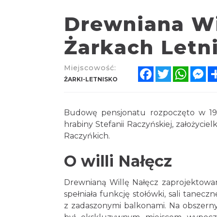
Drewniana Wi
Żarkach Letn
Miejscowość:
Facebook
Twitter
Whats
Me
ŻARKI-LETNISKO
Budowę pensjonatu rozpoczęto w 1936
hrabiny Stefanii Raczyńskiej, założyci
Raczyńkich.
O willi Nałęcz
Drewnianą Willę Nałęcz zaprojektowano
spełniała funkcję stołówki, sali tanec
z zadaszonymi balkonami. Na obszernym