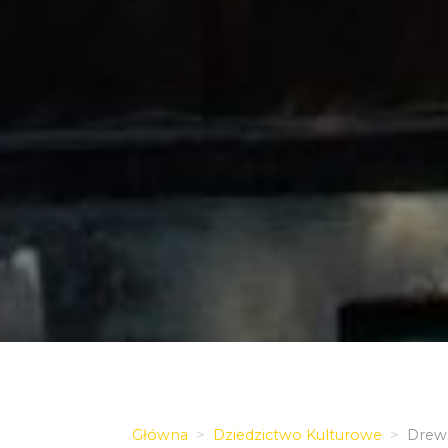
Główna
Dziedzictwo Kulturowe
Drewn