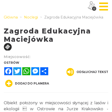
0
Główna
Noclegi
Zagroda Edukacyjna Maciejówka
Zagroda Edukacyjna
Maciejówka
Miejscowość:
OSTRÓW
Facebook
Twitter
WhatsApp
Messenger
Share
ODSŁUCHAJ TEKST
DODAJ DO PLANERA
Obiekt położony w miejscowości słynącej z lasów i
ekologii  w Ostrowie na Jurze Krakowsko -