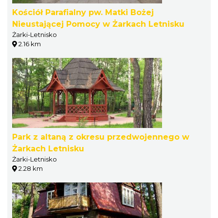
Kościół Parafialny pw. Matki Bożej
Nieustającej Pomocy w Żarkach Letnisku
Żarki-Letnisko
2.16 km
Park z altaną z okresu przedwojennego w
Żarkach Letnisku
Żarki-Letnisko
2.28 km