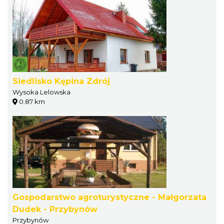
Siedlisko Kępina Zdrój
Wysoka Lelowska
0.87 km
Gospodarstwo agroturystyczne - Małgorzata
Dudek - Przybynów
Przybynów