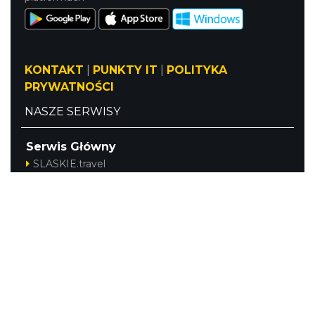
KONTAKT
|
PUNKTY IT
|
POLITYKA
PRYWATNOŚCI
NASZE SERWISY
Serwis Główny
SLASKIE.travel
Tematyczny
Szlak Kulinarny "Śląskie Smaki"
Szlak Orlich Gniazd
Szlak Zabytków Techniki
Szlak Architektury Drewnianej Województwa
Śląskiego
Industriada
Juromania