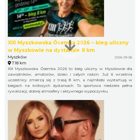
XIII Myszkowska Ósemka 2026 – bieg uliczny
w Myszkowie na dystansie 8 km
Myszków
2026-09-06
7.18 km
XIII Myszkowska Ósemka 2026 to bieg uliczny w Myszkowie dla
zawodników, amatorów, dzieci i całych rodzin. Już 6 września
uczestnicy zmierzą się z trasą 8 km, a najmłodsi wystartują w
biegach na krótszych dystansach. To sportowa niedziela pełna
rywalizacji, dobrej atmosfery i aktywnego wypoczynku.