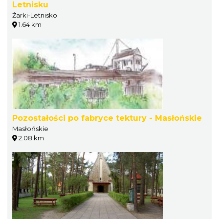
Letnisku
Żarki-Letnisko
1.64 km
Pozostałości po fabryce tektury - Masłońskie
Masłońskie
2.08 km