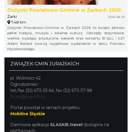
Dożynki Powiatowo-Gminne w Żarkach 2026
Żarki
2026-08-29
7.48 km
Dożynki Powiatowo-Gminne w Żarkach 2026 to święto plonów
pełne tradycji, muzyki i lokalnej kultury. Obrzędy dożynkowe,
wieńce, występy artystyczne, kabaret oraz koncerty B-QLL i ŁZY
Adam Konkol tworzą wyjątkowe wydarzenie w sercu Powiatu
Myszkowskiego.
ZWIĄZEK GMIN JURAJSKICH
pl. Wolności 42
Ogrodzieniec
tel./fax (32) 673-33-64, fax (32) 673-37-98
biuro@jura.info.pl
Portal powstał w ramach projektu
Mobilne Śląskie
Darmowa aplikacja
SLASKIE.travel
dostępna na
platformach