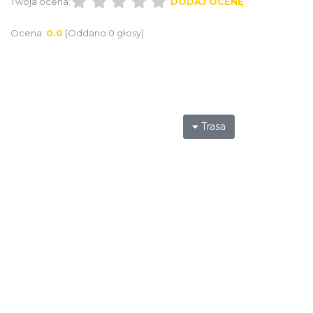
Twoja ocena:
DODAJ OCENĘ
Ocena:
0.0
(Oddano 0 głosy)
Trasa