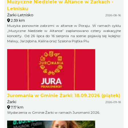
Muzyczne Niedziele w Altance w Żarkach -
Letnisku
Żarki-Letnisko
2026-08-16
2.59 km
Muzyka ponownie zabrzmi w altance w Poraju. W ramach cyklu
„Muzyczne Niedziele w Altance” zaplanowano cztery wakacyjne
koncerty. Od 26 lipca do 16 sierpnia na scenie pojawią się kolejno:
Malwy, Jarzębina, Kalina oraz Szalona Piątka Plu
Juromania w Gminie Żarki: 18.09.2026 (piątek)
Żarki
2026-09-18
7.17 km
Wydarzenia w Gminie Żarki w ramach Juromanii 2026.