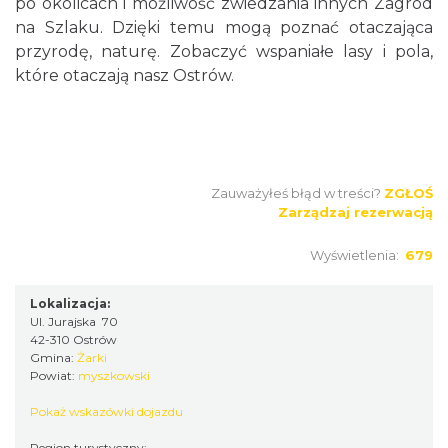
po okolicach i możliwość zwiedzania innych Zagród
na Szlaku. Dzięki temu mogą poznać otaczająca
przyrodę, naturę. Zobaczyć wspaniałe lasy i pola,
które otaczają nasz Ostrów.
Zauważyłeś błąd w treści?
ZGŁOŚ
Zarządzaj rezerwacją
Wyświetlenia:
679
Lokalizacja:
Ul. Jurajska 70
42-310 Ostrów
Gmina:
Żarki
Powiat:
myszkowski
Pokaż wskazówki dojazdu
Region turystyczny: