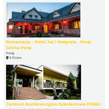
Restauracja - Hotel Jaś i Małgosia - Poraj -
Gmina Poraj
Poraj
3.70 km
Centrum Konferencyjno-Szkoleniowe PORAJ