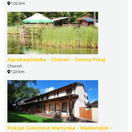
1.02 km
Agrokarpiówka - Choroń - Gmina Poraj
Choroń
1.22 km
Pokoje Gościnne Martynka - Masłońskie -