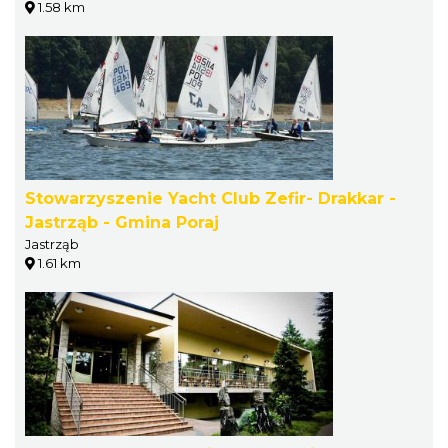
1.58 km
Stowarzyszenie Yacht Club Zefir- Drakkar -
Jastrząb - Gmina Poraj
Jastrząb
1.61 km