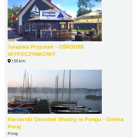
Jurajska Przystań - OŚRODEK
WYPOCZYNKOWY
1.55 km
Harcerski Ośrodek Wodny w Poraju - Gmina
Poraj
Poraj