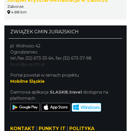
Jurajski Kryształ-Restauracja w Zaborzu
Zaborze
4.88 km
ZWIĄZEK GMIN JURAJSKICH
pl. Wolności 42
Ogrodzieniec
tel./fax (32) 673-33-64, fax (32) 673-37-98
biuro@jura.info.pl
Portal powstał w ramach projektu
Mobilne Śląskie
Darmowa aplikacja
SLASKIE.travel
dostępna na
platformach
KONTAKT
|
PUNKTY IT
|
POLITYKA