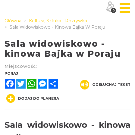
0
Główna
Kultura, Sztuka I Rozrywka
Sala Widowiskowo - Kinowa Bajka W Poraju
Sala widowiskowo -
kinowa Bajka w Poraju
Miejscowość:
PORAJ
Facebook
Twitter
WhatsApp
Messenger
Share
ODSŁUCHAJ TEKST
DODAJ DO PLANERA
Sala widowiskowo - kinowa