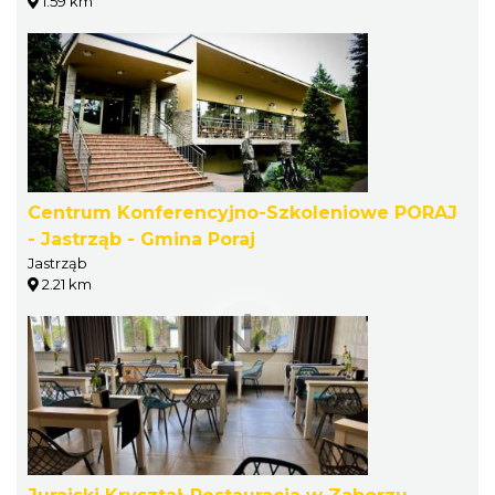
1.59 km
Centrum Konferencyjno-Szkoleniowe PORAJ
- Jastrząb - Gmina Poraj
Jastrząb
2.21 km