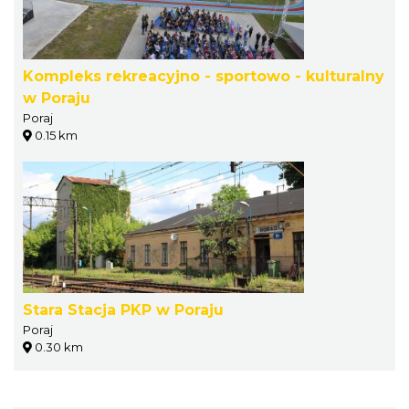
Kompleks rekreacyjno - sportowo - kulturalny
w Poraju
Poraj
0.15 km
Stara Stacja PKP w Poraju
Poraj
0.30 km