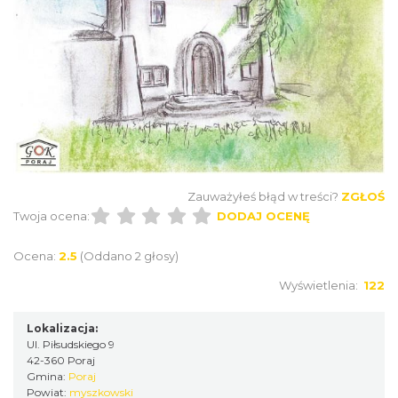
Zauważyłeś błąd w treści?
ZGŁOŚ
Twoja ocena:
DODAJ OCENĘ
Ocena:
2.5
(Oddano 2 głosy)
Wyświetlenia:
122
Lokalizacja:
Ul. Piłsudskiego 9
42-360 Poraj
Gmina:
Poraj
Powiat:
myszkowski