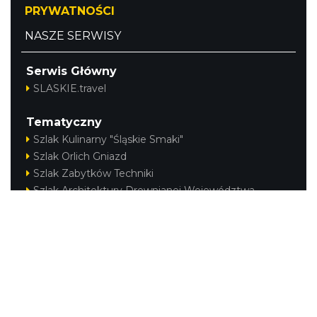
PRYWATNOŚCI
NASZE SERWISY
Serwis Główny
SLASKIE.travel
Tematyczny
Szlak Kulinarny "Śląskie Smaki"
Szlak Orlich Gniazd
Szlak Zabytków Techniki
Szlak Architektury Drewnianej Województwa
Śląskiego
Industriada
Juromania
Szlak Przyrody
Śląskie z dzieckiem
Śląskie po zdrowie
Kajakiem przez Śląskie