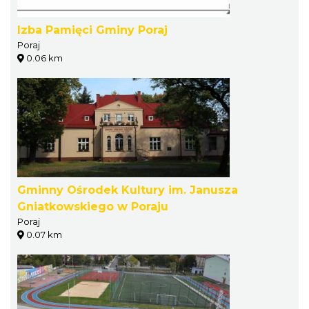
Izba Pamięci Gminy Poraj
Poraj
0.06 km
Gminny Ośrodek Kultury im. Janusza
Gniatkowskiego w Poraju
Poraj
0.07 km