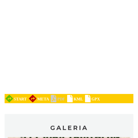
Metal vs Core Zawiercie 2026
Zawiercie
9.41 km
2026-09-05
GALERIA
Zimna Połówka & Ćwiartka czyli Extremalny
Półmaraton oraz Ćwierćmaraton Jurajski