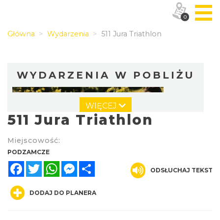
0
Główna
Wydarzenia
511 Jura Triathlon
WYDARZENIA W POBLIŻU
WIĘCEJ
511 Jura Triathlon
Miejscowość:
PODZAMCZE
Facebook
Twitter
WhatsApp
Messenger
Share
Piknik Trzech Winnic w Winnicy Białe Skały
ODSŁUCHAJ TEKST
przy Hotelu Poziom 511
Podzamcze
DODAJ DO PLANERA
0.21 km
2026-08-08