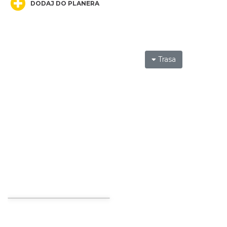
DODAJ DO PLANERA
Trasa
Noc Perseidów w Grodzie na Górze Birów
Podzamcze
0.86 km
2026-08-15
Kalendarium Wydarzeń Jurajskich 2026
2.11 km
2026-03-04