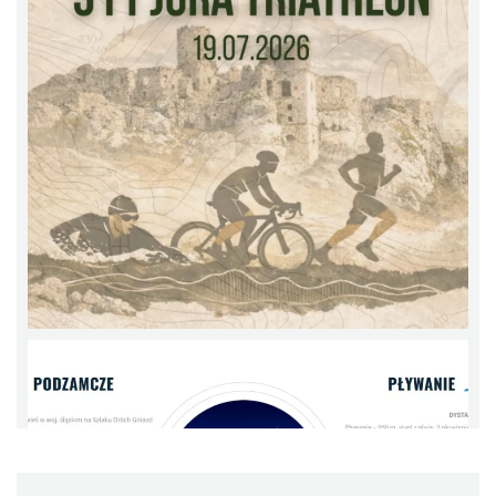
Niegowonice
10.61 km
2026-12-19
Festiwal Biegowy JuraRun 2026. Wielkie
bieganie wraca na Jurę!
12.01 km
2026-10-02