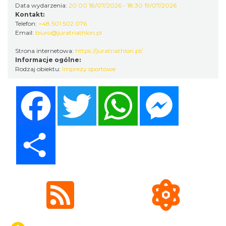
Data wydarzenia:
20:00 18/07/2026 - 18:30 19/07/2026
Kontakt:
Telefon:
+48 501 502 076
Email:
biuro@juratriathlon.pl
Strona internetowa:
https://juratriathlon.pl/
Informacje ogólne:
Rodzaj obiektu:
Imprezy sportowe
DISCO-OGRO FESTIWAL przy Zamku
Ogrodzieniec
Facebook
Twitter
WhatsApp
Messenger
Podzamcze
0.48 km
2026-08-28
Share
Pokazy konne przy Zamku Ogrodzieniec
Podzamcze
0.48 km
2026-08-16