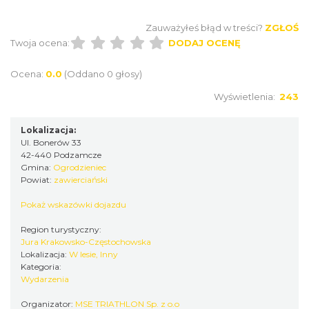
Zauważyłeś błąd w treści?
ZGŁOŚ
Twoja ocena:
DODAJ OCENĘ
AEROPIKNIK - BALONIADA na Zamku
Ogrodzieniec
Ocena:
0.0
(Oddano 0 głosy)
Podzamcze
Wyświetlenia:
243
0.48 km
2026-08-08
Lokalizacja:
Ul. Bonerów 33
42-440 Podzamcze
Gmina:
Ogrodzieniec
Powiat:
zawierciański
Pokaż wskazówki dojazdu
Region turystyczny:
Pokazy walk rycerskich przy Zamku
Jura Krakowsko-Częstochowska
Ogrodzieniec
Lokalizacja:
W lesie, Inny
Podzamcze
Kategoria:
0.48 km
2026-08-15
Wydarzenia
Organizator:
MSE TRIATHLON Sp. z o.o