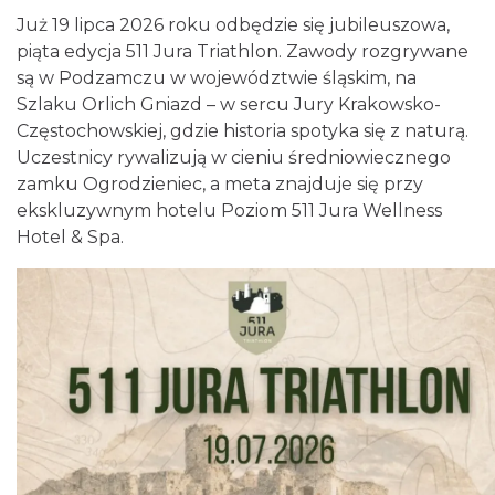
Już 19 lipca 2026 roku odbędzie się jubileuszowa,
piąta edycja 511 Jura Triathlon. Zawody rozgrywane
są w Podzamczu w województwie śląskim, na
Szlaku Orlich Gniazd – w sercu Jury Krakowsko-
Częstochowskiej, gdzie historia spotyka się z naturą.
Uczestnicy rywalizują w cieniu średniowiecznego
Wieczór z Duchami na Zamku
zamku Ogrodzieniec, a meta znajduje się przy
Ogrodzieniec
ekskluzywnym hotelu Poziom 511 Jura Wellness
Podzamcze
0.44 km
2026-08-14
Hotel & Spa.
Podzamcze
0.44 km
2026-08-21