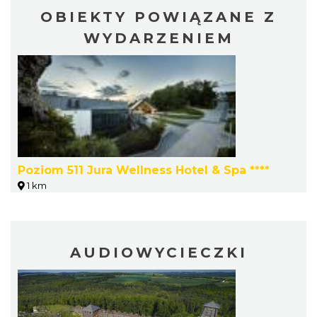
Światowy Festiwal Prażonek w Porębie
OBIEKTY POWIĄZANE Z
Poręba
WYDARZENIEM
13.57 km
2026-09-05
Poziom 511 Jura Wellness Hotel & Spa ****
Rabsztyn
15.13 km
2026-08-08
1 km
AUDIOWYCIECZKI