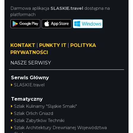
Letnie Kino Plenerowe 2026 na olkuskim
Darmowa aplikacja
SLASKIE.travel
dostępna na
Rynku
platformach
Olkusz
17.00 km
2026-08-28
KONTAKT
|
PUNKTY IT
|
POLITYKA
PRYWATNOŚCI
NASZE SERWISY
XIII Myszkowska Ósemka 2026 – bieg
Serwis Główny
uliczny w Myszkowie na dystansie 8 km
SLASKIE.travel
Myszków
20.29 km
2026-09-06
Tematyczny
Szlak Kulinarny "Śląskie Smaki"
Szlak Orlich Gniazd
Szlak Zabytków Techniki
Szlak Architektury Drewnianej Województwa