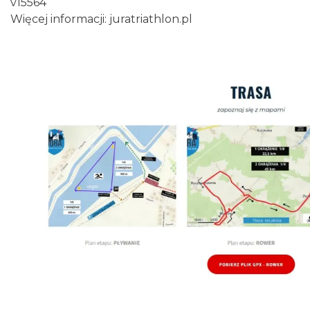
v15564
Więcej informacji:
juratriathlon.pl
Podzamcze
0.44 km
2026-09-13
Międzynarodowy Turniej Rycerski w
Podzamczu 2026
Podzamcze
0.48 km
2026-08-22