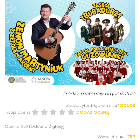
Festiwal Biegowy JuraRun 2026. Wielkie
bieganie wraca na Jurę!
15.04 km
2026-10-02
źródło: materiały organizatora
Zauważyłeś błąd w treści?
ZGŁOŚ
Twoja ocena:
DODAJ OCENĘ
Ocena:
0.0
(Oddano 0 głosy)
Metal vs Core Zawiercie 2026
Zawiercie
Wyświetlenia:
757