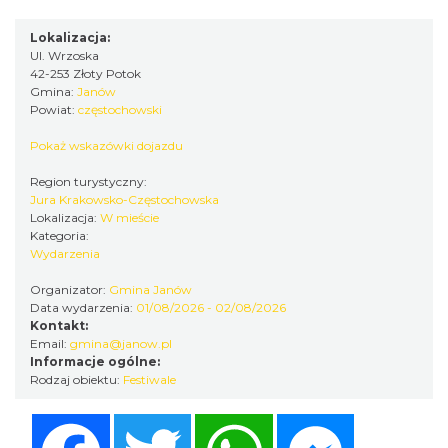
20.48 km
2026-09-05
Lokalizacja:
Ul. Wrzoska
42-253 Złoty Potok
Gmina:
Janów
Powiat:
częstochowski
Pokaż wskazówki dojazdu
Region turystyczny:
Koncert finałowy Letniego Jurajskiego
Jura Krakowsko-Częstochowska
Lokalizacja:
W mieście
Festiwalu Muzycznego 2026
Kategoria:
Częstochowa
Wydarzenia
21.98 km
2026-08-23
Organizator:
Gmina Janów
Data wydarzenia:
01/08/2026 - 02/08/2026
Kontakt:
Email:
gmina@janow.pl
Informacje ogólne:
Rodzaj obiektu:
Festiwale
Facebook
Twitter
WhatsApp
Messenger