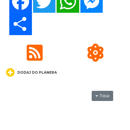
Światowy Festiwal Prażonek w Porębie
Poręba
22.71 km
2026-09-05
Share
Festiwal Miłośników Koni i Muzyki "Z
DODAJ DO PLANERA
Kopyta"
Gniazdów
22.98 km
2026-08-08
Trasa