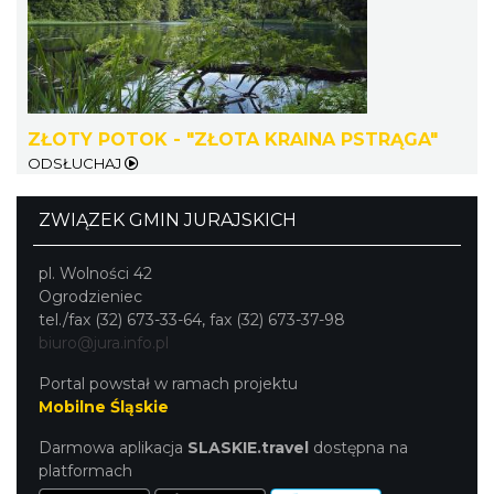
Kalendarium Wydarzeń Jurajskich 2026
26.26 km
2026-03-04
ZŁOTY POTOK - "ZŁOTA KRAINA PSTRĄGA"
ODSŁUCHAJ
ZWIĄZEK GMIN JURAJSKICH
pl. Wolności 42
Ogrodzieniec
tel./fax (32) 673-33-64, fax (32) 673-37-98
AEROPIKNIK - BALONIADA na Zamku
biuro@jura.info.pl
Ogrodzieniec
Podzamcze
Portal powstał w ramach projektu
26.26 km
2026-08-08
Mobilne Śląskie
Darmowa aplikacja
SLASKIE.travel
dostępna na
platformach