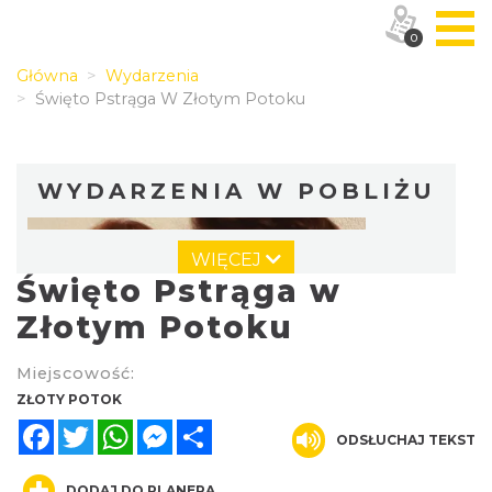
0
Główna
Wydarzenia
Święto Pstrąga W Złotym Potoku
WYDARZENIA W POBLIŻU
WIĘCEJ
Święto Pstrąga w
Złotym Potoku
Miejscowość:
Dożynki Powiatowo-Gminne w Żarkach
ZŁOTY POTOK
2026
Facebook
Twitter
WhatsApp
Messenger
Share
ODSŁUCHAJ TEKST
Żarki
8.17 km
2026-08-29
DODAJ DO PLANERA