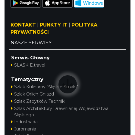
KONTAKT
|
PUNKTY IT
|
POLITYKA
PRYWATNOŚCI
Pokazy walk rycerskich przy Zamku
Ogrodzieniec
NASZE SERWISY
Podzamcze
26.26 km
2026-08-15
Serwis Główny
SLASKIE.travel
Tematyczny
Szlak Kulinarny "Śląskie Smaki"
Szlak Orlich Gniazd
Szlak Zabytków Techniki
Szlak Architektury Drewnianej Województwa
DISCO-OGRO FESTIWAL przy Zamku
Śląskiego
Ogrodzieniec
Industriada
Podzamcze
Juromania
26.26 km
2026-08-28