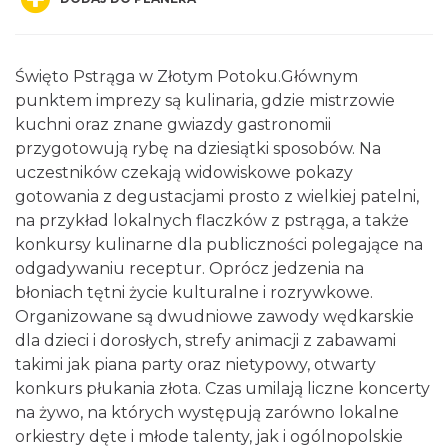
Święto Pstrąga w Złotym Potoku.Głównym
punktem imprezy są kulinaria, gdzie mistrzowie
kuchni oraz znane gwiazdy gastronomii
przygotowują rybę na dziesiątki sposobów. Na
Gminne Dożynki w Zdowie
uczestników czekają widowiskowe pokazy
Zdów
gotowania z degustacjami prosto z wielkiej patelni,
11.74 km
2026-08-15
na przykład lokalnych flaczków z pstrąga, a także
konkursy kulinarne dla publiczności polegające na
odgadywaniu receptur. Oprócz jedzenia na
błoniach tętni życie kulturalne i rozrywkowe.
Organizowane są dwudniowe zawody wędkarskie
dla dzieci i dorosłych, strefy animacji z zabawami
takimi jak piana party oraz nietypowy, otwarty
konkurs płukania złota. Czas umilają liczne koncerty
Żarki-Letnisko
na żywo, na których występują zarówno lokalne
12.99 km
2026-08-09
orkiestry dęte i młode talenty, jak i ogólnopolskie