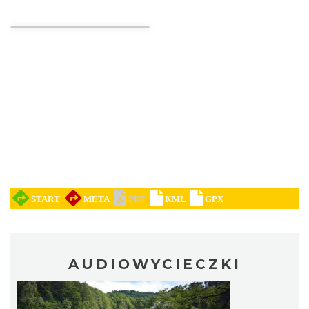
Noc Perseidów w Grodzie na Górze Birów
Podzamcze
25.88 km
2026-08-15
Międzynarodowy Turniej Rycerski w
Podzamczu 2026
Podzamcze
26.26 km
2026-08-22
AUDIOWYCIECZKI