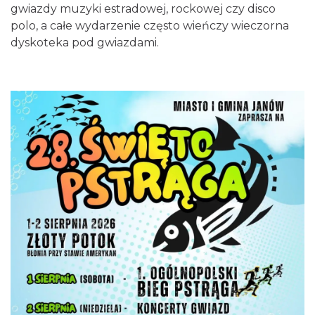
gwiazdy muzyki estradowej, rockowej czy disco
polo, a całe wydarzenie często wieńczy wieczorna
dyskoteka pod gwiazdami.
Żarki-Letnisko
12.99 km
2026-08-16
XIII Myszkowska Ósemka 2026 – bieg
uliczny w Myszkowie na dystansie 8 km
Myszków
13.48 km
2026-09-06