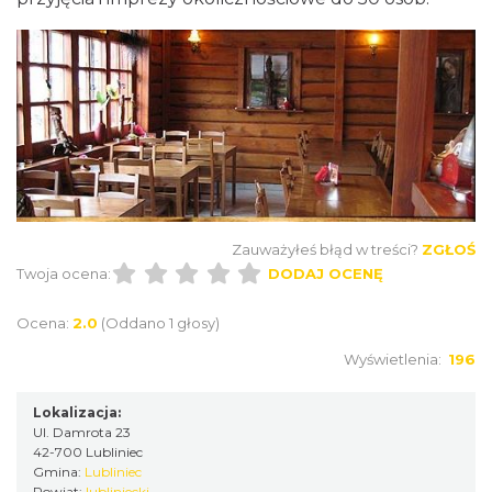
Zauważyłeś błąd w treści?
ZGŁOŚ
Twoja ocena:
DODAJ OCENĘ
Ocena:
2.0
(Oddano 1 głosy)
Wyświetlenia:
196
Lokalizacja:
Ul. Damrota 23
42-700 Lubliniec
Gmina:
Lubliniec
Powiat:
lubliniecki