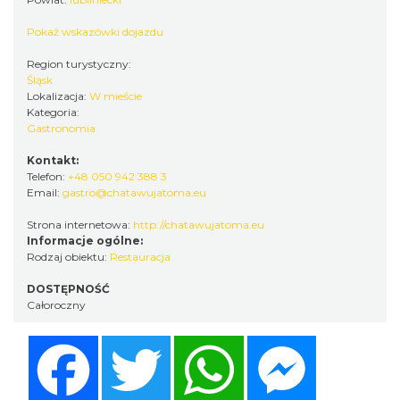
Pokaż wskazówki dojazdu
Region turystyczny:
Śląsk
Lokalizacja:
W mieście
Kategoria:
Gastronomia
Kontakt:
Telefon:
+48 050 942 388 3
Email:
gastro@chatawujatoma.eu
Strona internetowa:
http://chatawujatoma.eu
Informacje ogólne:
Rodzaj obiektu:
Restauracja
DOSTĘPNOŚĆ
Całoroczny
Facebook
Twitter
WhatsApp
Messenger