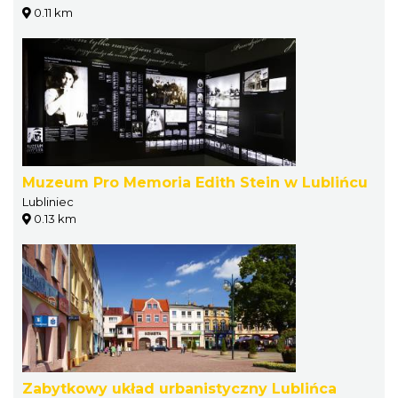
0.11 km
Muzeum Pro Memoria Edith Stein w Lublińcu
Lubliniec
0.13 km
Zabytkowy układ urbanistyczny Lublińca