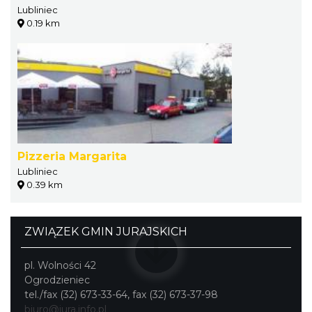
Lubliniec
0.19 km
Pizzeria Margarita
Lubliniec
0.39 km
ZWIĄZEK GMIN JURAJSKICH
pl. Wolności 42
Ogrodzieniec
tel./fax (32) 673-33-64, fax (32) 673-37-98
biuro@jura.info.pl