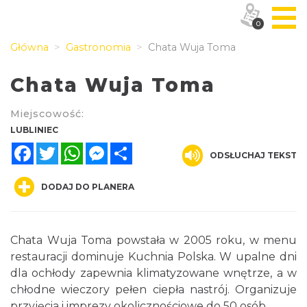
0
Główna
Gastronomia
Chata Wuja Toma
Chata Wuja Toma
Miejscowość:
LUBLINIEC
Facebook
Twitter
WhatsApp
Messenger
Share
ODSŁUCHAJ TEKST
DODAJ DO PLANERA
Chata Wuja Toma powstała w 2005 roku, w menu
restauracji dominuje Kuchnia Polska. W upalne dni
dla ochłody zapewnia klimatyzowane wnętrze, a w
chłodne wieczory pełen ciepła nastrój. Organizuje
przyjęcia i imprezy okolicznościowe do 50 osób.