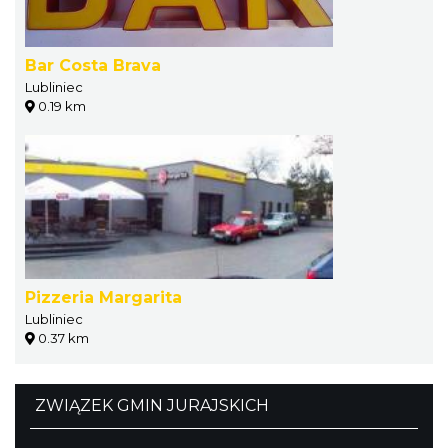
Bar Costa Brava
Lubliniec
0.19 km
Pizzeria Margarita
Lubliniec
0.37 km
ZWIĄZEK GMIN JURAJSKICH