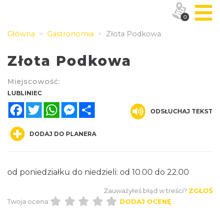
0
Główna
Gastronomia
Złota Podkowa
Złota Podkowa
Miejscowość:
LUBLINIEC
Facebook
Twitter
WhatsApp
Messenger
Share
ODSŁUCHAJ TEKST
DODAJ DO PLANERA
od poniedziałku do niedzieli: od 10.00 do 22.00
Zauważyłeś błąd w treści?
ZGŁOŚ
Twoja ocena:
DODAJ OCENĘ