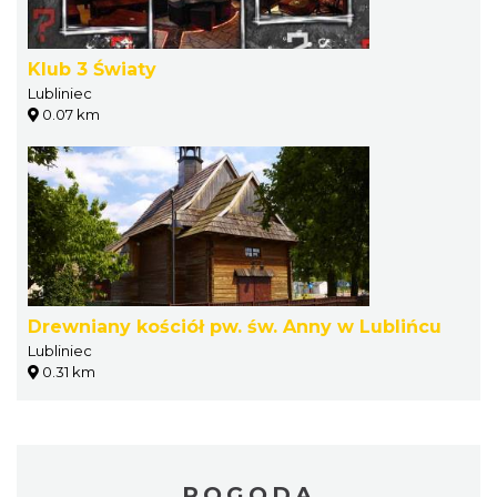
Klub 3 Światy
Lubliniec
0.07 km
Drewniany kościół pw. św. Anny w Lublińcu
Lubliniec
0.31 km
POGODA