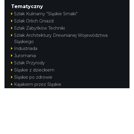
Tematyczny
Szlak Kulinarny "Śląskie Smaki"
Szlak Orlich Gniazd
Szlak Zabytków Techniki
Szlak Architektury Drewnianej Województwa
Śląskiego
Industriada
Juromania
Szlak Przyrody
Śląskie z dzieckiem
Śląskie po zdrowie
Kajakiem przez Śląskie
Narty w Śląskim
Rowerem przez Śląskie
Regionalne
Beskidy
Śląsk Cieszyński
Jura Krakowsko-Częstochowska