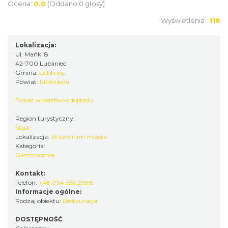
Ocena:
0.0
(Oddano 0 głosy)
Wyświetlenia:
118
Lokalizacja:
Ul. Mańki 8
42-700 Lubliniec
Gmina:
Lubliniec
Powiat:
lubliniecki
Pokaż wskazówki dojazdu
Region turystyczny:
Śląsk
Lokalizacja:
W centrum miasta
Kategoria:
Gastronomia
Kontakt:
Telefon:
+48 034 356 295 8
Informacje ogólne:
Rodzaj obiektu:
Restauracja
DOSTĘPNOŚĆ