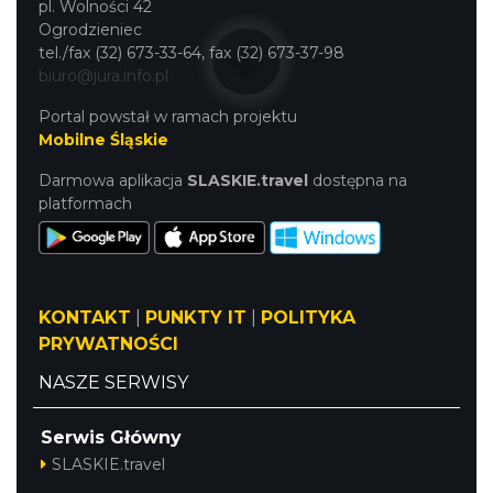
pl. Wolności 42
Ogrodzieniec
tel./fax (32) 673-33-64, fax (32) 673-37-98
biuro@jura.info.pl
Portal powstał w ramach projektu
Mobilne Śląskie
Darmowa aplikacja
SLASKIE.travel
dostępna na
platformach
KONTAKT
|
PUNKTY IT
|
POLITYKA
PRYWATNOŚCI
NASZE SERWISY
Serwis Główny
SLASKIE.travel