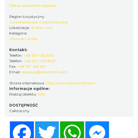
Pokaż wskazówki dojazdu
Region turystyczny:
Jura Krakowsko-Częstochowska
Lokalizacja:
W lesie, Inny
Kategoria:
Zdrowie i Uroda
Kontakt:
Telefon:
+48 327 462 800
Telefon:
+48 600 462 800
Fax:
+48 327 462 811
Email:
recepcja@poziom511.com
Strona internetowa:
http://www.poziom511.com
Informacje ogólne:
Rodzaj obiektu:
SPA
DOSTĘPNOŚĆ
Całoroczny
Facebook
Twitter
WhatsApp
Messenger