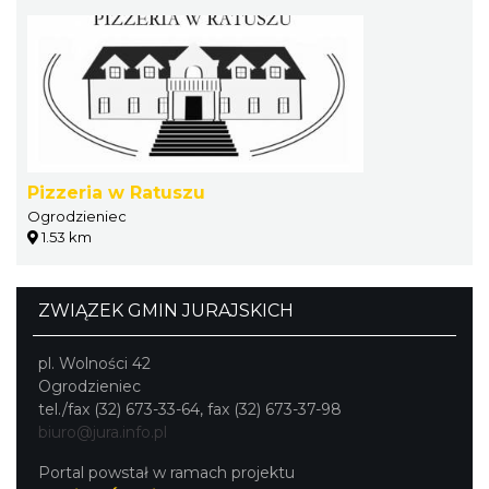
Pizzeria w Ratuszu
Ogrodzieniec
1.53 km
ZWIĄZEK GMIN JURAJSKICH
pl. Wolności 42
Ogrodzieniec
tel./fax (32) 673-33-64, fax (32) 673-37-98
biuro@jura.info.pl
Portal powstał w ramach projektu