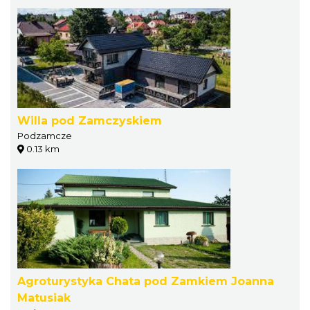
Willa pod Zamczyskiem
Podzamcze
0.13 km
Agroturystyka Chata pod Zamkiem Joanna
Matusiak