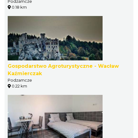
Podzamcze
0.18 km
Gospodarstwo Agroturystyczne - Wacław
Kaźmierczak
Podzamcze
0.22 km