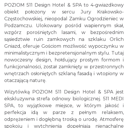
POZIOM 511 Design Hotel & SPA to 4-gwiazdkowy
obiekt położony w sercu Jury Krakowsko-
Częstochowskiej, nieopodal Zamku Ogrodzieniec w
Podzamczu. Ulokowany pośród wapiennym skał,
wzgórz porośniętych lasami, w bezpośrednim
sąsiedztwie ruin zamkowych na szklaku Orlich
Gniazd, oferuje Gościom możliwość wypoczynku w
minimalistycznym i bezpretensjonalnym stylu. Tutaj
nowoczesny design, hołdujący prostym formom i
funkcjonalności, został zamknięty w przestronnych
wnętrzach osłoniętych szklaną fasadą i wtopiony w
otaczającą naturę.
Wizytówką POZIOM 511 Design Hotel & SPA jest
ekskluzywna strefa odnowy biologicznej. 511 MEDI
SPA, to wyjątkowe miejsce, w którym jakość i
perfekcja idą w parze z pełnym relaksem,
odprężeniem i dogłębną troską o urodę. Atmosferę
spokoju i wytchnienia dopełniają nienachalne