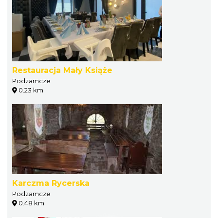
Restauracja Mały Książe
Podzamcze
0.23 km
Karczma Rycerska
Podzamcze
0.48 km