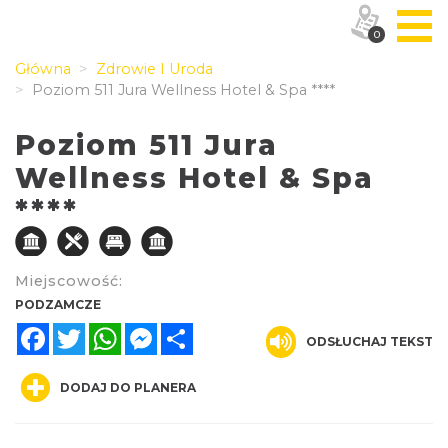
0
Główna
Zdrowie I Uroda
Poziom 511 Jura Wellness Hotel & Spa ****
Poziom 511 Jura
Wellness Hotel & Spa
****
Miejscowość:
PODZAMCZE
Facebook
Twitter
WhatsApp
Messenger
Share
ODSŁUCHAJ TEKST
DODAJ DO PLANERA