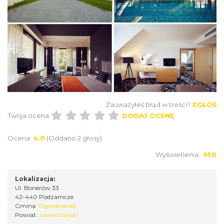
Zauważyłeś błąd w treści?
ZGŁOŚ
Twoja ocena:
DODAJ OCENĘ
Ocena:
4.0
(Oddano 2 głosy)
Wyświetlenia:
950
Lokalizacja:
Ul. Bonerów 33
42-440 Podzamcze
Gmina:
Ogrodzieniec
Powiat:
zawierciański