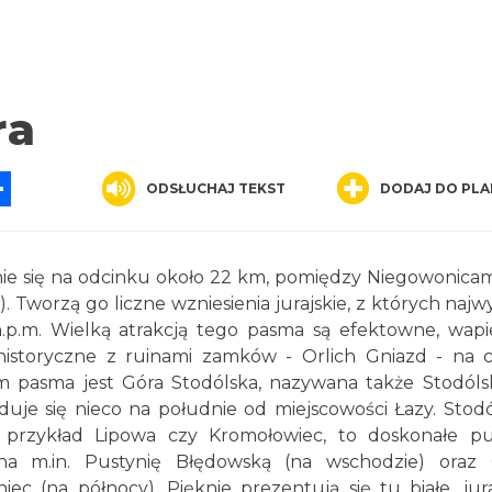
ra
App
ssenger
Share
ODSŁUCHAJ TEKST
DODAJ DO PLA
e się na odcinku około 22 km, pomiędzy Niegowonicam
 Tworzą go liczne wzniesienia jurajskie, z których najw
n.p.m. Wielką atrakcją tego pasma są efektowne, wap
 historyczne z ruinami zamków - Orlich Gniazd - na c
pasma jest Góra Stodólska, nazywana także Stodóls
duje się nieco na południe od miejscowości Łazy. Stodó
a przykład Lipowa czy Kromołowiec, to doskonałe p
a m.in. Pustynię Błędowską (na wschodzie) oraz
c (na północy). Pięknie prezentują się tu białe, jura