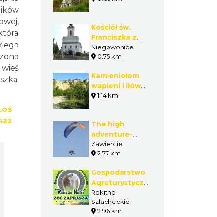
ników
owej,
Kościół św.
która
Franciszka z
kiego
Asyżu w
Niegowonice
czono
0.75 km
Niegowonicach
 wieś
Kamieniołom
szka;
wapieni i iłów
jurajskich w
1.14 km
Niegowonicach
ŁOŚ
423
The high
adventure-
paraglider
Zawiercie
2.77 km
flights
Gospodarstwo
Agroturystyczne
- ZOO - Ranczo
Rokitno
Szlacheckie
Natii
2.96 km