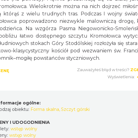
Kromołowca. Wielokrotnie można na nich dojrzeć miłoś
 którąś z wielu trudnych tras. Podczas I wojny świat
mołowca poprowadzono niezwykle malowniczą drogę, 
rodzieńca. Na wzgórza Pasma Niegowonicko-Smoleńs
 pobliżu łatwo dostępnego szczytu Kromołowca wyty
udniowych stokach Góry Stodólskiej rozłożyła się stara
kowo-klasycystyczny kościół pod wezwaniem św. Franci
omnik–mogiłę powstańców styczniowych.
Zauważyłeś błąd w treści?
ZG
CENĘ
Wyświetlenia:
nformacje ogólne:
odzaj obiektu:
Forma skalna
,
Szczyt górski
ENY I UDOGODNIENIA
lety:
wstęp wolny
eny:
wstęp wolny