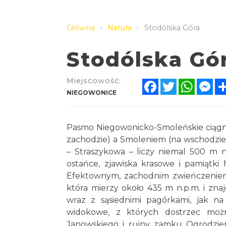
Główna
Natura
Stodólska Góra
Stodólska Gó
Miejscowość:
Facebook
Twitter
Whats
Me
NIEGOWONICE
Pasmo Niegowonicko-Smoleńskie ciągni
zachodzie) a Smoleniem (na wschodzie).
– Straszykowa – liczy niemal 500 m 
ostańce, zjawiska krasowe i pamiątki
Efektownym, zachodnim zwieńczeniem 
która mierzy około 435 m n.p.m. i znaj
wraz z sąsiednimi pagórkami, jak n
widokowe, z których dostrzec możn
Janowskiego i ruiny zamku Ogrodzienie