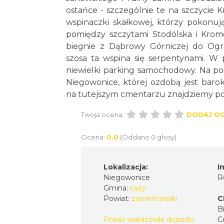
ostańce - szczególnie te na szczycie 
wspinaczki skałkowej, którzy pokonują
pomiędzy szczytami Stodólska i Kro
biegnie z Dąbrowy Górniczej do Og
szosa ta wspina się serpentynami. W
niewielki parking samochodowy. Na poł
Niegowonice, której ozdobą jest baro
na tutejszym cmentarzu znajdziemy p
Twoja ocena:
DODAJ O
Ocena:
0.0
(Oddano 0 głosy)
Lokalizacja:
I
Niegowonice
R
Gmina:
Łazy
Powiat:
zawierciański
C
Bi
Pokaż wskazówki dojazdu
C