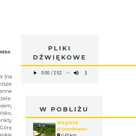
PLIKI
NERA
DŹWIĘKOWE
i (na
yższe
ienne
zele.
kiem,
W POBLIŻU
lsko,
unkty
Wzgórze
 Górę
Kromołowiec
jskie
0.65 km