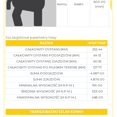
600.00
konny
średni
[min]
Szczegółowe parametry trasy
NAZWA
WARTOŚĆ
CAŁKOWITY DYSTANS [KM]
252.44
CAŁKOWITY DYSTANS PODJAZDÓW [KM]
64.13
CAŁKOWITY DYSTANS ZJAZDÓW [KM]
60.55
CAŁKOWITY DYSTANS PO PŁASKIM TERENIE [KM]
127.77
SUMA PODJAZDÓW
4,987.00
SUMA ZJAZDÓW
4,876.00
MINIMALNA WYSOKOŚĆ [M N.P.M.]
199.00
ŚREDNIA WYSOKOŚĆ [M N.P.M.]
333.00
MAKSYMALNA WYSOKOŚĆ [M N.P.M.]
468.00
TRANSJURAJSKI SZLAK KONNY: