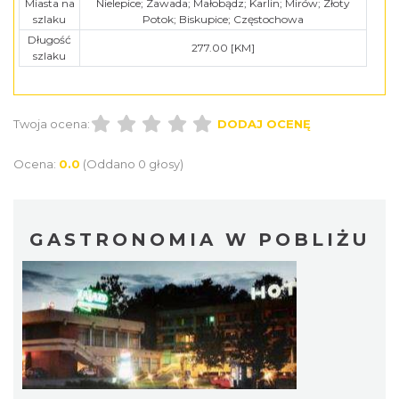
Miasta na
Nielepice; Zawada; Małobądz; Karlin; Mirów; Złoty
szlaku
Potok; Biskupice; Częstochowa
Długość
277.00 [KM]
szlaku
Twoja ocena:
DODAJ OCENĘ
Ocena:
0.0
(Oddano 0 głosy)
GASTRONOMIA W POBLIŻU