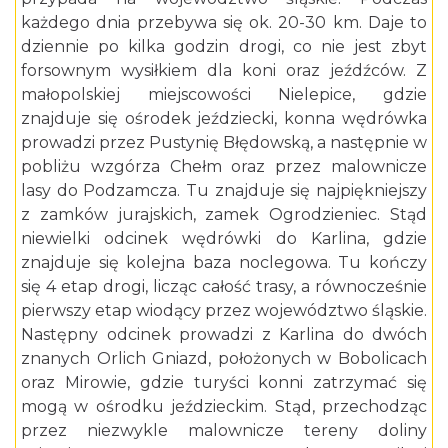
każdego dnia przebywa się ok. 20-30 km. Daje to
dziennie po kilka godzin drogi, co nie jest zbyt
forsownym wysiłkiem dla koni oraz jeźdźców. Z
małopolskiej miejscowości Nielepice, gdzie
znajduje się ośrodek jeździecki, konna wędrówka
prowadzi przez Pustynię Błędowską, a następnie w
pobliżu wzgórza Chełm oraz przez malownicze
lasy do Podzamcza. Tu znajduje się najpiękniejszy
z zamków jurajskich, zamek Ogrodzieniec. Stąd
niewielki odcinek wędrówki do Karlina, gdzie
znajduje się kolejna baza noclegowa. Tu kończy
się 4 etap drogi, licząc całość trasy, a równocześnie
pierwszy etap wiodący przez województwo śląskie.
Następny odcinek prowadzi z Karlina do dwóch
znanych Orlich Gniazd, położonych w Bobolicach
oraz Mirowie, gdzie turyści konni zatrzymać się
mogą w ośrodku jeździeckim. Stąd, przechodząc
przez niezwykle malownicze tereny doliny