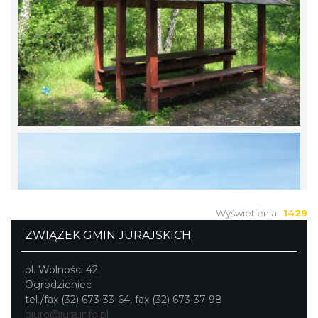
Wyświetlenia:
1429
ZWIĄZEK GMIN JURAJSKICH
pl. Wolności 42
Ogrodzieniec
tel./fax (32) 673-33-64, fax (32) 673-37-98
biuro@jura.info.pl