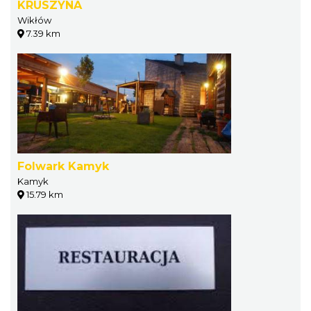
KRUSZYNA
Wikłów
7.39 km
Folwark Kamyk
Kamyk
15.79 km