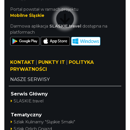
Portal powstał w ramach projektu
Mobilne Śląskie
Darmowa aplikacja
SLASKIE.travel
dostępna na
platformach
KONTAKT
|
PUNKTY IT
|
POLITYKA
PRYWATNOŚCI
NASZE SERWISY
Serwis Główny
SLASKIE.travel
Tematyczny
Szlak Kulinarny "Śląskie Smaki"
Szlak Orlich Gniazd