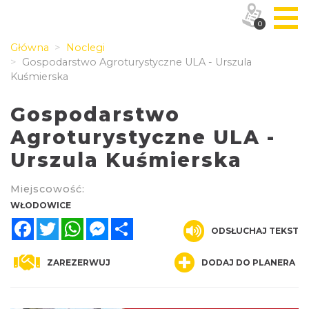
0
Główna
Noclegi
Gospodarstwo Agroturystyczne ULA - Urszula
Kuśmierska
Gospodarstwo
Agroturystyczne ULA -
Urszula Kuśmierska
Miejscowość:
WŁODOWICE
Facebook
Twitter
WhatsApp
Messenger
Share
ODSŁUCHAJ TEKST
ZAREZERWUJ
DODAJ DO PLANERA