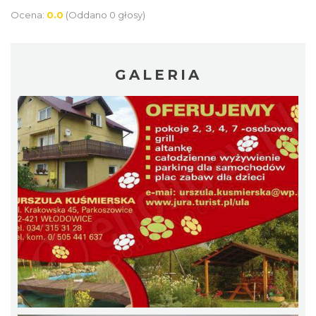
Ocena:
0.0
(Oddano 0 głosy)
GALERIA