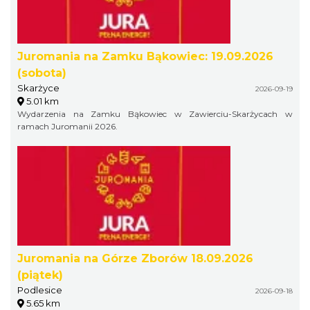
Juromania na Zamku Bąkowiec: 19.09.2026
(sobota)
Skarżyce
2026-09-19
5.01 km
Wydarzenia na Zamku Bąkowiec w Zawierciu-Skarżycach w
ramach Juromanii 2026.
Juromania na Górze Zborów 18.09.2026
(piątek)
Podlesice
2026-09-18
5.65 km