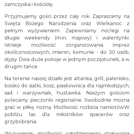
zamczyska i kościoły.
Przyjmujemy gości przez cały rok. Zapraszamy na
Święta Bożego Narodzenia oraz Wielkanoc z
pełnym wyżywieniem. Zapewniamy noclegi na
długie weekendy (m.in. majowy) i walentynki.
Istnieje możliwość zorganizowania imprez
okolicznościowych, imienin, komunie - do 30 osób,
stypy. Dwa duże pokoje w jednym poczęstunek, a w
drugim tańce.
Na terenie naszej działki jest altanka, grill, palenisko,
boisko do siatki, kosz, piaskownica dla najmłodszych,
sad i warzywniak, huśtawka. Naszym gościom
polecamy pieczonki regionalne. Swobodnie można
grać w piłkę nożną. Możliwość rozbicia namiotów.W
pobliżu las dla miłośników spacerów oraz
grzybobrania.
Wyżywienie: możliwość całodziennego stołowania