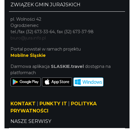
ZWIĄZEK GMIN JURAJSKICH
pl. Wolności 42
Ogrodzieniec
tel./fax (32) 673-33-64, fax (32) 673-37-98
biuro@jura.info.pl
Portal powstał w ramach projektu
Mobilne Śląskie
Darmowa aplikacja
SLASKIE.travel
dostępna na
platformach
KONTAKT
|
PUNKTY IT
|
POLITYKA
PRYWATNOŚCI
NASZE SERWISY