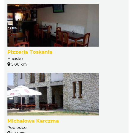
Pizzeria Toskania
Hucisko
5.00 km
Michałowa Karczma
Podlesice