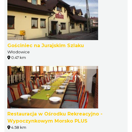
Gościniec na Jurajskim Szlaku
Włodowice
0.47 km
Restauracja w Ośrodku Rekreacyjno -
Wypoczynkowym Morsko PLUS
4.58 km