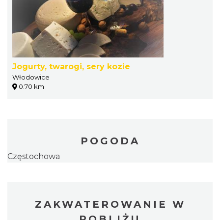
Jogurty, twarogi, sery kozie
Włodowice
0.70 km
POGODA
Częstochowa
ZAKWATEROWANIE W
POBLIŻU