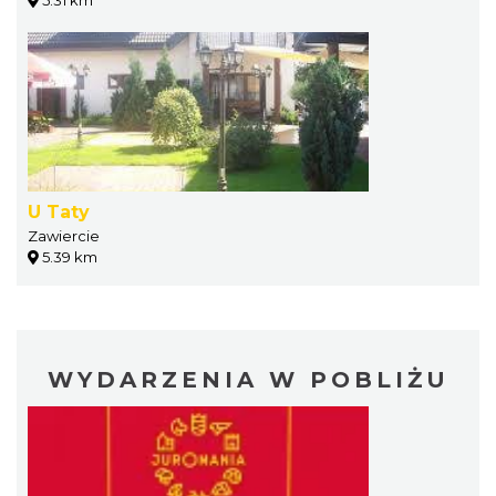
5.31 km
U Taty
Zawiercie
5.39 km
WYDARZENIA W POBLIŻU