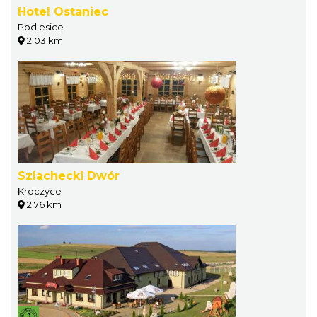
Hotel Ostaniec
Podlesice
2.03 km
Szlachecki Dwór
Kroczyce
2.76 km