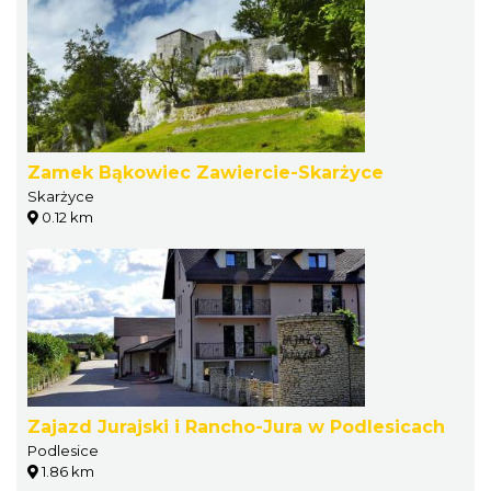
Zamek Bąkowiec Zawiercie-Skarżyce
Skarżyce
0.12 km
Zajazd Jurajski i Rancho-Jura w Podlesicach
Podlesice
1.86 km