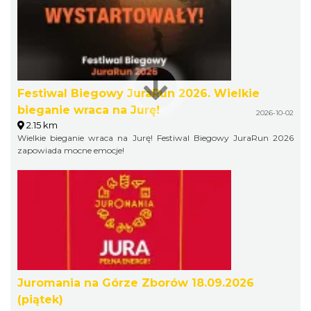
Festiwal Biegowy JuraRun 2026. Wielkie
bieganie wraca na Jurę!
2026-10-02
2.15 km
Wielkie bieganie wraca na Jurę! Festiwal Biegowy JuraRun 2026
zapowiada mocne emocje!
Juromania na Górze Zborów 18.09.2026
(piątek)