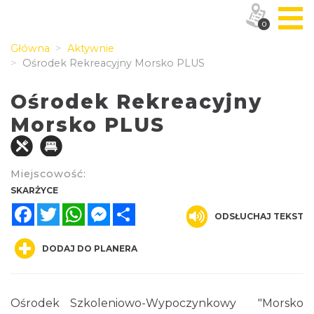
0
Główna
Aktywnie
Ośrodek Rekreacyjny Morsko PLUS
Ośrodek Rekreacyjny
Morsko PLUS
Miejscowość:
SKARŻYCE
Facebook
Twitter
WhatsApp
Messenger
Share
ODSŁUCHAJ TEKST
DODAJ DO PLANERA
Ośrodek Szkoleniowo-Wypoczynkowy "Morsko