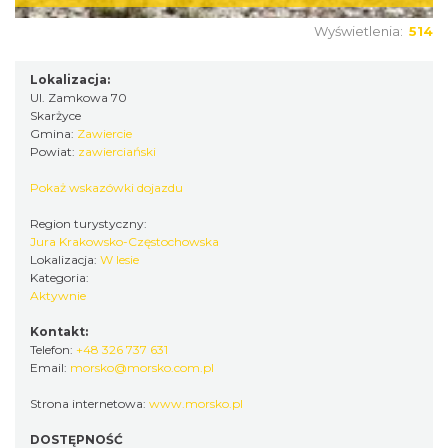
Wyświetlenia:
514
Lokalizacja:
Ul. Zamkowa 70
Skarżyce
Gmina:
Zawiercie
Powiat:
zawierciański
Pokaż wskazówki dojazdu
Region turystyczny:
Jura Krakowsko-Częstochowska
Lokalizacja:
W lesie
Kategoria:
Aktywnie
Kontakt:
Telefon:
+48 326 737 631
Email:
morsko@morsko.com.pl
Strona internetowa:
www.morsko.pl
DOSTĘPNOŚĆ