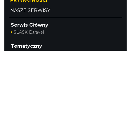
PRYWATNOŚCI
NASZE SERWISY
Serwis Główny
SLASKIE.travel
Tematyczny
Szlak Kulinarny "Śląskie Smaki"
Szlak Orlich Gniazd
Szlak Zabytków Techniki
Szlak Architektury Drewnianej Województwa
Śląskiego
Industriada
Juromania
Szlak Przyrody
Śląskie z dzieckiem
Śląskie po zdrowie
Kajakiem przez Śląskie
Narty w Śląskim