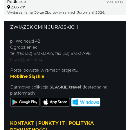
Podlesice
2026-09-18
2.66 km
Wydarzenia na Górze Zborów w ramach Juromanii 2026.
ZWIĄZEK GMIN JURAJSKICH
pl. Wolności 42
Ogrodzieniec
tel./fax (32) 673-33-64, fax (32) 673-37-98
biuro@jura.info.pl
Portal powstał w ramach projektu
Mobilne Śląskie
Darmowa aplikacja
SLASKIE.travel
dostępna na
platformach
KONTAKT
|
PUNKTY IT
|
POLITYKA