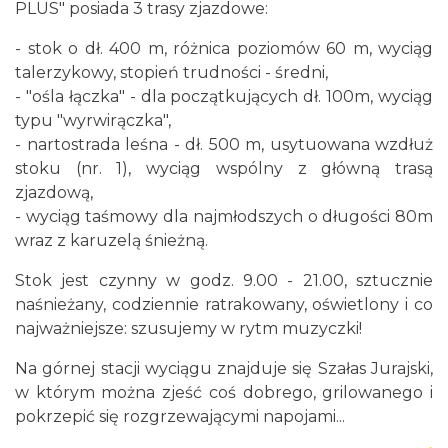
PLUS" posiada 3 trasy zjazdowe:
- stok o dł. 400 m, różnica poziomów 60 m, wyciąg
talerzykowy, stopień trudności - średni,
- "ośla łączka" - dla początkujących dł. 100m, wyciąg
typu "wyrwirączka",
- nartostrada leśna - dł. 500 m, usytuowana wzdłuż
stoku (nr. 1), wyciąg wspólny z główną trasą
zjazdową,
- wyciąg taśmowy dla najmłodszych o długości 80m
wraz z karuzelą śnieżną.
Stok jest czynny w godz. 9.00 - 21.00, sztucznie
naśnieżany, codziennie ratrakowany, oświetlony i co
najważniejsze: szusujemy w rytm muzyczki!
Na górnej stacji wyciągu znajduje się Szałas Jurajski,
w którym można zjeść coś dobrego, grilowanego i
pokrzepić się rozgrzewającymi napojami...