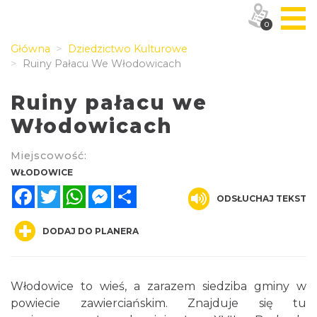
0
Główna
Dziedzictwo Kulturowe
Ruiny Pałacu We Włodowicach
Ruiny pałacu we
Włodowicach
Miejscowość:
WŁODOWICE
Facebook
Twitter
WhatsApp
Messenger
Share
ODSŁUCHAJ TEKST
DODAJ DO PLANERA
Włodowice to wieś, a zarazem siedziba gminy w
powiecie zawierciańskim. Znajduje się tu