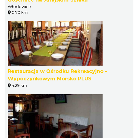
Włodowice
0.70 km
Restauracja w Ośrodku Rekreacyjno -
Wypoczynkowym Morsko PLUS
4.29 km