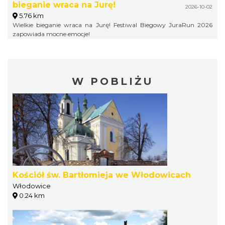
bieganie wraca na Jurę!
2026-10-02
5.76 km
Wielkie bieganie wraca na Jurę! Festiwal Biegowy JuraRun 2026
zapowiada mocne emocje!
W POBLIŻU
Kościół św. Bartłomieja we Włodowicach
Włodowice
0.24 km