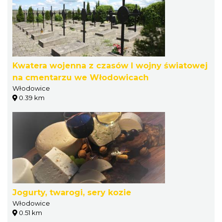
Kwatera wojenna z czasów I wojny światowej
na cmentarzu we Włodowicach
Włodowice
0.39 km
Jogurty, twarogi, sery kozie
Włodowice
0.51 km