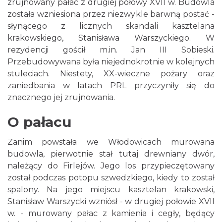
zrujnowany pałac z drugiej połowy XVII w. Budowla
została wzniesiona przez niezwykle barwną postać -
słynącego z licznych skandali kasztelana
krakowskiego, Stanisława Warszyckiego. W
rezydencji gościł m.in. Jan III Sobieski.
Przebudowywana była niejednokrotnie w kolejnych
stuleciach. Niestety, XX-wieczne pożary oraz
zaniedbania w latach PRL przyczyniły się do
znacznego jej zrujnowania.
O pałacu
Zanim powstała we Włodowicach murowana
budowla, pierwotnie stał tutaj drewniany dwór,
należący do Firlejów. Jego los przypieczętowany
został podczas potopu szwedzkiego, kiedy to został
spalony. Na jego miejscu kasztelan krakowski,
Stanisław Warszycki wzniósł - w drugiej połowie XVII
w. - murowany pałac z kamienia i cegły, będący