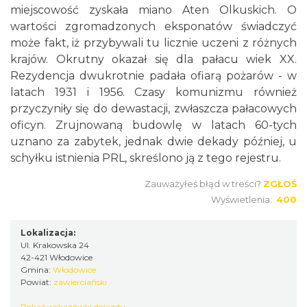
miejscowość zyskała miano Aten Olkuskich. O
wartości zgromadzonych eksponatów świadczyć
może fakt, iż przybywali tu licznie uczeni z różnych
krajów. Okrutny okazał się dla pałacu wiek XX.
Rezydencja dwukrotnie padała ofiarą pożarów - w
latach 1931 i 1956. Czasy komunizmu również
przyczyniły się do dewastacji, zwłaszcza pałacowych
oficyn. Zrujnowaną budowlę w latach 60-tych
uznano za zabytek, jednak dwie dekady później, u
schyłku istnienia PRL, skreślono ją z tego rejestru.
Zauważyłeś błąd w treści?
ZGŁOŚ
Wyświetlenia:
400
Lokalizacja:
Ul. Krakowska 24
42-421 Włodowice
Gmina:
Włodowice
Powiat:
zawierciański
Pokaż wskazówki dojazdu