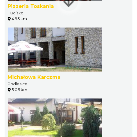
Pizzeria Toskania
Hucisko
4.95 km
Michałowa Karczma
Podlesice
5.06 km