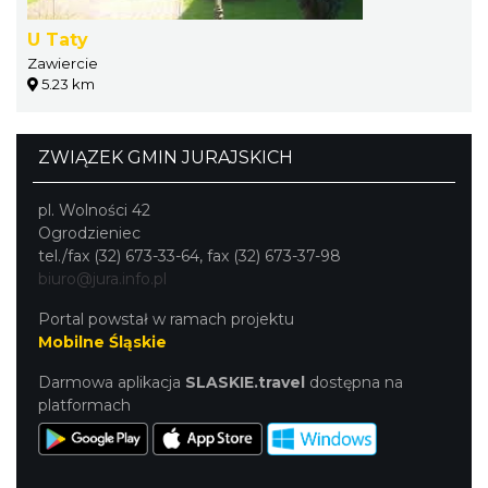
U Taty
Zawiercie
5.23 km
ZWIĄZEK GMIN JURAJSKICH
pl. Wolności 42
Ogrodzieniec
tel./fax (32) 673-33-64, fax (32) 673-37-98
biuro@jura.info.pl
Portal powstał w ramach projektu
Mobilne Śląskie
Darmowa aplikacja
SLASKIE.travel
dostępna na
platformach