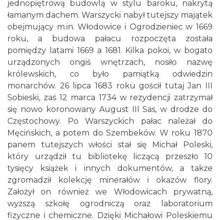
jednopiętrową budowlą w stylu baroku, nakrytą
łamanym dachem. Warszycki nabył tutejszy majątek
obejmujący m.in. Włodowice i Ogrodzieniec w 1669
roku, a budowa pałacu rozpoczęta została
pomiędzy latami 1669 a 1681. Kilka pokoi, w bogato
urządzonych ongiś wnętrzach, nosiło nazwę
królewskich, co było pamiątką odwiedzin
monarchów. 26 lipca 1683 roku gościł tutaj Jan III
Sobieski, zaś 12 marca 1734 w rezydencji zatrzymał
się nowo koronowany August III Sas, w drodze do
Częstochowy. Po Warszyckich pałac należał do
Męcińskich, a potem do Szembeków. W roku 1870
panem tutejszych włości stał się Michał Poleski,
który urządził tu bibliotekę liczącą przeszło 10
tysięcy książek i innych dokumentów, a także
zgromadził kolekcję minerałów i okazów flory.
Założył on również we Włodowicach prywatną,
wyższą szkołę ogrodniczą oraz laboratorium
fizyczne i chemiczne. Dzięki Michałowi Poleskiemu