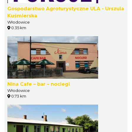
Gospodarstwo Agroturystyczne ULA - Urszula
Kuśmierska
Włodowice
0.35 km
Nina Cafe – bar – noclegi
Włodowice
0.73 km