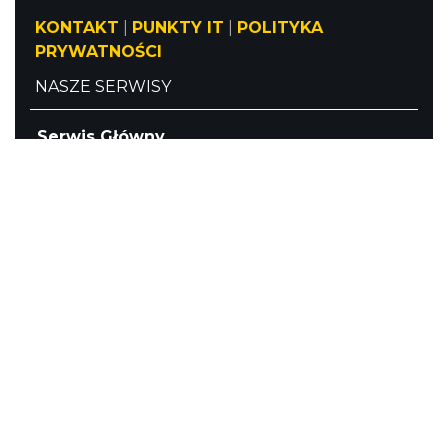
KONTAKT
|
PUNKTY IT
|
POLITYKA
PRYWATNOŚCI
NASZE SERWISY
Serwis Główny
SLASKIE.travel
Tematyczny
Szlak Kulinarny "Śląskie Smaki"
Szlak Orlich Gniazd
Szlak Zabytków Techniki
Szlak Architektury Drewnianej Województwa
Śląskiego
Industriada
Juromania
Szlak Przyrody
Śląskie z dzieckiem
Śląskie po zdrowie