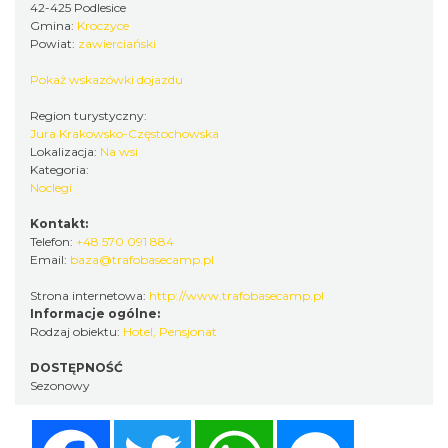
42-425 Podlesice
Gmina:
Kroczyce
Powiat:
zawierciański
Pokaż wskazówki dojazdu
Region turystyczny:
Jura Krakowsko-Częstochowska
Lokalizacja:
Na wsi
Kategoria:
Noclegi
Kontakt:
Telefon:
+48 570 091 884
Email:
baza@trafobasecamp.pl
Strona internetowa:
http://www.trafobasecamp.pl
Informacje ogólne:
Rodzaj obiektu:
Hotel
,
Pensjonat
DOSTĘPNOŚĆ
Sezonowy
Facebook
Twitter
WhatsApp
Messenger