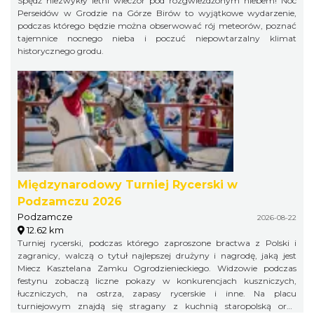
Spędź niezwykły letni wieczór pod rozgwieżdżonym niebem! Noc
Perseidów w Grodzie na Górze Birów to wyjątkowe wydarzenie,
podczas którego będzie można obserwować rój meteorów, poznać
tajemnice nocnego nieba i poczuć niepowtarzalny klimat
historycznego grodu.
Międzynarodowy Turniej Rycerski w
Podzamczu 2026
Podzamcze
2026-08-22
12.62 km
Turniej rycerski, podczas którego zaproszone bractwa z Polski i
zagranicy, walczą o tytuł najlepszej drużyny i nagrodę, jaką jest
Miecz Kasztelana Zamku Ogrodzienieckiego. Widzowie podczas
festynu zobaczą liczne pokazy w konkurencjach kuszniczych,
łuczniczych, na ostrza, zapasy rycerskie i inne. Na placu
turniejowym znajdą się stragany z kuchnią staropolską oraz