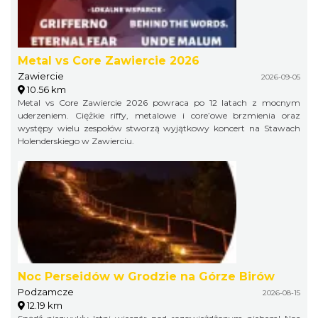
Metal vs Core Zawiercie 2026
Zawiercie
2026-09-05
10.56 km
Metal vs Core Zawiercie 2026 powraca po 12 latach z mocnym
uderzeniem. Ciężkie riffy, metalowe i core’owe brzmienia oraz
występy wielu zespołów stworzą wyjątkowy koncert na Stawach
Holenderskiego w Zawierciu.
Noc Perseidów w Grodzie na Górze Birów
Podzamcze
2026-08-15
12.19 km