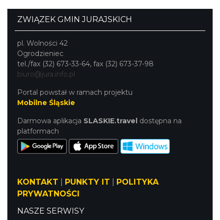
warsztaty rzemieślnicze.
ZWIĄZEK GMIN JURAJSKICH
pl. Wolności 42
Ogrodzieniec
tel./fax (32) 673-33-64, fax (32) 673-37-98
biuro@jura.info.pl
Portal powstał w ramach projektu
Mobilne Śląskie
Darmowa aplikacja
SLASKIE.travel
dostępna na
platformach
KONTAKT
|
PUNKTY IT
|
POLITYKA
PRYWATNOŚCI
NASZE SERWISY