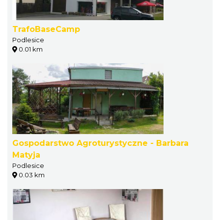
TrafoBaseCamp
Podlesice
0.01 km
Gospodarstwo Agroturystyczne - Barbara
Matyja
Podlesice
0.03 km