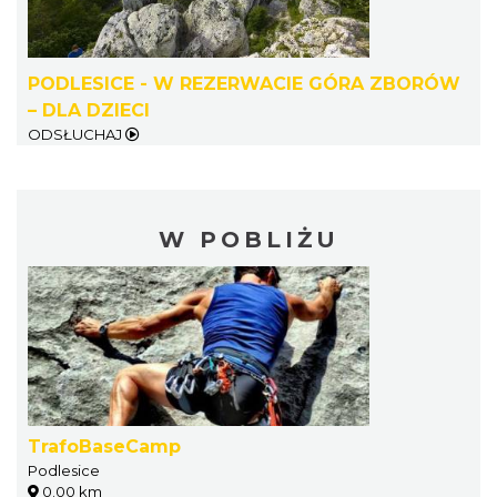
PODLESICE - W REZERWACIE GÓRA ZBORÓW
– DLA DZIECI
ODSŁUCHAJ
W POBLIŻU
TrafoBaseCamp
Podlesice
0.00 km