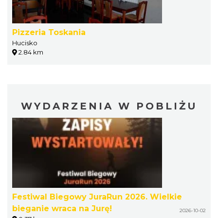
Pizzeria Toskania
Hucisko
2.84 km
WYDARZENIA W POBLIŻU
Festiwal Biegowy JuraRun 2026. Wielkie
bieganie wraca na Jurę!
2026-10-02