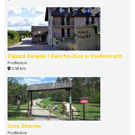
Zajazd Jurajski i Rancho-Jura w Podlesicach
Podlesice
0.18 km
Góra Zborów
Podlesice