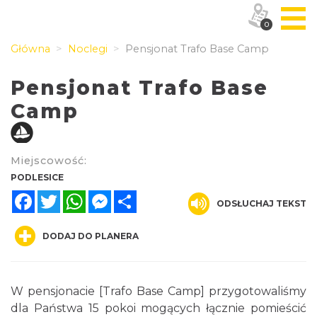
0
Główna
Noclegi
Pensjonat Trafo Base Camp
Pensjonat Trafo Base
Camp
Miejscowość:
PODLESICE
Facebook
Twitter
WhatsApp
Messenger
Share
ODSŁUCHAJ TEKST
DODAJ DO PLANERA
W pensjonacie [Trafo Base Camp] przygotowaliśmy
dla Państwa 15 pokoi mogących łącznie pomieścić