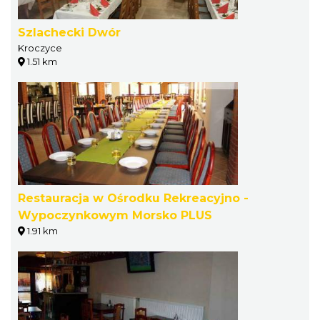
Szlachecki Dwór
Kroczyce
1.51 km
Restauracja w Ośrodku Rekreacyjno -
Wypoczynkowym Morsko PLUS
1.91 km