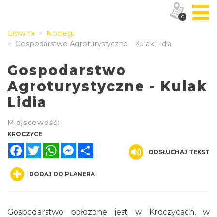
0
Główna
Noclegi
Gospodarstwo Agroturystyczne - Kulak Lidia
Gospodarstwo
Agroturystyczne - Kulak
Lidia
Miejscowość:
KROCZYCE
Facebook
Twitter
WhatsApp
Messenger
Share
ODSŁUCHAJ TEKST
DODAJ DO PLANERA
Gospodarstwo połozone jest w Kroczycach, w