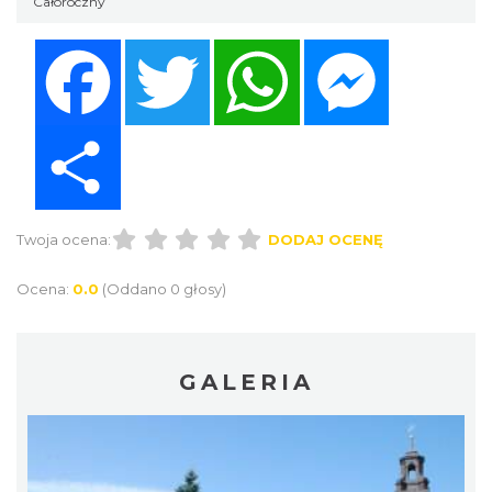
Całoroczny
Facebook
Twitter
WhatsApp
Messenger
Share
Twoja ocena:
DODAJ OCENĘ
Ocena:
0.0
(Oddano 0 głosy)
GALERIA