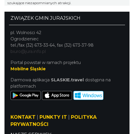
szukające niezapomnianych atrakcji.
ZWIĄZEK GMIN JURAJSKICH
pl. Wolności 42
Ogrodzieniec
tel./fax (32) 673-33-64, fax (32) 673-37-98
biuro@jura.info.pl
Portal powstał w ramach projektu
Mobilne Śląskie
Darmowa aplikacja
SLASKIE.travel
dostępna na
platformach
KONTAKT
|
PUNKTY IT
|
POLITYKA
PRYWATNOŚCI