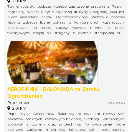
12.01 km
Turniej rycerski, podczas którego zaproszone bractwa z Polski i
zagranicy, walczą o tytuł najlepszej drużyny i nagrodę, jaką jest
Miecz Kasztelana Zamku Ogrodzienieckiego. Widzowie podczas
festynu zobaczą liczne pokazy w konkurencjach kuszniczych,
łuczniczych, na ostrza, zapasy rycerskie i inne. Na placu
turniejowym znajdą się stragany z kuchnią staropolską oraz
warsztaty rzemieślnicze.
AEROPIKNIK - BALONIADA na Zamku
Ogrodzieniec
Podzamcze
2026-08-08
12.01 km
Piąta edycja Aeropikniku Baloniady to dwa dni niezwykłych
pokazów lotniczych, kolorowych balonów, akrobacji i wieczornych
widowisk z ogniem oraz pirotechniką. To wydarzenie, które
zachwyci zarówno miłośników lotnictwa, jak i całe rodziny