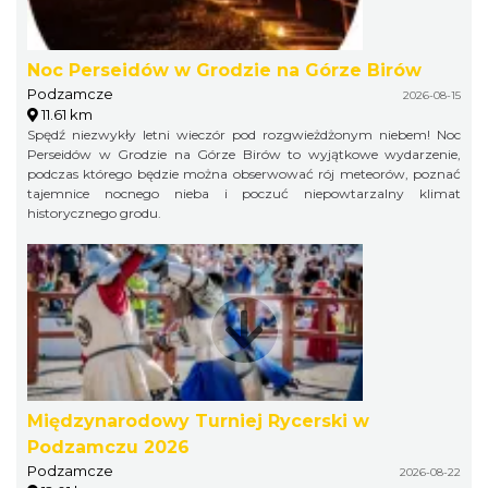
Noc Perseidów w Grodzie na Górze Birów
Podzamcze
2026-08-15
11.61 km
Spędź niezwykły letni wieczór pod rozgwieżdżonym niebem! Noc
Perseidów w Grodzie na Górze Birów to wyjątkowe wydarzenie,
podczas którego będzie można obserwować rój meteorów, poznać
tajemnice nocnego nieba i poczuć niepowtarzalny klimat
historycznego grodu.
Międzynarodowy Turniej Rycerski w
Podzamczu 2026
Podzamcze
2026-08-22