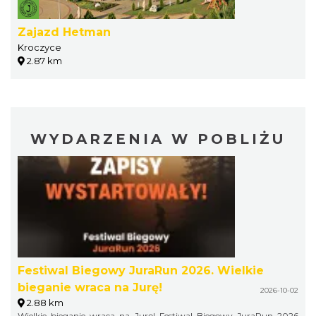
Zajazd Hetman
Kroczyce
2.87 km
WYDARZENIA W POBLIŻU
Festiwal Biegowy JuraRun 2026. Wielkie
bieganie wraca na Jurę!
2026-10-02
2.88 km
Wielkie bieganie wraca na Jurę! Festiwal Biegowy JuraRun 2026