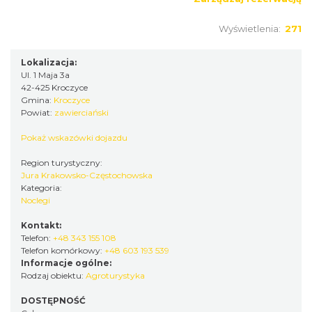
Wyświetlenia:
271
Lokalizacja:
Ul. 1 Maja 3a
42-425 Kroczyce
Gmina:
Kroczyce
Powiat:
zawierciański
Pokaż wskazówki dojazdu
Region turystyczny:
Jura Krakowsko-Częstochowska
Kategoria:
Noclegi
Kontakt:
Telefon:
+48 343 155 108
Telefon komórkowy:
+48 603 193 539
Informacje ogólne:
Rodzaj obiektu:
Agroturystyka
DOSTĘPNOŚĆ