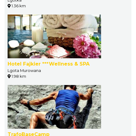
Lgotka
1.36 km
Hotel Fajkier ***Wellness & SPA
Lgota Murowana
1.98 km
TrafoBaseCamp