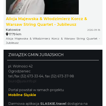
Alicja Majewska & Włodzimierz Korcz &
Warsaw String Quartet - Jubileusz
Katowice
2026-09-18
17.79 km
Alicja Majewska & Włodzimierz Korcz & Warsaw String Quartet -
Jubileusz
ZWIĄZEK GMIN JURAJSKICH
pl. Wolności 42
Ogrodzieniec
tel./fax (32) 673-33-64, fax (32) 673-37-98
biuro@jura.info.pl
Portal powstał w ramach projektu
Mobilne Śląskie
Darmowa aplikacja
SLASKIE.travel
dostępna na