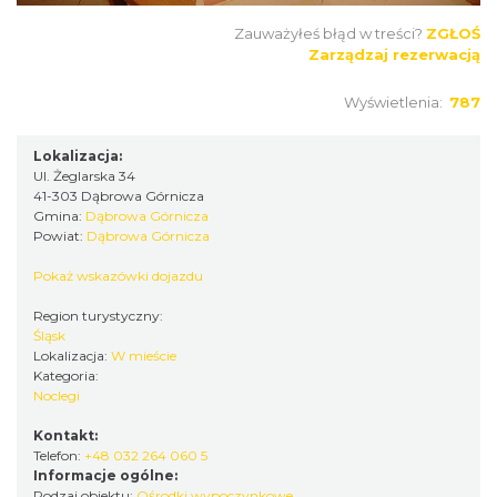
Zauważyłeś błąd w treści?
ZGŁOŚ
Zarządzaj rezerwacją
Wyświetlenia:
787
Lokalizacja:
Ul. Żeglarska 34
41-303 Dąbrowa Górnicza
Gmina:
Dąbrowa Górnicza
Powiat:
Dąbrowa Górnicza
Pokaż wskazówki dojazdu
Region turystyczny:
Śląsk
Lokalizacja:
W mieście
Kategoria:
Noclegi
Kontakt:
Telefon:
+48 032 264 060 5
Informacje ogólne:
Rodzaj obiektu:
Ośrodki wypoczynkowe