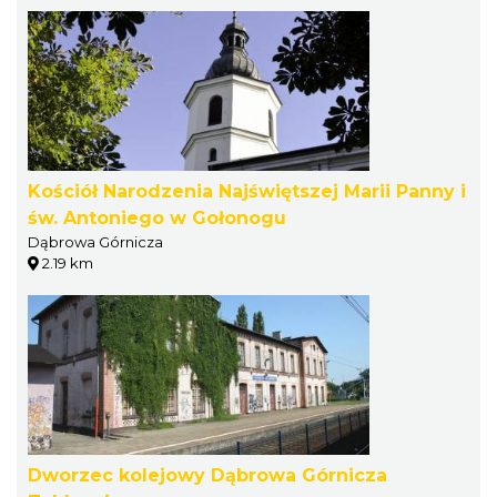
Kościół Narodzenia Najświętszej Marii Panny i
św. Antoniego w Gołonogu
Dąbrowa Górnicza
2.19 km
Dworzec kolejowy Dąbrowa Górnicza