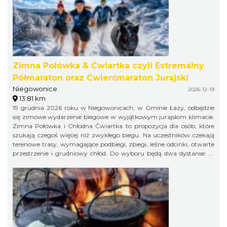
Zimna Połówka & Ćwiartka czyli Extremalny
Półmaraton oraz Ćwierćmaraton Jurajski
Niegowonice
2026-12-19
13.81 km
19 grudnia 2026 roku w Niegowonicach, w Gminie Łazy, odbędzie
się zimowe wydarzenie biegowe w wyjątkowym jurajskim klimacie.
Zimna Połówka i Chłodna Ćwiartka to propozycja dla osób, które
szukają czegoś więcej niż zwykłego biegu. Na uczestników czekają
terenowe trasy, wymagające podbiegi, zbiegi, leśne odcinki, otwarte
przestrzenie i grudniowy chłód. Do wyboru będą dwa dystanse: 21
km w formule Extremalnego Półmaratonu Jurajskiego oraz 11 km
jako Extremalny Ćwierćmaraton Jurajski. Krótszy dystans jest
przeznaczony zarówno dla biegaczy, jak i miłośników nordic
walking. Trasy zostaną przygotowane bezpiecznie, ale zachowają
swój terenowy charakter i zimowy pazur.