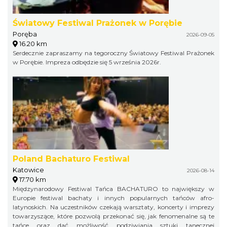
Światowy Festiwal Prażonek w Porębie
Poręba
2026-09-05
16.20 km
Serdecznie zapraszamy na tegoroczny Światowy Festiwal Prażonek
w Porębie. Impreza odbędzie się 5 września 2026r.
Poland Bachaturo Festiwal
Katowice
2026-08-14
17.70 km
Międzynarodowy Festiwal Tańca BACHATURO to największy w
Europie festiwal bachaty i innych popularnych tańców afro-
latynoskich. Na uczestników czekają warsztaty, koncerty i imprezy
towarzyszące, które pozwolą przekonać się, jak fenomenalne są te
tańce oraz dać możliwość podziwiania sztuki tanecznej