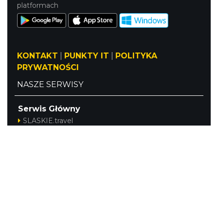
platformach
KONTAKT
|
PUNKTY IT
|
POLITYKA
PRYWATNOŚCI
NASZE SERWISY
Serwis Główny
SLASKIE.travel
Tematyczny
Szlak Kulinarny "Śląskie Smaki"
Szlak Orlich Gniazd
Szlak Zabytków Techniki
Szlak Architektury Drewnianej Województwa
Śląskiego
Industriada