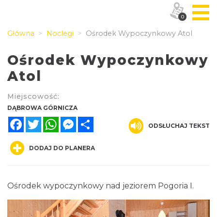
0
Główna
Noclegi
Ośrodek Wypoczynkowy Atol
Ośrodek Wypoczynkowy
Atol
Miejscowość:
DĄBROWA GÓRNICZA
Facebook
Twitter
WhatsApp
Messenger
Share
ODSŁUCHAJ TEKST
DODAJ DO PLANERA
Ośrodek wypoczynkowy nad jeziorem Pogoria I.