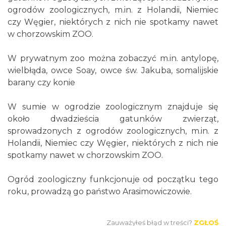
ogrodów zoologicznych, m.in. z Holandii, Niemiec
czy Węgier, niektórych z nich nie spotkamy nawet
w chorzowskim ZOO.
W prywatnym zoo można zobaczyć m.in. antylopę,
wielbłąda, owce Soay, owce św. Jakuba, somalijskie
barany czy konie
W sumie w ogrodzie zoologicznym znajduje się
około dwadzieścia gatunków zwierząt,
sprowadzonych z ogrodów zoologicznych, m.in. z
Holandii, Niemiec czy Węgier, niektórych z nich nie
spotkamy nawet w chorzowskim ZOO.
Ogród zoologiczny funkcjonuje od początku tego
roku, prowadzą go państwo Arasimowiczowie.
Zauważyłeś błąd w treści?
ZGŁOŚ