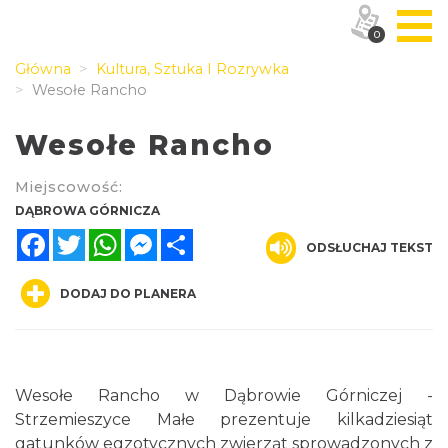
0
Główna
Kultura, Sztuka I Rozrywka
Wesołe Rancho
Wesołe Rancho
Miejscowość:
DĄBROWA GÓRNICZA
Facebook
Twitter
WhatsApp
Messenger
Share
ODSŁUCHAJ TEKST
DODAJ DO PLANERA
Wesołe Rancho w Dąbrowie Górniczej -
Strzemieszyce Małe prezentuje kilkadziesiąt
gatunków egzotycznych zwierząt sprowadzonych z