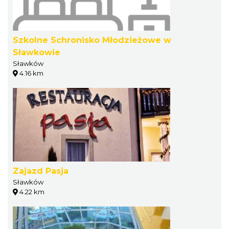
Szkolne Schronisko Młodzieżowe w
Sławkowie
Sławków
4.16 km
Zajazd Pasja
Sławków
4.22 km