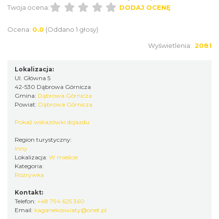
Twoja ocena:
DODAJ OCENĘ
Ocena:
0.0
(Oddano 1 głosy)
Wyświetlenia:
2081
Lokalizacja:
Ul. Główna 5
42-530 Dąbrowa Górnicza
Gmina:
Dąbrowa Górnicza
Powiat:
Dąbrowa Górnicza
Pokaż wskazówki dojazdu
Region turystyczny:
Inny
Lokalizacja:
W mieście
Kategoria:
Rozrywka
Kontakt:
Telefon:
+48 794 625 360
Email:
kaganekoswiaty@onet.pl