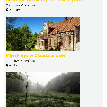
Dąbrowie Górniczej Strzemieszycach
Dąbrowa Górnicza
2.81 km
Młyn Freya w Okradzionowie
Dąbrowa Górnicza
4.18 km