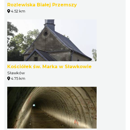
Rozlewiska Białej Przemszy
4.52 km
Kościółek św. Marka w Sławkowie
Sławków
4.75 km