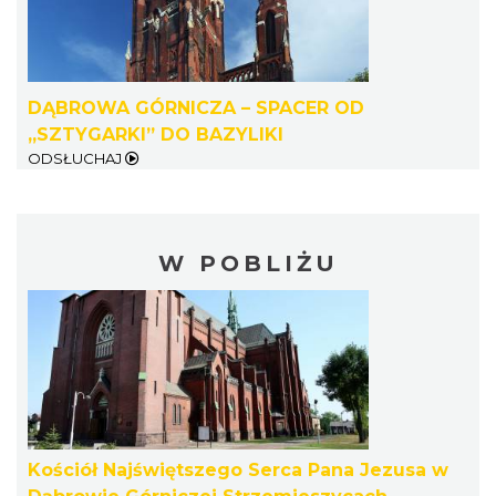
DĄBROWA GÓRNICZA – SPACER OD
„SZTYGARKI” DO BAZYLIKI
ODSŁUCHAJ
W POBLIŻU
Kościół Najświętszego Serca Pana Jezusa w