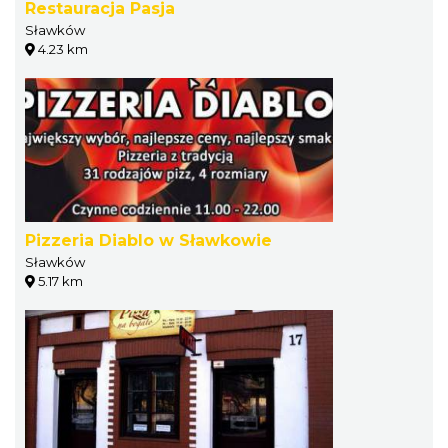
Restauracja Pasja
Sławków
4.23 km
Pizzeria Diablo w Sławkowie
Sławków
5.17 km