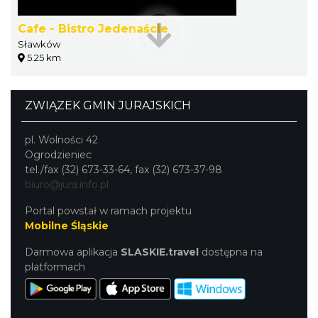
Cafe - Bistro Jedenaście
Sławków
5.25 km
ZWIĄZEK GMIN JURAJSKICH
pl. Wolności 42
Ogrodzieniec
tel./fax (32) 673-33-64, fax (32) 673-37-98
biuro@jura.info.pl
Portal powstał w ramach projektu
Mobilne Śląskie
Darmowa aplikacja
SLASKIE.travel
dostępna na
platformach