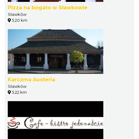
Pizza na bogato w Sławkowie
Sławków
5.20 km
Karczma Austeria
Sławków
5.22 km