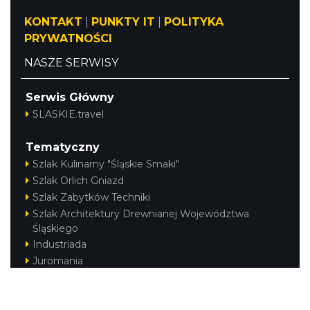
KONTAKT
|
PUNKTY IT
|
POLITYKA
PRYWATNOŚCI
NASZE SERWISY
Serwis Główny
SLASKIE.travel
Tematyczny
Szlak Kulinarny "Śląskie Smaki"
Szlak Orlich Gniazd
Szlak Zabytków Techniki
Szlak Architektury Drewnianej Województwa
Śląskiego
Industriada
Juromania
Szlak Przyrody
Śląskie z dzieckiem