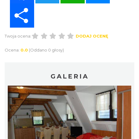
Share
Twoja ocena:
DODAJ OCENĘ
Ocena:
0.0
(Oddano 0 głosy)
GALERIA