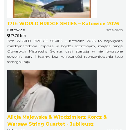
17th WORLD BRIDGE SERIES – Katowice 2026
Katowice
2026-08-20
17.76 km
17th WORLD BRIDGE SERIES – Katowice 2026 to największa
międzynarodowa impreza w brydżu sportowym, mająca rangę
Otwartych Mistrzostw Świata, czyli startują w niej tworzone
dowolnie pary i teamy, bez konieczności reprezentowania tego
samego kraju.
Alicja Majewska & Włodzimierz Korcz &
Warsaw String Quartet - Jubileusz