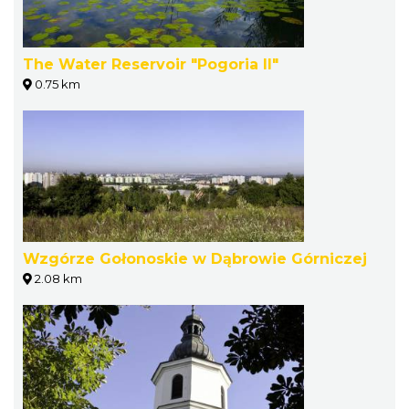
The Water Reservoir "Pogoria II"
0.75 km
Wzgórze Gołonoskie w Dąbrowie Górniczej
2.08 km