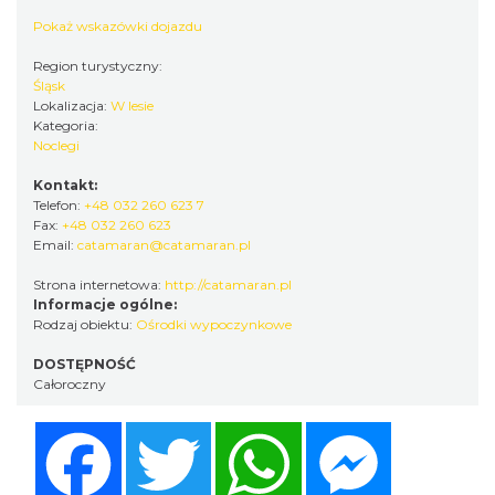
Pokaż wskazówki dojazdu
Region turystyczny:
Śląsk
Lokalizacja:
W lesie
Kategoria:
Noclegi
Kontakt:
Telefon:
+48 032 260 623 7
Fax:
+48 032 260 623
Email:
catamaran@catamaran.pl
Strona internetowa:
http://catamaran.pl
Informacje ogólne:
Rodzaj obiektu:
Ośrodki wypoczynkowe
DOSTĘPNOŚĆ
Całoroczny
Facebook
Twitter
WhatsApp
Messenger