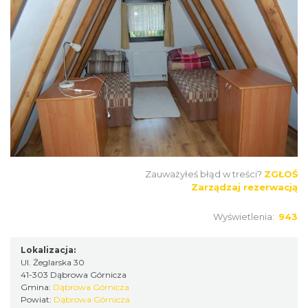
Zauważyłeś błąd w treści?
ZGŁOŚ
Zarządzaj rezerwacją
Wyświetlenia:
943
Lokalizacja:
Ul. Żeglarska 30
41-303 Dąbrowa Górnicza
Gmina:
Dąbrowa Górnicza
Powiat:
Dąbrowa Górnicza