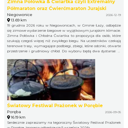
Zimna Połówka & Ćwiartka czyli Extremalny
Półmaraton oraz Ćwierćmaraton Jurajski
Niegowonice
2026-12-19
13.69 km
19 grudnia 2026 roku w Niegowonicach, w Gminie Łazy, odbędzie
się zimowe wydarzenie biegowe w wyjątkowym jurajskim klimacie.
Zimna Połówka i Chłodna Ćwiartka to propozycja dla osób, które
szukają czegoś więcej niż zwykłego biegu. Na uczestników czekają
terenowe trasy, wymagające podbiegi, zbiegi, leśne odcinki, otwarte
przestrzenie i grudniowy chłód. Do wyboru będą dwa dystanse: 21
km w formule Extremalnego Półmaratonu Jurajskiego oraz 11 km
jako Extremalny Ćwierćmaraton Jurajski. Krótszy dystans jest
przeznaczony zarówno dla biegaczy, jak i miłośników nordic
walking. Trasy zostaną przygotowane bezpiecznie, ale zachowają
swój terenowy charakter i zimowy pazur.
Światowy Festiwal Prażonek w Porębie
Poręba
2026-09-05
16.19 km
Serdecznie zapraszamy na tegoroczny Światowy Festiwal Prażonek
w Porębie. Impreza odbędzie się 5 września 2026r.