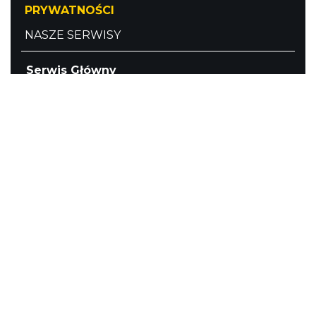
PRYWATNOŚCI
NASZE SERWISY
Serwis Główny
SLASKIE.travel
Tematyczny
Szlak Kulinarny "Śląskie Smaki"
Szlak Orlich Gniazd
Szlak Zabytków Techniki
Szlak Architektury Drewnianej Województwa
Śląskiego
Industriada
Juromania
Szlak Przyrody
Śląskie z dzieckiem
Śląskie po zdrowie
Kajakiem przez Śląskie