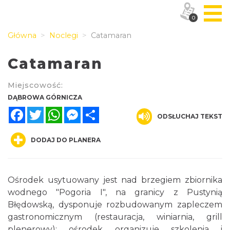
0
Główna
Noclegi
Catamaran
Catamaran
Miejscowość:
DĄBROWA GÓRNICZA
Facebook
Twitter
WhatsApp
Messenger
Share
ODSŁUCHAJ TEKST
DODAJ DO PLANERA
Ośrodek usytuowany jest nad brzegiem zbiornika
wodnego "Pogoria I", na granicy z Pustynią
Błędowską, dysponuje rozbudowanym zapleczem
gastronomicznym (restauracja, winiarnia, grill
plenerowy); ośrodek organizuje szkolenia i