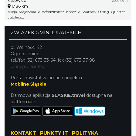
Katowice
2026-09-18
17.86 km
Alicja Majewska & Włodzimierz Korcz & Warsaw String Quartet -
Jubileusz
ZWIĄZEK GMIN JURAJSKICH
pl. Wolności 42
Ogrodzieniec
tel./fax (32) 673-33-64, fax (32) 673-37-98
biuro@jura.info.pl
Portal powstał w ramach projektu
Mobilne Śląskie
Darmowa aplikacja
SLASKIE.travel
dostępna na
platformach
KONTAKT
|
PUNKTY IT
|
POLITYKA