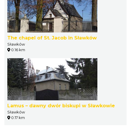
The chapel of St. Jacob in Sławków
Sławków
0.16 km
Lamus – dawny dwór biskupi w Sławkowie
Sławków
0.17 km