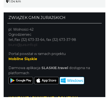
1.04 km
ZWIĄZEK GMIN JURAJSKICH
pl. Wolności 42
Ogrodzieniec
tel./fax (32) 673-33-64, fax (32) 673-37-98
biuro@jura.info.pl
Portal powstał w ramach projektu
Mobilne Śląskie
Darmowa aplikacja
SLASKIE.travel
dostępna na
platformach
KONTAKT
|
PUNKTY IT
|
POLITYKA
PRYWATNOŚCI