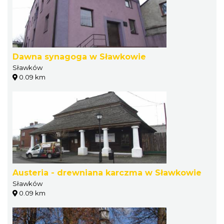
Dawna synagoga w Sławkowie
Sławków
0.09 km
Austeria - drewniana karczma w Sławkowie
Sławków
0.09 km