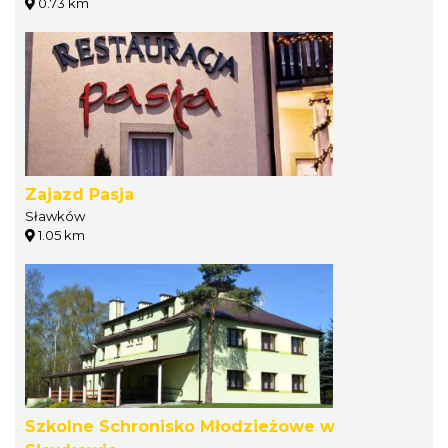
0.73 km
Zajazd Pasja
Sławków
1.05 km
Szkolne Schronisko Młodzieżowe w