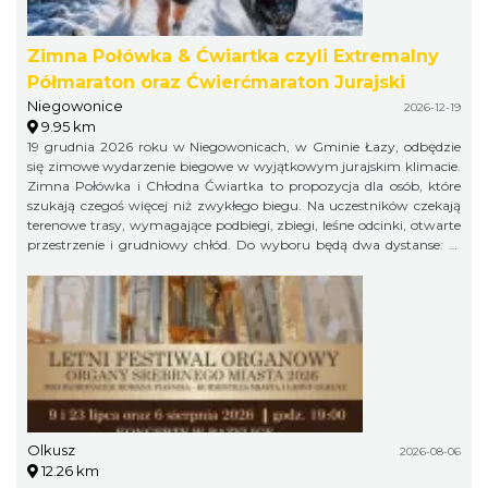
Zimna Połówka & Ćwiartka czyli Extremalny
Półmaraton oraz Ćwierćmaraton Jurajski
Niegowonice
2026-12-19
9.95 km
19 grudnia 2026 roku w Niegowonicach, w Gminie Łazy, odbędzie
się zimowe wydarzenie biegowe w wyjątkowym jurajskim klimacie.
Zimna Połówka i Chłodna Ćwiartka to propozycja dla osób, które
szukają czegoś więcej niż zwykłego biegu. Na uczestników czekają
terenowe trasy, wymagające podbiegi, zbiegi, leśne odcinki, otwarte
przestrzenie i grudniowy chłód. Do wyboru będą dwa dystanse: 21
km w formule Extremalnego Półmaratonu Jurajskiego oraz 11 km
jako Extremalny Ćwierćmaraton Jurajski. Krótszy dystans jest
przeznaczony zarówno dla biegaczy, jak i miłośników nordic
walking. Trasy zostaną przygotowane bezpiecznie, ale zachowają
swój terenowy charakter i zimowy pazur.
Olkusz
2026-08-06
12.26 km