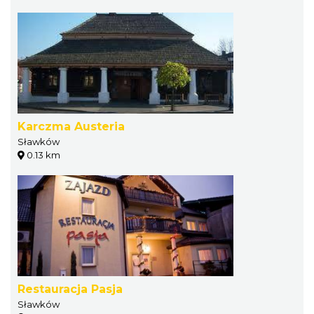
Karczma Austeria
Sławków
0.13 km
Restauracja Pasja
Sławków