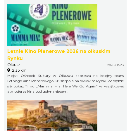
Letnie Kino Plenerowe 2026 na olkuskim
Rynku
Olkusz
2026-08-28
12.35 km
Miejski Ośrodek Kultury w Olkuszu zaprasza na kolejny seans
Letniego Kina Plenerowego. 28 sierpnia na olkuskim Rynku odbędzie
się pokaz filmu „Mamma Mia! Here We Go Again” w wyjątkowej
atmosferze kina pod gołym niebem.