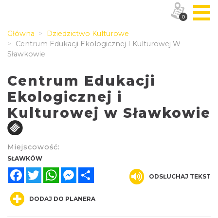
0
Główna
Dziedzictwo Kulturowe
Centrum Edukacji Ekologicznej I Kulturowej W
Sławkowie
Centrum Edukacji
Ekologicznej i
Kulturowej w Sławkowie
Miejscowość:
SŁAWKÓW
Facebook
Twitter
WhatsApp
Messenger
Share
ODSŁUCHAJ TEKST
DODAJ DO PLANERA