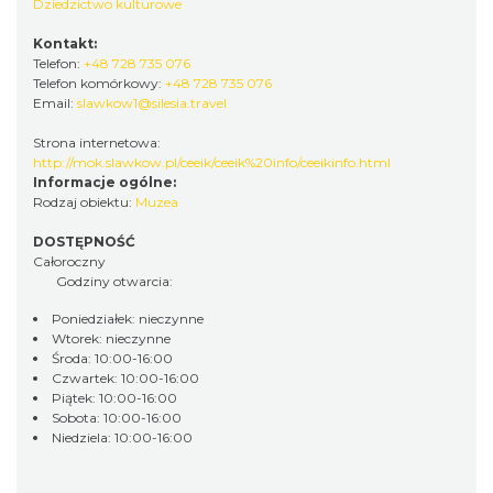
Dziedzictwo kulturowe
Kontakt:
Telefon:
+48 728 735 076
Telefon komórkowy:
+48 728 735 076
Email:
slawkow1@silesia.travel
Strona internetowa:
http://mok.slawkow.pl/ceeik/ceeik%20info/ceeikinfo.html
Informacje ogólne:
Rodzaj obiektu:
Muzea
DOSTĘPNOŚĆ
Całoroczny
Godziny otwarcia:
Poniedziałek: nieczynne
Wtorek: nieczynne
Środa: 10:00-16:00
Czwartek: 10:00-16:00
Piątek: 10:00-16:00
Sobota: 10:00-16:00
Niedziela: 10:00-16:00