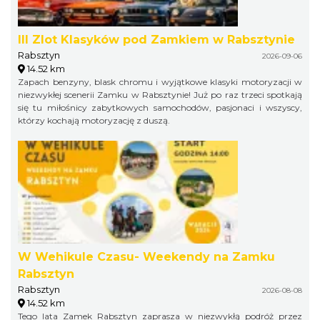
III Zlot Klasyków pod Zamkiem w Rabsztynie
Rabsztyn
2026-09-06
14.52 km
Zapach benzyny, blask chromu i wyjątkowe klasyki motoryzacji w
niezwykłej scenerii Zamku w Rabsztynie! Już po raz trzeci spotkają
się tu miłośnicy zabytkowych samochodów, pasjonaci i wszyscy,
którzy kochają motoryzację z duszą.
W Wehikule Czasu- Weekendy na Zamku
Rabsztyn
Rabsztyn
2026-08-08
14.52 km
Tego lata Zamek Rabsztyn zaprasza w niezwykłą podróż przez