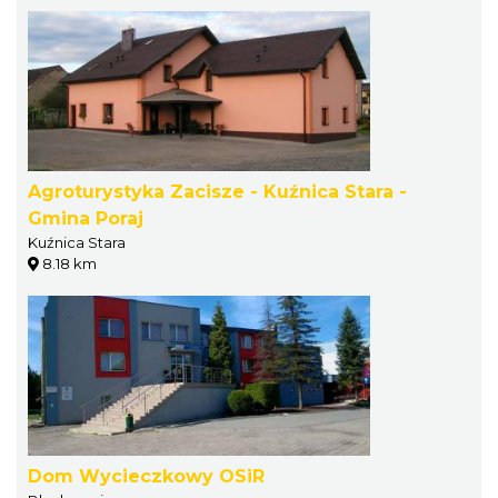
Agroturystyka Zacisze - Kuźnica Stara -
Gmina Poraj
Kuźnica Stara
8.18 km
Dom Wycieczkowy OSiR