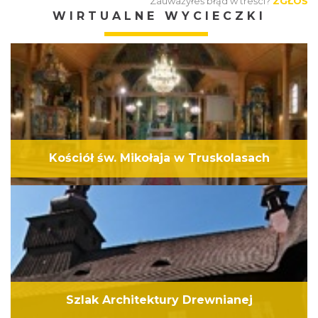
Zauważyłeś błąd w treści?
ZGŁOŚ
WIRTUALNE WYCIECZKI
Kościół św. Mikołaja w Truskolasach
Szlak Architektury Drewnianej