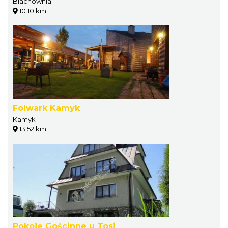
Blachownia
10.10 km
Folwark Kamyk
Kamyk
13.52 km
Pokoje Gościnne u Tosi