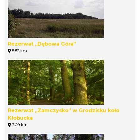
Rezerwat „Dębowa Góra”
5.52 km
Rezerwat „Zamczysko” w Grodzisku koło
Kłobucka
7.09 km