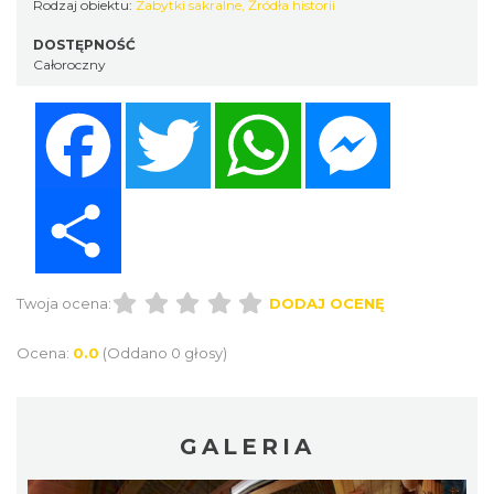
Rodzaj obiektu:
Zabytki sakralne
,
Źródła historii
DOSTĘPNOŚĆ
Całoroczny
Facebook
Twitter
WhatsApp
Messenger
Share
Twoja ocena:
DODAJ OCENĘ
Ocena:
0.0
(Oddano 0 głosy)
GALERIA