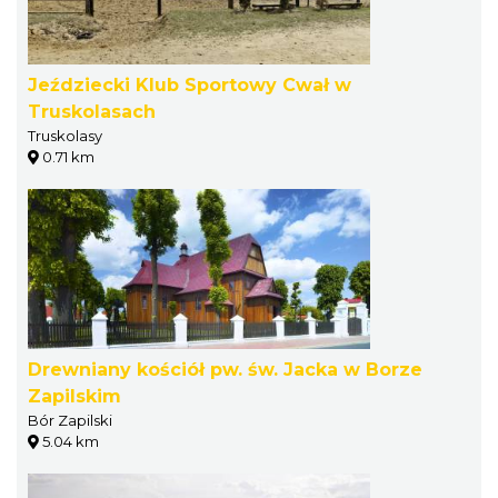
Jeździecki Klub Sportowy Cwał w
Truskolasach
Truskolasy
0.71 km
Drewniany kościół pw. św. Jacka w Borze
Zapilskim
Bór Zapilski
5.04 km