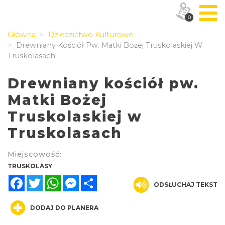
0
Główna
Dziedzictwo Kulturowe
Drewniany Kościół Pw. Matki Bożej Truskolaskiej W
Truskolasach
Drewniany kościół pw.
Matki Bożej
Truskolaskiej w
Truskolasach
Miejscowość:
TRUSKOLASY
Facebook
Twitter
WhatsApp
Messenger
Share
ODSŁUCHAJ TEKST
DODAJ DO PLANERA