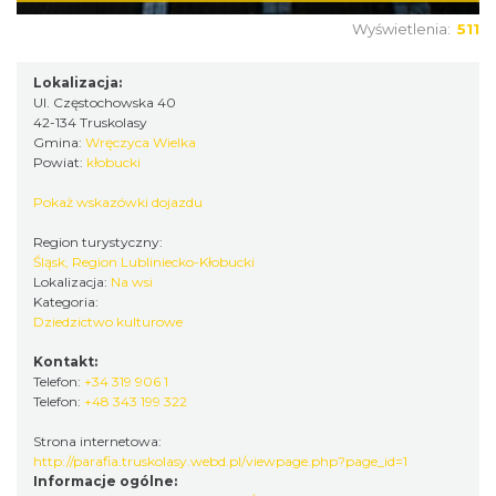
Wyświetlenia:
511
Lokalizacja:
Ul. Częstochowska 40
42-134 Truskolasy
Gmina:
Wręczyca Wielka
Powiat:
kłobucki
Pokaż wskazówki dojazdu
Region turystyczny:
Śląsk, Region Lubliniecko-Kłobucki
Lokalizacja:
Na wsi
Kategoria:
Dziedzictwo kulturowe
Kontakt:
Telefon:
+34 319 906 1
Telefon:
+48 343 199 322
Strona internetowa:
http://parafia.truskolasy.webd.pl/viewpage.php?page_id=1
Informacje ogólne: