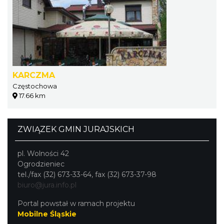
KARCZMA
Częstochowa
17.66 km
ZWIĄZEK GMIN JURAJSKICH
pl. Wolności 42
Ogrodzieniec
tel./fax (32) 673-33-64, fax (32) 673-37-98
biuro@jura.info.pl
Portal powstał w ramach projektu
Mobilne Śląskie