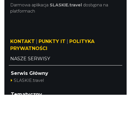
Darmowa aplikacja
SLASKIE.travel
dostępna na
platformach
KONTAKT
|
PUNKTY IT
|
POLITYKA
PRYWATNOŚCI
NASZE SERWISY
Serwis Główny
SLASKIE.travel
Tematyczny
Szlak Kulinarny "Śląskie Smaki"
Szlak Orlich Gniazd
Szlak Zabytków Techniki
Szlak Architektury Drewnianej Województwa
Śląskiego