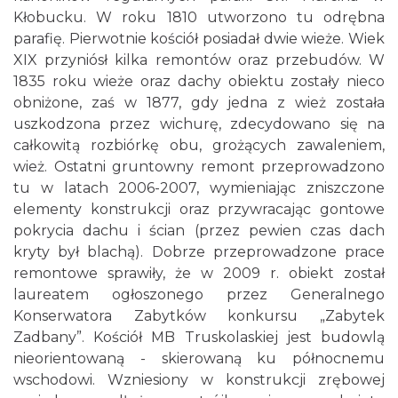
Kłobucku. W roku 1810 utworzono tu odrębna
parafię. Pierwotnie kościół posiadał dwie wieże. Wiek
XIX przyniósł kilka remontów oraz przebudów. W
1835 roku wieże oraz dachy obiektu zostały nieco
obniżone, zaś w 1877, gdy jedna z wież została
uszkodzona przez wichurę, zdecydowano się na
całkowitą rozbiórkę obu, grożących zawaleniem,
wież. Ostatni gruntowny remont przeprowadzono
tu w latach 2006-2007, wymieniając zniszczone
elementy konstrukcji oraz przywracając gontowe
pokrycia dachu i ścian (przez pewien czas dach
kryty był blachą). Dobrze przeprowadzone prace
remontowe sprawiły, że w 2009 r. obiekt został
laureatem ogłoszonego przez Generalnego
Konserwatora Zabytków konkursu „Zabytek
Zadbany”. Kościół MB Truskolaskiej jest budowlą
nieorientowaną - skierowaną ku północnemu
wschodowi. Wzniesiony w konstrukcji zrębowej