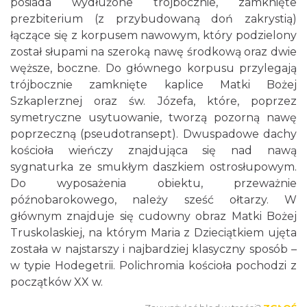
posiada wydłużone trójbocznie, zamknięte
prezbiterium (z przybudowaną doń zakrystią)
łączące się z korpusem nawowym, który podzielony
został słupami na szeroką nawę środkową oraz dwie
węższe, boczne. Do głównego korpusu przylegają
trójbocznie zamknięte kaplice Matki Bożej
Szkaplerznej oraz św. Józefa, które, poprzez
symetryczne usytuowanie, tworzą pozorną nawę
poprzeczną (pseudotransept). Dwuspadowe dachy
kościoła wieńczy znajdująca się nad nawą
sygnaturka ze smukłym daszkiem ostrosłupowym.
Do wyposażenia obiektu, przeważnie
późnobarokowego, należy sześć ołtarzy. W
głównym znajduje się cudowny obraz Matki Bożej
Truskolaskiej, na którym Maria z Dzieciątkiem ujęta
została w najstarszy i najbardziej klasyczny sposób –
w typie Hodegetrii. Polichromia kościoła pochodzi z
początków XX w.