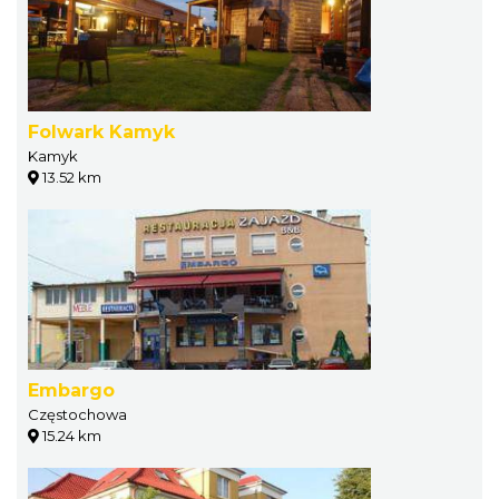
Folwark Kamyk
Kamyk
13.52 km
Embargo
Częstochowa
15.24 km